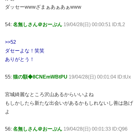
ダッセーwwwざまぁあぁあぁwww
54:
名無しさん＠おーぷん
19/04/28(日) 00:00:51 ID:fL2
>>52
ダセーよな！笑笑
ありがとう！
55:
猫の額◆8CNEmWBtPU
19/04/28(日) 00:01:04 ID:tUx
宮城綺麗なところ沢山あるからいいよね
もしかしたら新たな出会いがあるかもしれないし善は急げ
よ
56:
名無しさん＠おーぷん
19/04/28(日) 00:01:33 ID:Q96