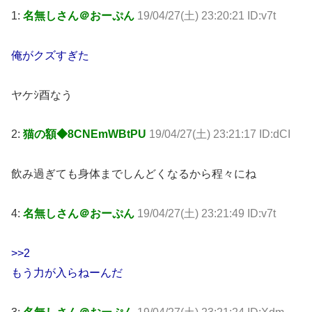
1:
名無しさん＠おーぷん
19/04/27(土) 23:20:21 ID:v7t
俺がクズすぎた
ヤケｼ酉なう
2:
猫の額◆8CNEmWBtPU
19/04/27(土) 23:21:17 ID:dCI
飲み過ぎても身体までしんどくなるから程々にね
4:
名無しさん＠おーぷん
19/04/27(土) 23:21:49 ID:v7t
>>2
もう力が入らねーんだ