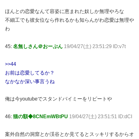
ほんとの恋愛なんて容姿に恵まれた奴しか無理やろな
不細工でも彼女位なら作れるかも知らんがわ恋愛は無理や
わ
45:
名無しさん＠おーぷん
19/04/27(土) 23:51:29 ID:v7t
>>44
お前は恋愛してるか？
なかなか深い事言うね
俺は今youtubeでスタンドバイミーをリピートや
46:
猫の額◆8CNEmWBtPU
19/04/27(土) 23:51:51 ID:dCI
案外自然の洞窟とか渓谷とか見てるとスッキリするからオ