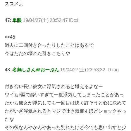
ススメよ
47:
単眼
19/04/27(土) 23:52:47 ID:xil
>>45
過去に二回付き合ったりしたことはあるで
今はただの壊れた引きこもりや
48:
名無しさん＠おーぷん
19/04/27(土) 23:53:32 ID:iaq
付き合い長い彼女に浮気されると堪えるよなー
ワイもｼ酉で酔いすぎて一度浮気してしまったことがあっ
たから彼女が浮気しても一回目は快く許そうと心に決めて
たがいざ浮気されるとマジで吐き気催すほどショックやっ
たな
その後なんやかんやあった別れたけど今でも思い出すと少