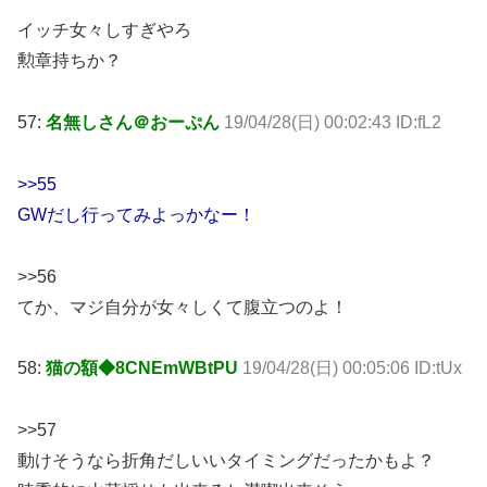
イッチ女々しすぎやろ
勲章持ちか？
57:
名無しさん＠おーぷん
19/04/28(日) 00:02:43 ID:fL2
>>55
GWだし行ってみよっかなー！
>>56
てか、マジ自分が女々しくて腹立つのよ！
58:
猫の額◆8CNEmWBtPU
19/04/28(日) 00:05:06 ID:tUx
>>57
動けそうなら折角だしいいタイミングだったかもよ？