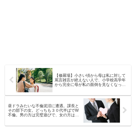
【修羅場】小さい頃から母は私に対して
罵言雑言が絶えない人で、小学校高学年
から完全に母が私の面倒を見なくなった
【涙】
昼ドラみたいな不倫泥沼に遭遇。課長と
その部下の女。どっちも３０代半ばでW
不倫。男の方は完璧遊びで、女の方は本
気だった。