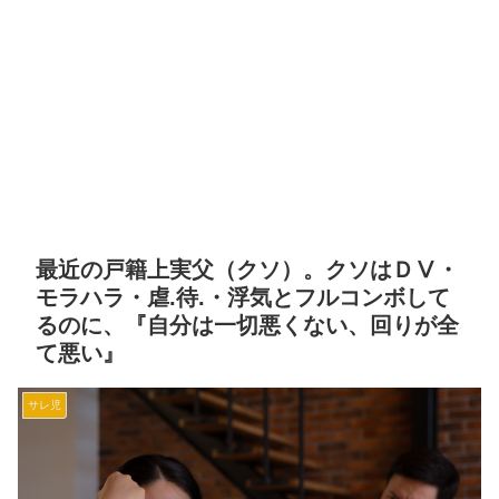
最近の戸籍上実父（クソ）。クソはＤⅤ・
モラハラ・虐.待.・浮気とフルコンボして
るのに、『自分は一切悪くない、回りが全
て悪い』
サレ児