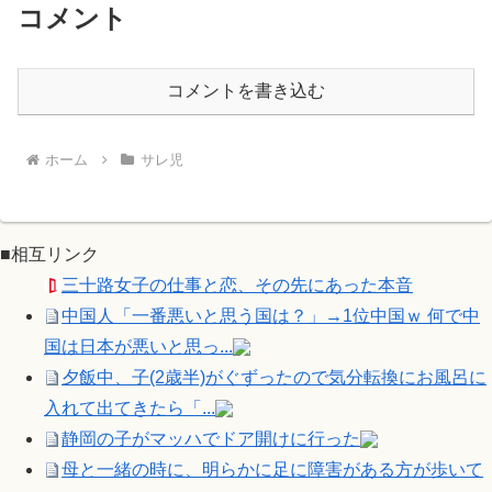
コメント
コメントを書き込む
ホーム
サレ児
■相互リンク
三十路女子の仕事と恋、その先にあった本音
中国人「一番悪いと思う国は？」→1位中国ｗ 何で中
国は日本が悪いと思っ...
夕飯中、子(2歳半)がぐずったので気分転換にお風呂に
入れて出てきたら「...
静岡の子がマッハでドア開けに行った
母と一緒の時に、明らかに足に障害がある方が歩いて