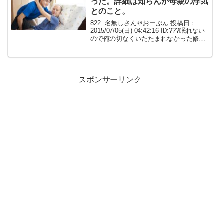
った。詳細は知らんが母親の浮気
とのこと。
822: 名無しさん＠おーぷん 投稿日：
2015/07/05(日) 04:42:16 ID:???眠れない
ので俺の切なくいたたまれなかった修羅
場をひっそりと。先に俺の名前を仮に
「田中太郎」とでもしておく。セリフの
細かい部分は補完済みってこと...
スポンサーリンク