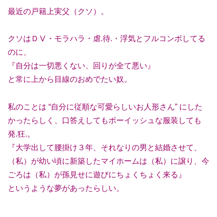
最近の戸籍上実父（クソ）。
クソはＤⅤ・モラハラ・虐.待.・浮気とフルコンボしてる
のに、
『自分は一切悪くない、回りが全て悪い』
と常に上から目線のおめでたい奴。
私のことは “自分に従順な可愛らしいお人形さん” にした
かったらしく、口答えしてもボーイッシュな服装しても
発.狂.。
『大学出して腰掛け３年、それなりの男と結婚させて、
（私）が幼い頃に新築したマイホームは（私）に譲り、今
ごろは（私）が孫見せに遊びにちょくちょく来る』
というような夢があったらしい。