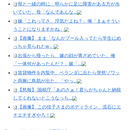
母と一緒の時に、明らかに足に障害がある方が歩
いていた。母「なんであんな...
嫁「これってさ、浮気だよね？」俺「まぁそうい
うことになりますかね」
【画像】 まま「なんかプール入ってたら学生にめ
っちゃ見られたw」
出張から帰ったら、嫁の顔が青ざめていた。俺
「一体何があったんだ？」嫁「...
賃貸物件を内覧中、ベランダに出たら突然ゾワッ
と両腕に鳥肌が出た。「やっ...
【怒報】 国税庁「あのさぁ！君らがちゃんと納税
してくれないとこうなっち...
【画像】 この佳子さまのボディライン、流石にエ
チエチすぎやろ！