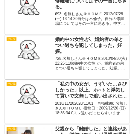
修羅場についてはその一言に尽き
る。
693: 名無しさん＠ＨＯＭＥ 2012/07/28
(土) 13:14:39自分は不倫子。自分の修羅
場についてはその一言に尽きる。中学の
時、紳士録見て自分の生い立ちを私が理
解して(妻の欄に母じゃない名前が書かれ
てて気付いた)、母を問い詰め...
婚約中の女性.が、婚約者の弟と
サレ児
つい過ちを犯してしまった。妊
娠。
729:名無しさん＠ＨＯＭＥ2013/04/30(火)
22:25:110婚約中の女性.が、婚約者の弟
とつい過ちを犯してしまった。妊娠。し
かし家を追い出されたのは何故か婚約
者。結果生まれたのが俺。父親は甲斐性.
が足りないだけだけだと思ってい...
「私の中の女が、うずいた…さび
サレ児
しかった」以上、ホ○トと浮気し
て貢いで文無しで追い出された母
親からのメールですた。
2018/11/202020/11/01 再掲載99: 名無し
さん＠ＨＯＭＥ 投稿日：2009/12/20 (日)
18:36:34 0スレ違いだったらすいません
かなり前に届いたジュリメールです（前
置きいろいろ略）わかってください。結
婚した...
父親から「離婚した」と連絡があ
サレ児