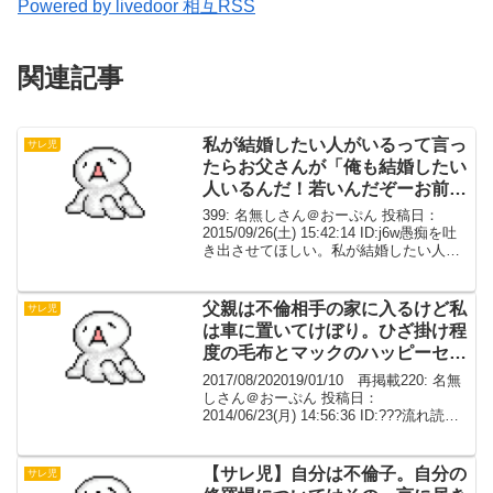
Powered by livedoor 相互RSS
関連記事
私が結婚したい人がいるって言っ
サレ児
たらお父さんが「俺も結婚したい
人いるんだ！若いんだぞーお前と
同じくらい！」と言って中×人を
399: 名無しさん＠おーぷん 投稿日：
連れてきた
2015/09/26(土) 15:42:14 ID:j6w愚痴を吐
き出させてほしい。私が結婚したい人が
いるって言ったらお父さんが「俺も結婚
したい人いるんだ！若いんだぞーお前と
同じくらい！」と言って中×...
父親は不倫相手の家に入るけど私
サレ児
は車に置いてけぼり。ひざ掛け程
度の毛布とマックのハッピーセッ
ト渡された。
2017/08/202019/01/10 再掲載220: 名無
しさん＠おーぷん 投稿日：
2014/06/23(月) 14:56:36 ID:???流れ読ま
ずに投下。修羅場というか…小さい頃、
ホント妹が生まれる直前だから3～4歳の
頃。父親の不...
【サレ児】自分は不倫子。自分の
サレ児