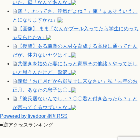
いた。母「なんであんな...
嫁「これってさ、浮気だよね？」俺「まぁそういうこ
とになりますかね」
【画像】 まま「なんかプール入ってたら学生にめっち
ゃ見られたw」
【復讐】ある職業の人材を育成する高校に通ってたん
だが、体力ないヤツはイ...
共働きを始めた妻にもっと家事その他諸々やってほし
いと思うんだけど、贅沢...
義母「お正月だから顔見せに来なさい」私「去年のお
正月、あなたの息子は〇...
「彼氏居ないんでしょ？〇〇君と付き合ったら？」と
か言ってくるウザい人な...
Powered by livedoor 相互RSS
■逆アクセスランキング