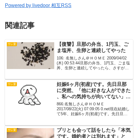
Powered by livedoor 相互RSS
関連記事
【復讐】旦那の弁当、1円玉、ご
サレ妻
ま塩丼、生卵と連続してやった
106: 名無しさん＠ＨＯＭＥ 2009/04/02
(木) 00:53:44旦那の弁当、1円玉、ごま塩
丼、生卵と連続してやったら、さすがに
今日は、夕飯の残りを自分で詰めてた。
全部抜いて、代わりに海苔詰めときまし
た。109: 名無しさん＠Ｈ...
妊娠6ヶ月(初産)です。先日旦那
サレ妻
に突然、「他に好きな人ができた
、私への気持ちが向いてない」と
告げられました
866:名無しさん＠ＨＯＭＥ
2017/08/22(火) 07:09:05 0.net現在結婚し
て5年、妊娠6ヶ月(初産)です。先日旦那
に突然、・産まれてくる子どもに興味を
持てない産まれてきても興味を持てない
かもしれない・私を女性としてみれ...
プリとも会って話をしたら「本気
サレ妻
です。婚約者とは別れます」と