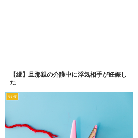
【縁】旦那親の介護中に浮気相手が妊娠し
た
サレ妻