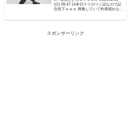
(日) 09:47:14本日ケリのつく話なので記
念投下ｗｗｗ 興奮していて昨夜眠れなか
ったので、頭を冷やすためにも・・・。
結婚した頃は良ウトメだった。(5年前）
私は高校生の時に両親をな...
スポンサーリンク