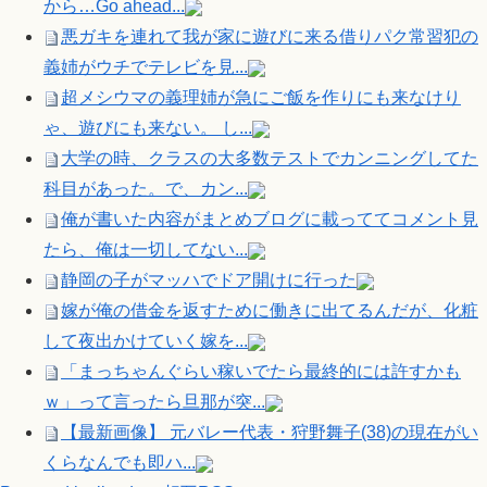
から…Go ahead...
悪ガキを連れて我が家に遊びに来る借りパク常習犯の
義姉がウチでテレビを見...
超メシウマの義理姉が急にご飯を作りにも来なけり
ゃ、遊びにも来ない。 し...
大学の時、クラスの大多数テストでカンニングしてた
科目があった。で、カン...
俺が書いた内容がまとめブログに載っててコメント見
たら、俺は一切してない...
静岡の子がマッハでドア開けに行った
嫁が俺の借金を返すために働きに出てるんだが、化粧
して夜出かけていく嫁を...
「まっちゃんぐらい稼いでたら最終的には許すかも
ｗ」って言ったら旦那が突...
【最新画像】 元バレー代表・狩野舞子(38)の現在がい
くらなんでも即ハ...