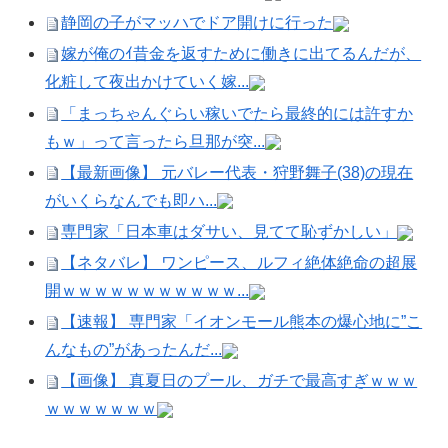
静岡の子がマッハでドア開けに行った
嫁が俺のｲ昔金を返すために働きに出てるんだが、
化粧して夜出かけていく嫁...
「まっちゃんぐらい稼いでたら最終的には許すか
もｗ」って言ったら旦那が突...
【最新画像】 元バレー代表・狩野舞子(38)の現在
がいくらなんでも即ハ...
専門家「日本車はダサい、見てて恥ずかしい」
【ネタバレ】 ワンピース、ルフィ絶体絶命の超展
開ｗｗｗｗｗｗｗｗｗｗｗ...
【速報】 専門家「イオンモール熊本の爆心地に”こ
んなもの”があったんだ...
【画像】 真夏日のプール、ガチで最高すぎｗｗｗ
ｗｗｗｗｗｗｗ