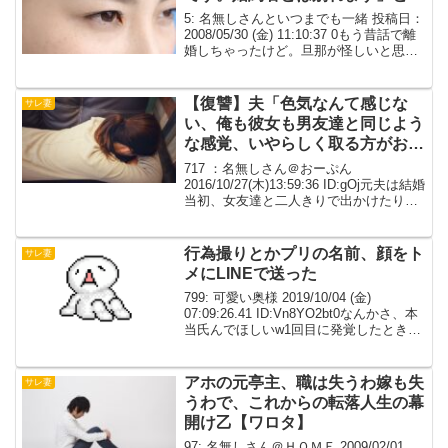
5: 名無しさんといつまでも一緒 投稿日：
2008/05/30 (金) 11:10:37 0もう昔話で離
婚しちゃったけど。旦那が怪しいと思っ
て興信所で調べたら不倫発覚。プリには
婚約者もいたからきっと割り切りの遊び
なんだろうと思って我慢してた...
【復讐】夫「色気なんて感じな
サレ妻
い、俺も彼女も男友達と同じよう
な感覚、いやらしく取る方がおか
しい」
717 ：名無しさん＠おーぷん
2016/10/27(木)13:59:36 ID:gOj元夫は結婚
当初、女友達と二人きりで出かけたり、
仲間と数人で集まって飲んだ後でも、○い
つぶれた時は女友達の家で雑魚寝して帰
ってきたりしていた。結婚前から友達...
行為撮りとかプリの名前、顔をト
サレ妻
メにLINEで送った
799: 可愛い奥様 2019/10/04 (金)
07:09:26.41 ID:Vn8YO2bt0なんかさ、本
当氏んでほしいw1回目に発覚したとき、
連絡来ないだろうねってシタは言ったく
せに舌の根も乾かないうち自分から連絡
したらしい。さすが...
アホの元亭主、職は失うわ嫁も失
サレ妻
うわで、これからの転落人生の幕
開け乙【ワロタ】
97: 名無しさん＠ＨＯＭＥ 2009/02/01