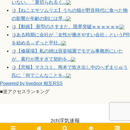
いない。「裏切られるく...
【ねこエサソムリエ】うちの猫が野良時代に食べた物
の影響か年齢の割には早...
【動画】 新型のさすまた、限界突破ｗｗｗｗｗｗ
ある時期に会社が「女性が働きやすい会社」というPR
を始める→ずっと平社...
【修羅場】私の姉は容姿端麗でモデル事務所にいた
が、素行が悪すぎて契約を...
【悲報】マスコミ、熊本で炊き出し中のへずまりゅう
氏に「何でこんなことを...
Powered by livedoor 相互RSS
■逆アクセスランキング
2ch浮気速報
© 2014-2026 2ch浮気速報.