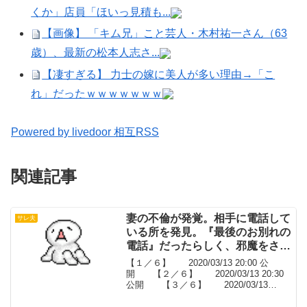
くか」店員「ほいっ見積も...
【画像】 「キム兄」こと芸人・木村祐一さん（63
歳）、最新の松本人志さ...
【凄すぎる】 力士の嫁に美人が多い理由→「こ
れ」だったｗｗｗｗｗｗｗ
Powered by livedoor 相互RSS
関連記事
妻の不倫が発覚。相手に電話して
サレ夫
いる所を発見。『最後のお別れの
電話』だったらしく、邪魔をされ
た、もうやっていけないと携帯だ
【１／６】 2020/03/13 20:00 公
け持って家を出た【５／６】
開 【２／６】 2020/03/13 20:30
公開 【３／６】 2020/03/13
21:00 公開 【４／６】
2020/03/13 21:30 公開 【５／