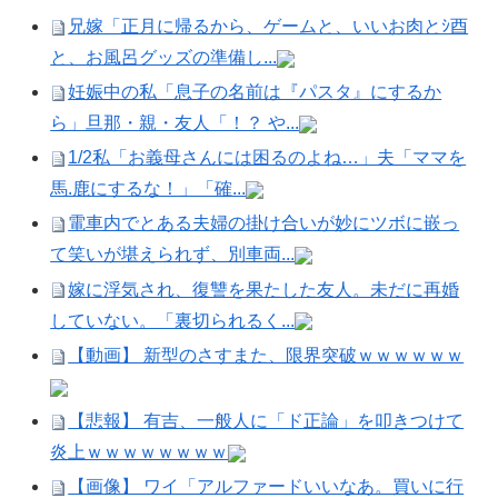
兄嫁「正月に帰るから、ゲームと、いいお肉とｼ酉
と、お風呂グッズの準備し...
妊娠中の私「息子の名前は『パスタ』にするか
ら」旦那・親・友人「！？ や...
1/2私「お義母さんには困るのよね…」夫「ママを
馬.鹿にするな！」「確...
電車内でとある夫婦の掛け合いが妙にツボに嵌っ
て笑いが堪えられず、別車両...
嫁に浮気され、復讐を果たした友人。未だに再婚
していない。「裏切られるく...
【動画】 新型のさすまた、限界突破ｗｗｗｗｗｗ
【悲報】 有吉、一般人に「ド正論」を叩きつけて
炎上ｗｗｗｗｗｗｗｗ
【画像】 ワイ「アルファードいいなあ。買いに行