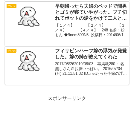
ｗ 6: 以下、5ちゃ...
早朝帰ったら夫婦のベッドで間男
サレ夫
とゴミが寝ていやがった。ブチ切
れてポットの湯をかけて二人とも
蛸ﾅｸﾞりにしてしまった【３／
【１／４】 【２／４】 【３
４】
／４】 【４／４】 248 名前：粉
もん ◆9nem899N5. 投稿日：2014/06/16
(月) 21:32:03.42事実を書いて叩かれるの
は心外だけど報告。病院行って「たぶん
あんたの顔見るの...
フィリピンハーフ嫁の浮気が発覚
サレ夫
した。嫁の姉が教えてくれた
2017/08/262019/08/03 再掲載280： 名
無しさん＠お腹いっぱい。:2016/07/04
(月) 21:11:51.32 ID:.netたった今嫁の浮気
が発覚した嫁の姉が教えてくれた俺が可
哀想だから教えてくれたらしいけど教...
スポンサーリンク