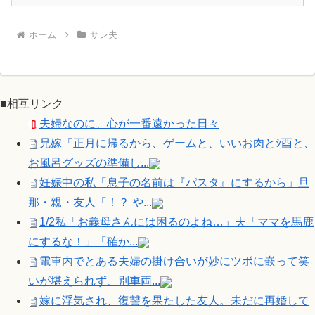
ホーム
サレ夫
■相互リンク
夫婦なのに、心が一番遠かった日々
兄嫁「正月に帰るから、ゲームと、いいお肉とｼ酉と、
お風呂グッズの準備し...
妊娠中の私「息子の名前は『パスタ』にするから」旦
那・親・友人「！？ や...
1/2私「お義母さんには困るのよね…」夫「ママを馬鹿
にするな！」「確か...
電車内でとある夫婦の掛け合いが妙にツボに嵌って笑
いが堪えられず、別車両...
嫁に浮気され、復讐を果たした友人。未だに再婚して