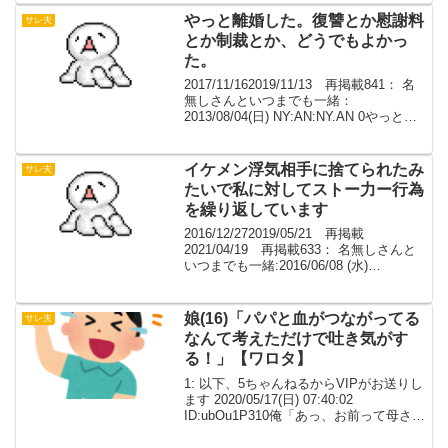
６】 2...
やっと離婚した。復讐とか慰謝料
サレ夫
とか制裁とか、どうでもよかっ
た。
2017/11/162019/11/13 再掲載841： 名
無しさんといつまでも一緒：
2013/08/04(日) NY:AN:NY.AN 0やっと離
婚した。元嫁は不倫してたが、その事実
を隠して離婚をつきつけてきた。すでに
不倫の事実は知ってた...
イケメン浮気相手に捨てられたみ
サレ夫
たいで私に対してストー力ー行為
を繰り返しています
2016/12/272019/05/21 再掲載
2021/04/19 再掲載633： 名無しさんと
いつまでも一緒:2016/06/08 (水)
23:40:32.93 ID:0.net相談です自分35歳元
妻 33歳どうしたいか？自分へのスト...
娘(16)「パパと血がつながってる
サレ夫
なんて考えただけで吐き気がす
る！」【ワロタ】
1: 以下、5ちゃんねるからVIPがお送りし
ます 2020/05/17(日) 07:40:02
ID:ubOu1P310俺「あっ、お前って母さん
の浮気でできた子だから繋がってないよ
^^」 大泣きしててワロタｗｗｗｗｗ