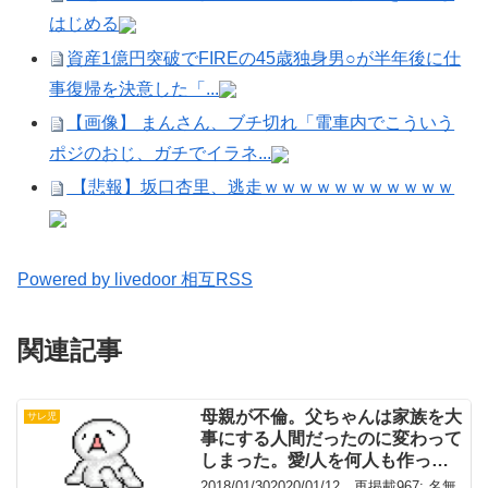
はじめる
資産1億円突破でFIREの45歳独身男○が半年後に仕
事復帰を決意した「...
【画像】 まんさん、ブチ切れ「電車内でこういう
ポジのおじ、ガチでイラネ...
【悲報】坂口杏里、逃走ｗｗｗｗｗｗｗｗｗｗｗ
Powered by livedoor 相互RSS
関連記事
母親が不倫。父ちゃんは家族を大
サレ児
事にする人間だったのに変わって
しまった。愛/人を何人も作って
しまった
2018/01/302020/01/12 再掲載967: 名無