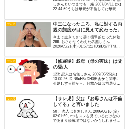
しさんといつまでも一緒 2007/04/11 (水)
22:44:59うちは母親が不倫してた母親と
母両親も毎日土下座しに来た父ちゃんは
もう心の中で決めていたけど妹が嫌がっ
てわがま...
中三になったころ、私に対する両
サレ児
親の態度が目に見えて変わった。
今まで生きてきて凄く衝撃的だった体験
299: おさかなくわえた名無しさん
2020/05/21(木) 01:57:21 ID:nDg7PTNl
私の家庭は三人姉妹で私は末娘にな
り。 両親が言うのには、私にはもう一
人、兄もいたそうだが。私が生...
【修羅場】叔母（母の実妹）は父
サレ児
の愛/人
123: 恋人は名無しさん 2009/05/26(火)
13:00:26 ID:N9uH5xDH0田舎から関東に
引越しする前から、何故かほぼ同居状態
だった愛/人さん。この人実は、母の実
妹。（叔母さんですね）関東に引越しす
る前から父には、放浪...
【サレ児】父は『お母さんは不倫
サレ児
してる』と言いました
58： 恋人は名無しさん 2006/06/16 (金)
02:01:59いつもスレを見ているだけなの
であまり修羅場ではないかもしれません
が私のまわりの話をします。携帯からな