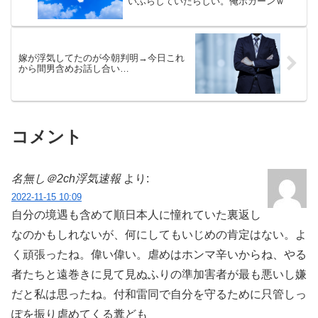
いふらしていたらしい。俺ポカーンｗ
嫁が浮気してたのが今朝判明→今日これ
から間男含めお話し合い…
コメント
名無し＠2ch浮気速報
より:
2022-11-15 10:09
自分の境遇も含めて順日本人に憧れていた裏返し
なのかもしれないが、何にしてもいじめの肯定はない。よ
く頑張ったね。偉い偉い。虐めはホンマ辛いからね、やる
者たちと遠巻きに見て見ぬふりの準加害者が最も悪いし嫌
だと私は思ったね。付和雷同で自分を守るために只管しっ
ぽを振り虐めてくる糞ども