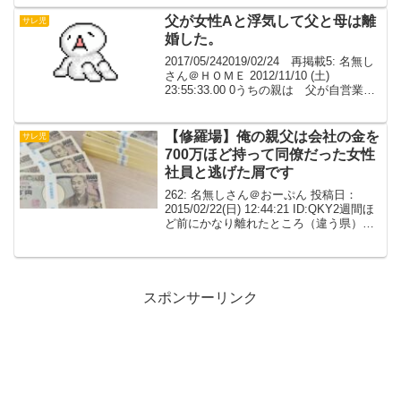
ので読みにくかったらごめんなさい。 登
場人物 私：当時17歳 母と父...
父が女性Aと浮気して父と母は離
サレ児
婚した。
2017/05/242019/02/24 再掲載5: 名無し
さん＠ＨＯＭＥ 2012/11/10 (土)
23:55:33.00 0うちの親は 父が自営業
母は会社員だった。あまり儲かってない
自営業で父と父方祖父母がやってた。そ
の父が女性A...
【修羅場】俺の親父は会社の金を
サレ児
700万ほど持って同僚だった女性
社員と逃げた屑です
262: 名無しさん＠おーぷん 投稿日：
2015/02/22(日) 12:44:21 ID:QKY2週間ほ
ど前にかなり離れたところ（違う県）の
病院から電話があって、親父が入院した
と連絡があったらしい。らしいというの
は俺が受けたわけではなくて...
スポンサーリンク