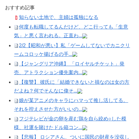
おすすめ記事
知らない土地で、主婦は孤独になる
何度も転職してるんだけど、どこ行っても「生意
気」と悪く言われる。正直わ...
2/2【昭和が悪い】私「ゲームしてないでカニクリ
ームコロッケ揚げるの手...
【ジャングリア沖縄】 「ロイヤルチケット」発
売、アトラクション優先案内...
【復讐】 彼氏に「結婚できないと損なのは女の方
だよね？何でそんなに偉そ...
娘が某アニメのキャラにハマって推し活してる。
それを控えさせた方がいいの...
フジテレビが金の卵を産む鶏を自ら絞め○した模
様、社運を賭けたドル箱コン...
【悲報】 ロシアさん、ついに国民の財産を没収し