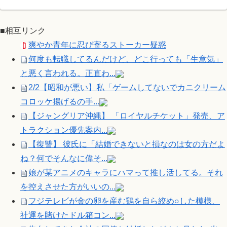
■相互リンク
爽やか青年に忍び寄るストーカー疑惑
何度も転職してるんだけど、どこ行っても「生意気」
と悪く言われる。正直わ...
2/2【昭和が悪い】私「ゲームしてないでカニクリーム
コロッケ揚げるの手...
【ジャングリア沖縄】 「ロイヤルチケット」発売、ア
トラクション優先案内...
【復讐】 彼氏に「結婚できないと損なのは女の方だよ
ね？何でそんなに偉そ...
娘が某アニメのキャラにハマって推し活してる。それ
を控えさせた方がいいの...
フジテレビが金の卵を産む鶏を自ら絞め○した模様、
社運を賭けたドル箱コン...