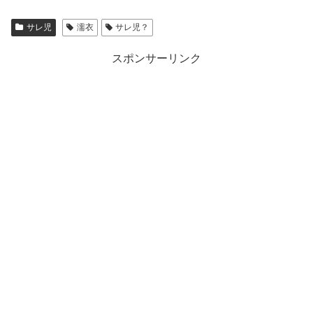
サレ児
濡衣
サレ児？
スポンサーリンク