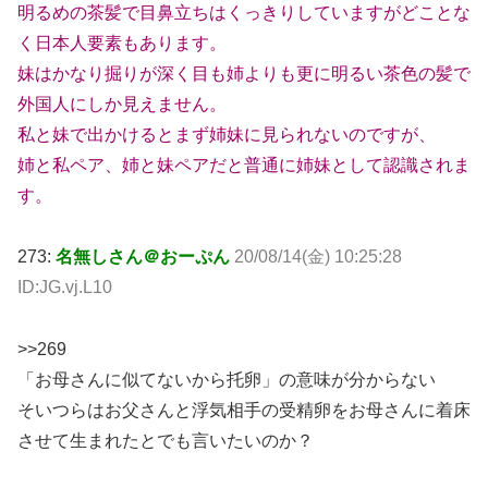
明るめの茶髪で目鼻立ちはくっきりしていますがどことな
く日本人要素もあります。
妹はかなり掘りが深く目も姉よりも更に明るい茶色の髪で
外国人にしか見えません。
私と妹で出かけるとまず姉妹に見られないのですが、
姉と私ペア、姉と妹ペアだと普通に姉妹として認識されま
す。
273:
名無しさん＠おーぷん
20/08/14(金) 10:25:28
ID:JG.vj.L10
>>269
「お母さんに似てないから托卵」の意味が分からない
そいつらはお父さんと浮気相手の受精卵をお母さんに着床
させて生まれたとでも言いたいのか？