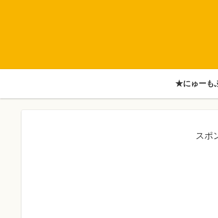
★にゅーも
スポ