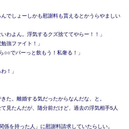
るんでしょーしかも慰謝料も貰えるとかうらやましい
ないわよん。浮気するクズ捨ててやらー！！」
記勉強ファイト！」
ら○○でパーっと飲もう！私奢る！」
るわ！」
できた。離婚する気だったからなんだな、と。
全て見たんだが、随分前だけど、過去の浮気相手5人
の関係を持った人」に慰謝料請求していたらしい。