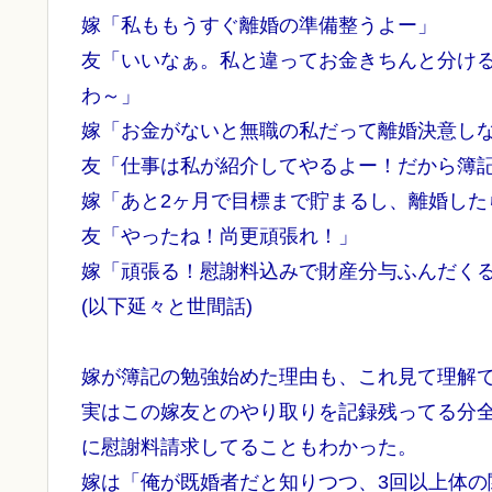
嫁「私ももうすぐ離婚の準備整うよー」
友「いいなぁ。私と違ってお金きちんと分け
わ～」
嫁「お金がないと無職の私だって離婚決意し
友「仕事は私が紹介してやるよー！だから簿
嫁「あと2ヶ月で目標まで貯まるし、離婚した
友「やったね！尚更頑張れ！」
嫁「頑張る！慰謝料込みで財産分与ふんだく
(以下延々と世間話)
嫁が簿記の勉強始めた理由も、これ見て理解
実はこの嫁友とのやり取りを記録残ってる分
に慰謝料請求してることもわかった。
嫁は「俺が既婚者だと知りつつ、3回以上体