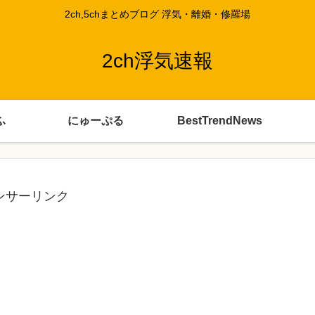
2ch,5chまとめブログ 浮気・離婚・修羅場
2ch浮気速報
ふ
にゅーぷる
BestTrendNews
ンサーリンク