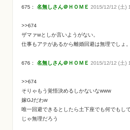
675：
名無しさん＠ＨＯＭＥ
2015/12/12 (土) 
>>674
ザマァwとしか言いようがない。
仕事もアテがあるから離婚回避は無理でしょ
676：
名無しさん＠ＨＯＭＥ
2015/12/12 (土) 
>>674
そりゃもう覚悟決めるしかないなwww
嫁GJだわw
唯一回避できるとしたら土下座でも何でもし
じゃ無理だろう