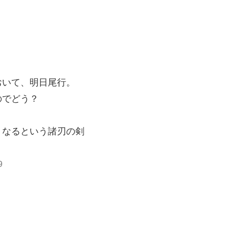
おいて、明日尾行。
のでどう？
くなるという諸刃の剣
9