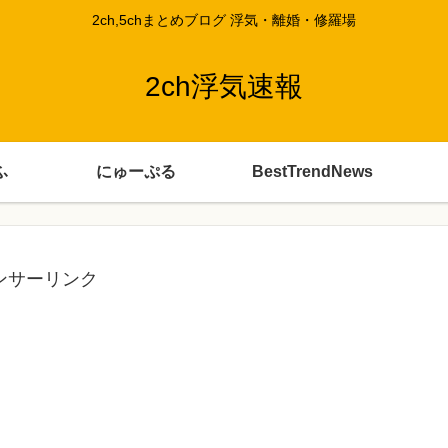
2ch,5chまとめブログ 浮気・離婚・修羅場
2ch浮気速報
ふ
にゅーぷる
BestTrendNews
ンサーリンク