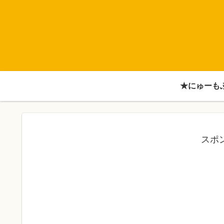
★にゅーも
スポ