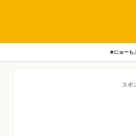
★にゅーも
スポ