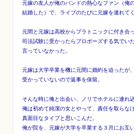
元嫁の友人が俺のバンドの熱心なファン（俺
結婚した）で、ライブのたびに元嫁を連れて
元間と元嫁は高校からプラトニックに付き合
司法試験に受かったらプロポーズする気でい
言っていなかった。
元嫁は大学卒業を機に元間に婚約を迫ったが
受かっていないので返事を保留。
そんな時に俺と出会い、ノリでホテルに連れ
俺は初めて純潔の女とやって、責任を取らな
真面目なタイプと思いこんだ。
俺が院を、元嫁が大学を卒業する３月にお互