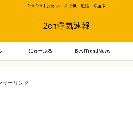
2ch,5chまとめブログ 浮気・離婚・修羅場
2ch浮気速報
ふ
にゅーぷる
BestTrendNews
ンサーリンク