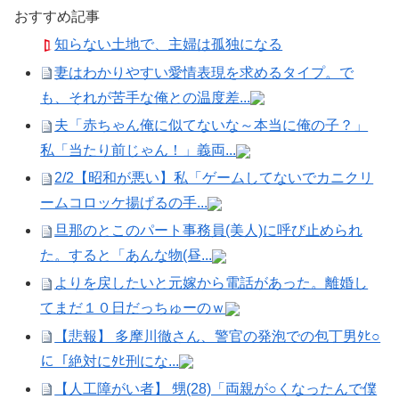
おすすめ記事
知らない土地で、主婦は孤独になる
妻はわかりやすい愛情表現を求めるタイプ。で
も、それが苦手な俺との温度差...
夫「赤ちゃん俺に似てないな～本当に俺の子？」
私「当たり前じゃん！」義両...
2/2【昭和が悪い】私「ゲームしてないでカニクリ
ームコロッケ揚げるの手...
旦那のとこのパート事務員(美人)に呼び止められ
た。すると「あんな物(昼...
よりを戻したいと元嫁から電話があった。離婚し
てまだ１０日だっちゅーのｗ
【悲報】 多摩川徹さん、警官の発泡での包丁男ﾀﾋ○
に「絶対にﾀﾋ刑にな...
【人工障がい者】 甥(28)「両親が○くなったんで僕