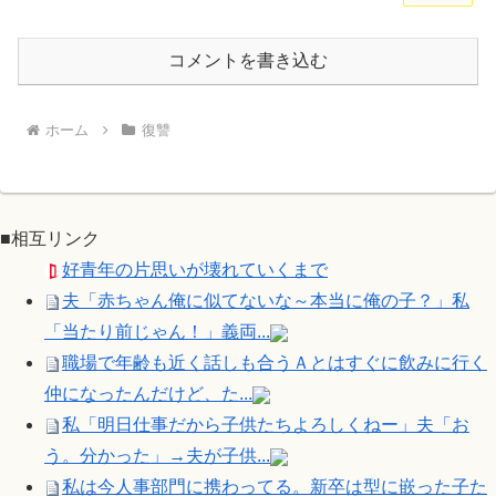
コメントを書き込む
ホーム
復讐
■相互リンク
好青年の片思いが壊れていくまで
夫「赤ちゃん俺に似てないな～本当に俺の子？」私
「当たり前じゃん！」義両...
職場で年齢も近く話しも合うＡとはすぐに飲みに行く
仲になったんだけど、た...
私「明日仕事だから子供たちよろしくねー」夫「お
う。分かった」→夫が子供...
私は今人事部門に携わってる。新卒は型に嵌った子た