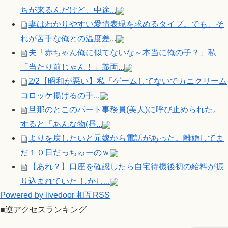
ちが来るんだけど、中途...
妻はわかりやすい愛情表現を求めるタイプ。でも、そ
れが苦手な俺との温度差...
夫「赤ちゃん俺に似てないな～本当に俺の子？」私
「当たり前じゃん！」義両...
2/2【昭和が悪い】私「ゲームしてないでカニクリーム
コロッケ揚げるの手...
旦那のとこのパート事務員(美人)に呼び止められた。
すると「あんな物(昼...
よりを戻したいと元嫁から電話があった。離婚してま
だ１０日だっちゅーのｗ
【あれ？】口座を確認したら自宅待機後初の給料が振
り込まれていた しかし...
Powered by livedoor 相互RSS
■逆アクセスランキング