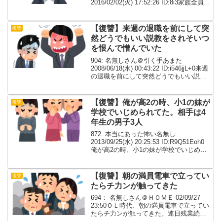
2016/02/02(火) 17:52:26 ID:8i3家族全員で
祖父を見○しにしたこと。祖父はｼ酉があ
ってもなくても暴れる糞みたいな奴で、
もともとは別居だったのだが...
【復讐】来週の退職を前にして突
復讐
然どうでもいい説教をされそいつ
を恨んで憎んでいた
904: 名無しさん＠引く手あまた
2008/06/18(水) 00:43:22 ID:i546jjL+0来週
の退職を前にして突然どうでもいい説教
をされそいつを恨んで憎んでいた。そい
つのロッカーをガンガン蹴った。２ちゃ
んねるに悪口を書き込ん...
【復讐】俺が高2の時、小1の妹が
復讐
学校でいじめられてた。相手は4
年生の男子3人
872: 本当にあった怖い名無し
2013/09/25(水) 20:25:53 ID:R9Q51Eoh0
俺が高2の時、小1の妹が学校でいじめら
れてた。相手は4年生の男子3人。後から
聞いた事情によれば、主犯のヤツが教師
に怒られた日の帰りにたま...
【復讐】朝の満員電車で立ってい
復讐
たらチ力ンが触ってきた
694： 名無しさん＠ＨＯＭＥ 02/09/27
23:50ＯＬ時代、朝の満員電車で立ってい
たらチ力ンが触ってきた。連日残業続き