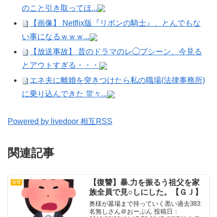
のこと引き取ってほ...
【画像】 Netflix版『リボンの騎士』、とんでもな
い事になるｗｗｗ...
【放送事故】 昔のドラマのレ◯プシーン、今見る
とアウトすぎる・・・
エネ夫に離婚を突きつけたら私の職場(法律事務所)
に乗り込んできた 堂々...
Powered by livedoor 相互RSS
関連記事
【復讐】暴.力を振るう祖父を家
復讐
族全員で見○しにした。【ＧＪ】
奥様が墓場まで持っていく黒い過去383:
名無しさん＠おーぷん 投稿日：