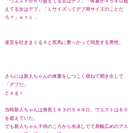
「ウエストが６０超えてる女はデブ」「体重が４５キロ超
えてる女はデブ」「Ｌサイズってデブ用サイズのことだ
ろ？」ｅｔｃ．
迷言を吐きまくるＡと尻馬に乗っかって同意する男性。
さらには新人ちゃんの体重をしつこく尋ねて聞き出して
「デブだ」
とｐｇｒ
当時新人ちゃんは身長１６３の５４キロ、ウエストは６０
を超えていた。
でも新人ちゃん子供のころから水泳してて肩幅広めのアス