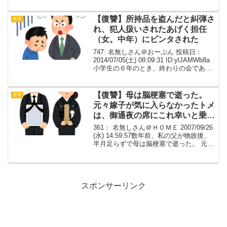
で疲れていらだっていたのでぶちギレ
テ・・・ヒールで思いっきり「ダンッッ
ッッ！」と足を踏んづけてやった。うし
【復讐】所持品を盗んだと糾弾さ
復讐
ろで「...
れ、犯人扱いされたあげく担任
（女。中年）にビンタされた
747: 名無しさん＠おーぷん 投稿日：
2014/07/05(土) 08:09:31 ID:ylJAMWb8a
小学生の６年のとき、終わりの会である
クラスメイトの所持品を盗んだと糾弾さ
れ、もちろん否定したが犯人扱いされた
あげく担任（女。中年）...
【復讐】母は脳梗塞で逝った。
復讐
元々嫁子が気に入らなかったトメ
は、御通夜の席にこれ幸いと乗り
込んできて●にも劣る暴.言.。
361： 名無しさん＠ＨＯＭＥ 2007/09/26
(水) 14:59:57数年前、私の父が物故後、
半月足らずで母は脳梗塞で逝った。 元々
嫁子が気に入らなかったトメは、御通夜
の席にこれ幸いと 乗り込んできて●にも
劣る暴.言.。そして、自分...
スポンサーリンク