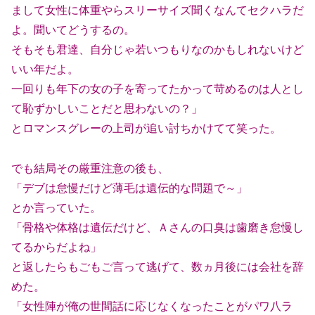
まして女性に体重やらスリーサイズ聞くなんてセクハラだ
よ。聞いてどうするの。
そもそも君達、自分じゃ若いつもりなのかもしれないけど
いい年だよ。
一回りも年下の女の子を寄ってたかって苛めるのは人とし
て恥ずかしいことだと思わないの？」
とロマンスグレーの上司が追い討ちかけてて笑った。
でも結局その厳重注意の後も、
「デブは怠慢だけど薄毛は遺伝的な問題で～」
とか言っていた。
「骨格や体格は遺伝だけど、Ａさんの口臭は歯磨き怠慢し
てるからだよね」
と返したらもごもご言って逃げて、数ヵ月後には会社を辞
めた。
「女性陣が俺の世間話に応じなくなったことがパワ八ラ