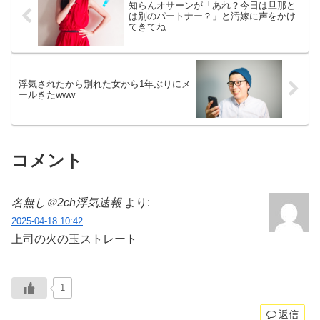
知らんオサーンが「あれ？今日は旦那と
は別のパートナー？」と汚嫁に声をかけ
てきてね
浮気されたから別れた女から1年ぶりにメ
ールきたwww
コメント
名無し＠2ch浮気速報
より:
2025-04-18 10:42
上司の火の玉ストレート
1
返信