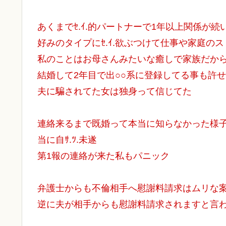
あくまでｾ.ｲ.的パートナーで1年以上関係が
好みのタイプにｾ.ｲ.欲ぶつけて仕事や家庭の
私のことはお母さんみたいな癒しで家族だか
結婚して2年目で出○○系に登録してる事も許
夫に騙されてた女は独身って信じてた
連絡来るまで既婚って本当に知らなかった様
当に自ｻ.ﾂ.未遂
第1報の連絡が来た私もパニック
弁護士からも不倫相手へ慰謝料請求はムリな
逆に夫が相手からも慰謝料請求されますと言