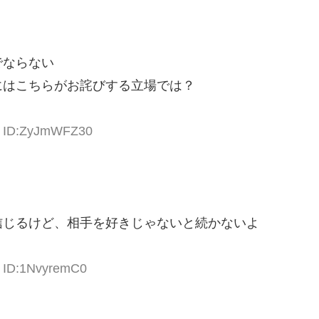
でならない
にはこちらがお詫びする立場では？
32 ID:ZyJmWFZ30
信じるけど、相手を好きじゃないと続かないよ
2 ID:1NvyremC0