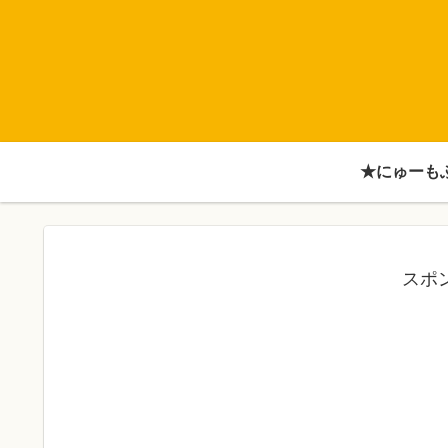
★にゅーも
スポ