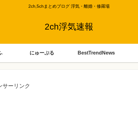
2ch,5chまとめブログ 浮気・離婚・修羅場
2ch浮気速報
ふ
にゅーぷる
BestTrendNews
ンサーリンク