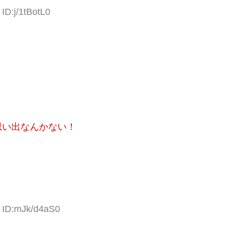
ID:j/1tBotL0
思い出なんかない！
2 ID:mJk/d4aS0