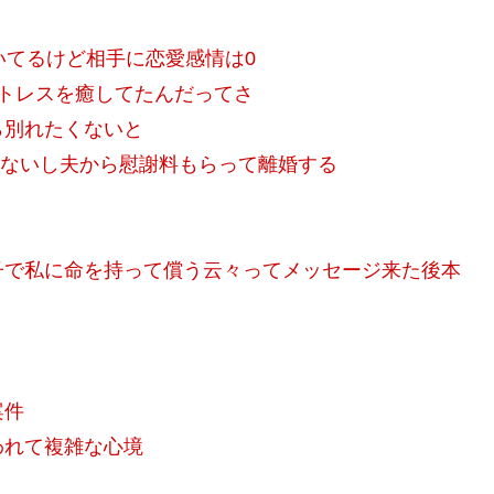
続いてるけど相手に恋愛感情は0
ストレスを癒してたんだってさ
ら別れたくないと
せないし夫から慰謝料もらって離婚する
子で私に命を持って償う云々ってメッセージ来た後本
案件
われて複雑な心境