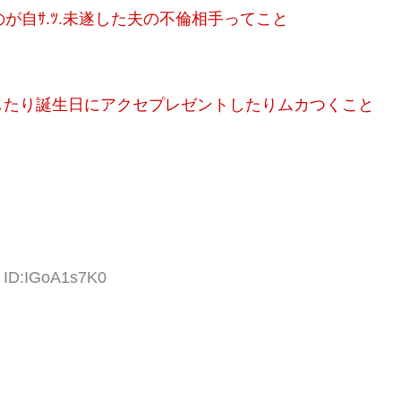
が自ｻ.ﾂ.未遂した夫の不倫相手ってこと
したり誕生日にアクセプレゼントしたりムカつくこと
7 ID:IGoA1s7K0