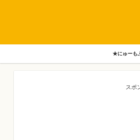
★にゅーも
スポ