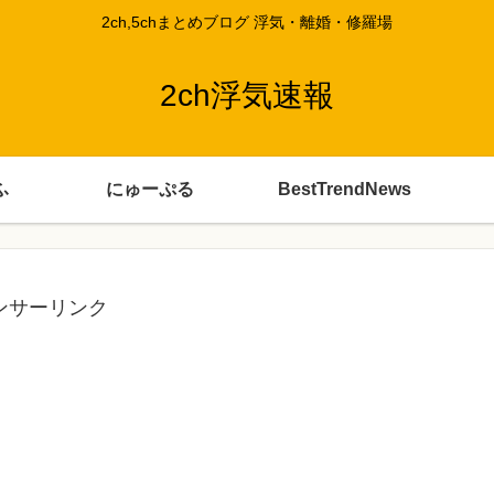
2ch,5chまとめブログ 浮気・離婚・修羅場
2ch浮気速報
ふ
にゅーぷる
BestTrendNews
ンサーリンク