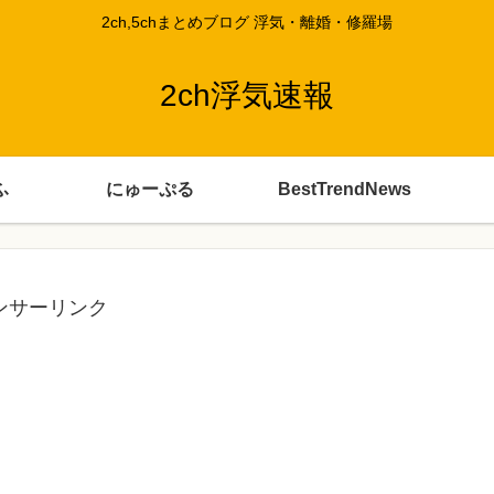
2ch,5chまとめブログ 浮気・離婚・修羅場
2ch浮気速報
ふ
にゅーぷる
BestTrendNews
ンサーリンク