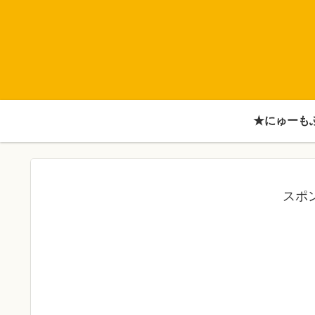
★にゅーも
スポ