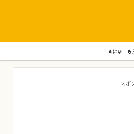
★にゅーも
スポ