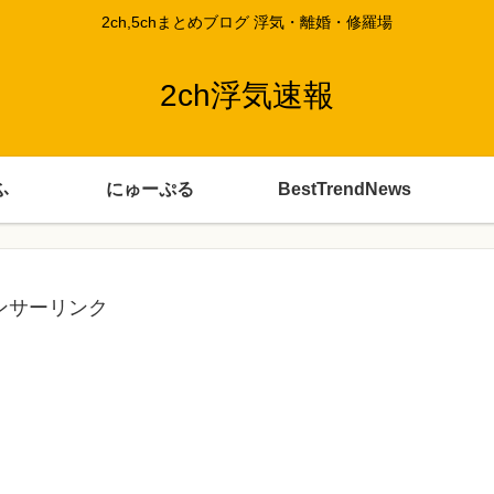
2ch,5chまとめブログ 浮気・離婚・修羅場
2ch浮気速報
ふ
にゅーぷる
BestTrendNews
ンサーリンク