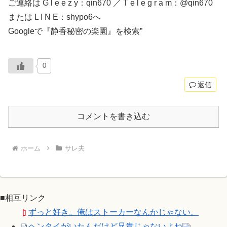
ご連絡は G l e e z y：qin670 ／ T e l e g r a m：@qin670
または L I N E：shypo6へ
Googleで『静香秘密の楽園』を検索”
0
返信
コメントを書き込む
ホーム
サレ夫
■相互リンク
ずっと好き。俺はストーカーなんかじゃない。
ヘンタイがいたんだけど兄貴じゃないよね