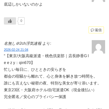
底辺しかいないのかよ
0
返信
名無し＠2ch浮気速報
より:
2026-02-24 21:04
“【東京/大阪高級派遣・桃色倶楽部｜店長静香G l
e e z y：qin670】
忙しい毎日に、ひとときの安らぎを
都会の喧騒から離れて、心と身体を解き放つ時間を。
誰にも言えない秘密の夜、特別な美女が寄り添います。
東京23区・大阪府ホテル/自宅派遣OK（現金後払い）
完全匿名／安心のプライバシー保護