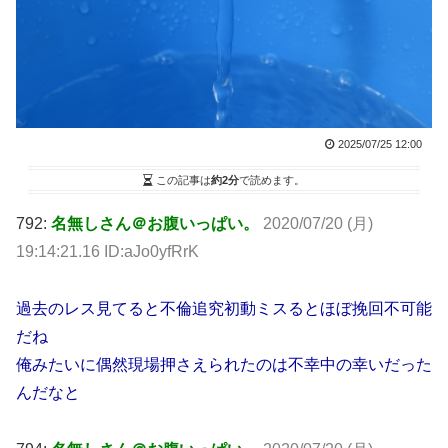
2025/07/25 12:00
この記事は
約2分
で読めます。
792:
名無しさん＠お腹いっぱい。
2020/07/20 (月)
19:14:21.16 ID:aJo0yfRrK
過去のレス見てると不倫追究初動ミスるとほぼ挽回不可能
だね
俺みたいに偶然現場押さえられたのは不幸中の幸いだった
んだなと