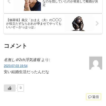
なのを隠していたのが発覚して離婚が決
定
【修羅場】義父「おまえ（夫）の◯◯◯
が役立たずならおれが孕ませてやっても
いいぞ～がっはっは」
コメント
名無し＠2ch浮気速報
より:
2023-07-03 19:54
安い結婚生活だったんだな
0
返信