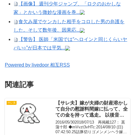
【画像】 週刊少年ジャンプ、「ロクのおかしな
家」とかいう微妙な漫画を巻...
食欠み屋でケンカした相手をコロした男の弁護を
した。そして数年後、因果応...
【警告】 医師「米国では”ヘロインと同じくらいヤ
バい○”が日本では平気...
Powered by livedoor 相互RSS
関連記事
【サレ夫】嫁が夫婦の財産溶かし
サレ夫
て自分の慰謝料間嫁に払って、全
ての金を持って逃走。 以後音信
不通で８年経過。【嫁失踪】
2016/05/302018/07/13 再掲載127： 菖
蒲十郎 ◆mVvzt3vHTc:2014/08/10 (日)
07:42:50.25話豚切りゴメンメンヘラ嫁と