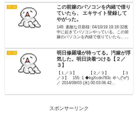
にNTRてしまった...
この前嫁のパソコンを内緒で借り
サレ夫
ていたら、 エキサイト登録して
やがった。
148: 素敵な旦那様: 04/10/19 19:18:32夜
中に起きてパソコンやっている。この前
嫁のパソコンを内緒で借りていたら、エ
キサイト登録してやがった。何人かの男
とメル交換してるみたいだが、会ってる
かどうか不明。自己紹介が『誰か満た...
明日修羅場が待ってる。汚嫁が浮
サレ夫
気した。明日決着つける【２／
３】
【１／３】 【２／３】 【３
／３】 155: 1 ◆kgXcdn783c ＠＼(^o^)
／ 2014/09/03 (水) 00:03:06.42
ID:ToID64WeO.netすぐにかけ直してきた
から電源切った焦ってすぐ出てくるだ...
スポンサーリンク