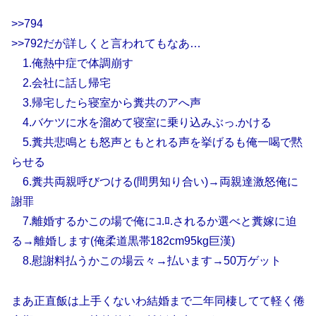
>>794
>>792だが詳しくと言われてもなあ…
1.俺熱中症で体調崩す
2.会社に話し帰宅
3.帰宅したら寝室から糞共のアへ声
4.バケツに水を溜めて寝室に乗り込みぶっ.かける
5.糞共悲鳴とも怒声ともとれる声を挙げるも俺一喝で黙
らせる
6.糞共両親呼びつける(間男知り合い)→両親達激怒俺に
謝罪
7.離婚するかこの場で俺にｺ.ﾛ.されるか選べと糞嫁に迫
る→離婚します(俺柔道黒帯182cm95kg巨漢)
8.慰謝料払うかこの場云々→払います→50万ゲット
まあ正直飯は上手くないわ結婚まで二年同棲してて軽く倦