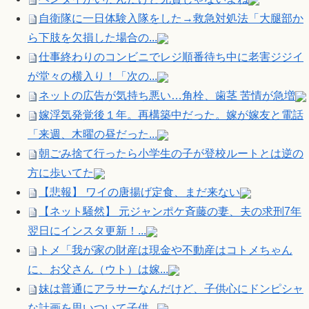
自衛隊に一日体験入隊をした→救急対処法「大腿部か
ら下肢を欠損した場合の...
仕事終わりのコンビニでレジ順番待ち中に老害ジジイ
が堂々の横入り！「次の...
ネットの広告が気持ち悪い…角栓、歯茎 苦情が急増
嫁浮気発覚後１年。再構築中だった。嫁が嫁友と電話
「来週、木曜の昼だった...
朝ごみ捨て行ったら小学生の子が登校ルートとは逆の
方に歩いてた
【悲報】 ワイの唐揚げ定食、まだ来ない
【ネット騒然】 元ジャンポケ斉藤の妻、夫の求刑7年
翌日にインスタ更新！...
トメ「我が家の財産は現金や不動産はコトメちゃん
に、お父さん（ウト）は嫁...
妹は普通にアラサーなんだけど、子供心にドンピシャ
な計画を思いついて子供...