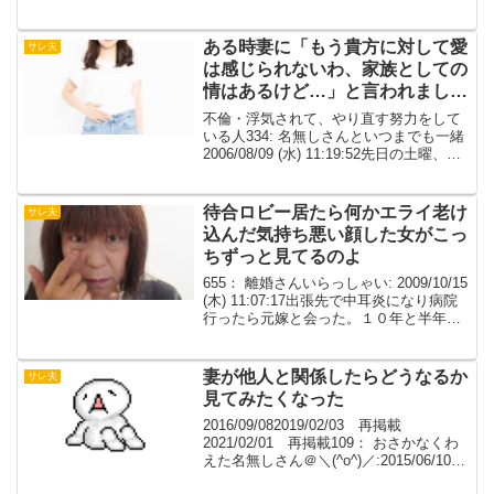
は知らずにえらい女と結婚してとんでも
ない目にあった俺の体験きいてもらえ...
ある時妻に「もう貴方に対して愛
サレ夫
は感じられないわ、家族としての
情はあるけど…」と言われまし
た、正直ショックでした。
不倫・浮気されて、やり直す努力をして
いる人334: 名無しさんといつまでも一緒
2006/08/09 (水) 11:19:52先日の土曜、妻
が寝室に入ってきました。いつもは子供
部屋で2人の子と寝ているので、一緒に寝
る事はありません。春先から...
待合ロビー居たら何かエライ老け
サレ夫
込んだ気持ち悪い顔した女がこっ
ちずっと見てるのよ
655： 離婚さんいらっしゃい: 2009/10/15
(木) 11:07:17出張先で中耳炎になり病院
行ったら元嫁と会った。１０年と半年ぶ
り。何か汚い生き物になってて哀れだっ
た。656： 離婚さんいらっしゃい:
2009/10/15 (木...
妻が他人と関係したらどうなるか
サレ夫
見てみたくなった
2016/09/082019/02/03 再掲載
2021/02/01 再掲載109： おさかなくわ
えた名無しさん＠＼(^o^)／:2015/06/10
(水) 01:01:19.05 ID:Zsu5iZ1o.net妻を本当