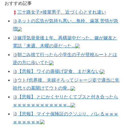
おすすめ記事
三十路女子×後輩男子、近づく心とすれ違い
ネットの広告が気持ち悪い…角栓、歯茎 苦情が急
増
嫁浮気発覚後１年。再構築中だった。嫁が嫁友と
電話「来週、木曜の昼だった...
朝ごみ捨て行ったら小学生の子が登校ルートとは
逆の方に歩いてた
【悲報】 ワイの唐揚げ定食、まだ来ない
ウトｲ也界後、夫婦そろってジャージ姿で適当に先
祖代々の墓開けてウトの骨...
【悲報】 とにかくヤりたくてブスと付き合ったら
ｗｗｗｗｗｗｗｗｗｗｗｗ...
【悲報】 マイナ保険証のクソぶり、バレるｗｗｗ
ｗｗｗｗｗｗ