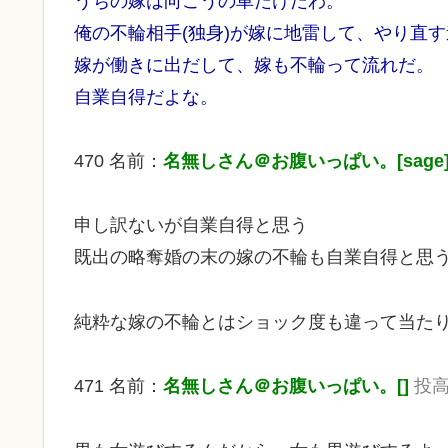
うちの嫁は向こうの車だけだわ。
俺の不輪相手(独身)が嫁に地雷して、やり直
嫁が働きに出だして、嫁も不輪って流れだ。
自業自得だよな。
470 名前：
名無しさん＠お腹いっぱい。[sage
申し訳ないが自業自得と思う
既出の略奪婚の末の嫁の不輪も自業自得と思
純粋な嫁の不輪とはショック度も違って当た
471 名前：
名無しさん＠お腹いっぱい。[]
投高日