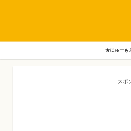
★にゅーも
スポ