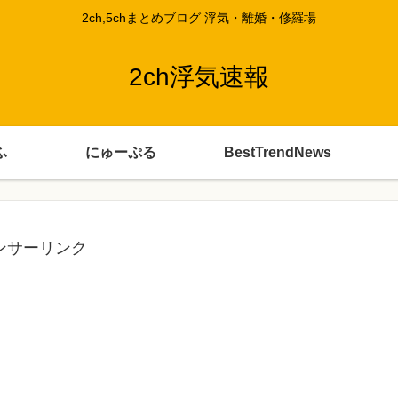
2ch,5chまとめブログ 浮気・離婚・修羅場
2ch浮気速報
ふ
にゅーぷる
BestTrendNews
ンサーリンク