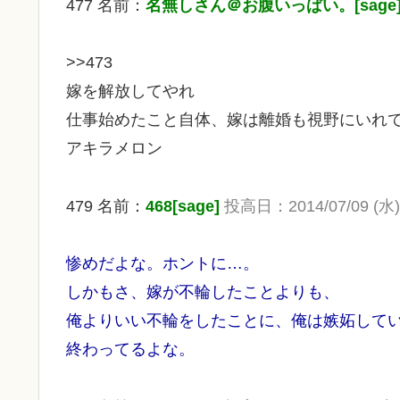
477 名前：
名無しさん＠お腹いっぱい。[sage
>>473
嫁を解放してやれ
仕事始めたこと自体、嫁は離婚も視野にいれ
アキラメロン
479 名前：
468[sage]
投高日：2014/07/09 (水) 
惨めだよな。ホントに…。
しかもさ、嫁が不輪したことよりも、
俺よりいい不輪をしたことに、俺は嫉妬して
終わってるよな。