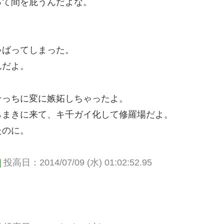
って間を庇うんだよな。
、
ゃばってしまった。
んだよ。
そっちに変に嫉妬しちゃったよ。
らまきに来て、キ千ガイ化して修羅場だよ。
たのに。
]
投高日：2014/07/09 (水) 01:02:52.95