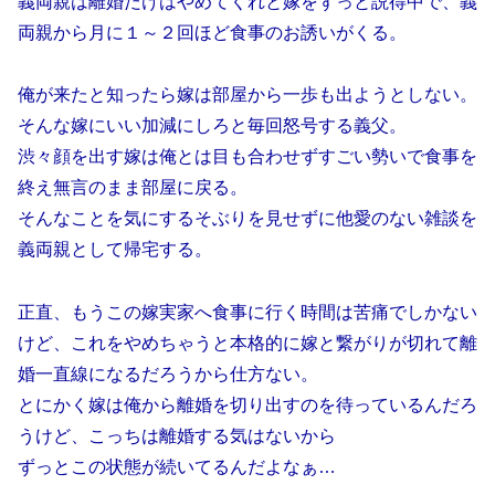
義両親は離婚だけはやめてくれと嫁をずっと説得中で、義
両親から月に１～２回ほど食事のお誘いがくる。
俺が来たと知ったら嫁は部屋から一歩も出ようとしない。
そんな嫁にいい加減にしろと毎回怒号する義父。
渋々顔を出す嫁は俺とは目も合わせずすごい勢いで食事を
終え無言のまま部屋に戻る。
そんなことを気にするそぶりを見せずに他愛のない雑談を
義両親として帰宅する。
正直、もうこの嫁実家へ食事に行く時間は苦痛でしかない
けど、これをやめちゃうと本格的に嫁と繋がりが切れて離
婚一直線になるだろうから仕方ない。
とにかく嫁は俺から離婚を切り出すのを待っているんだろ
うけど、こっちは離婚する気はないから
ずっとこの状態が続いてるんだよなぁ…