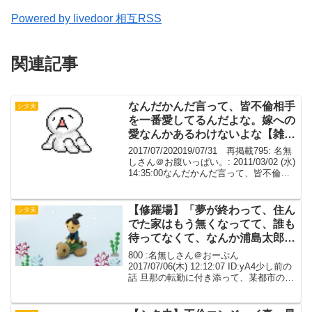
Powered by livedoor 相互RSS
関連記事
なんだかんだ言って、皆不倫相手
シタ夫
を一番愛してるんだよな。嫁への
愛なんかあるわけないよな【雑
談】
2017/07/202019/07/31 再掲載795: 名無
しさん＠お腹いっぱい。: 2011/03/02 (水)
14:35:00なんだかんだ言って、皆不倫相
手を一番愛してるんだよな嫁への愛なん
かあるわけないよな離婚て大変だから
中々難し...
【修羅場】「夢が終わって、住ん
シタ夫
でた家はもう無くなってて、誰も
待ってなくて、なんか浦島太郎み
たいだ」【ワロタ】
800 :名無しさん＠おーぷん
2017/07/06(木) 12:12:07 ID:yA4少し前の
話 旦那の転勤に付き添って、某都市の会
社借り上げのマンションに住み始めた頃
のこと昼食とってたら、玄関のインター
ホンが押されてドアを叩く音が聞こ...