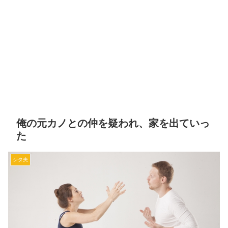
俺の元カノとの仲を疑われ、家を出ていっ
た
シタ夫