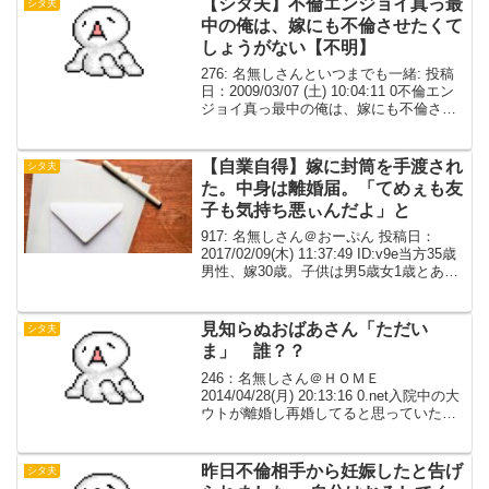
【シタ夫】不倫エンジョイ真っ最
シタ夫
中の俺は、嫁にも不倫させたくて
しょうがない【不明】
276: 名無しさんといつまでも一緒: 投稿
日：2009/03/07 (土) 10:04:11 0不倫エン
ジョイ真っ最中の俺は、嫁にも不倫させ
たくてしょうがないけど、まだみたい
ね。ｗ不倫状態になれば、一番気楽だろ
うな～と、親友のS二を見ても...
【自業自得】嫁に封筒を手渡され
シタ夫
た。中身は離婚届。「てめぇも友
子も気持ち悪ぃんだよ」と
917: 名無しさん＠おーぷん 投稿日：
2017/02/09(木) 11:37:49 ID:v9e当方35歳
男性、嫁30歳。子供は男5歳女1歳とある
事情で子供と同じ保育園の母親と番号を
交換した(嫁はそれは了解済)その母親を以
下友子さんとする...
見知らぬおばあさん「ただい
シタ夫
ま」 誰？？
246：名無しさん＠ＨＯＭＥ
2014/04/28(月) 20:13:16 0.net入院中の大
ウトが離婚し再婚してると思っていたの
に、離婚手続きをせず再婚の手続きもし
ていなかったことが解り義実家は大騒
ぎ。先月大ウトの見舞い後に義実家にい
昨日不倫相手から妊娠したと告げ
シタ夫
っ...