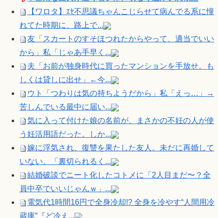
【ワロタ】ｴｾ不思議ちゃんこじらせて病んでる系に憧
れてた時期に、路上で...
友「スカートのすそほつれたからやって、適当でいい
から」私「じゃあ手早く...
夫「お前が独身時代に買ったマンションを手放せ。も
しくは貸しに出せ」←今...
ウト「つわりは気の持ちようだから」私「えっ…」→
苦しんでいる最中に届い...
気に入って付けた娘の名前が、まさかの不妊の人が使
う妊活用語だった。しか...
嫁に浮気され、復讐を果たした友人。未だに再婚して
いない。「裏切られるく...
結婚破談でニート化したコトメに「2人目まだ〜？全
員中卒でいいじゃんｗ」...
電気代1時間16円で全身冷却!? 全身を冷やす“人間用冷
蔵庫”『ど冷え...