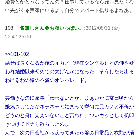
婚費とかどうなってんの？仕事しているなら顔も見たくな
い夫がくる実家にいるより自分でアパート借りるよなあ。
103：
名無しさん＠お腹いっぱい。:
2012/08/31 (金)
22:47:25.00
>>101-102
話せば長くなるが俺の元カノ（現在シングル）との仲を疑
われ結婚以来初めての大げんかになった。そうしたら出る
わ出るわの嫁の不満のオンパレード。
共働きなのに家事手伝わないとか、まぁいかに常日頃から
嫌気さしてたかネチネチと始まって挙句に元カノと不倫が
どうのと身に覚えのないこと言われ、ついカッとして机叩
きつけてドナり散らしたのよ。
んで、次の日会社から戻ってきたら嫁の日常品と衣類が消