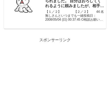
られました。 自分はおろしてく
れるように頼みましたが、相手は
一向に聞き入れてくれません。
【１／２】 【２／２】 44:名
【１／２】【長編】
無しさんといつまでも一緒投稿日：
2008/05/04 (日) 00:37:45 O相談お願いし
ますかなり困っています。 自分は29の既
婚者で、二人の子供の父親です。 不倫相
手は、21の独身者です。 不...
スポンサーリンク