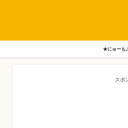
★にゅーも
スポ