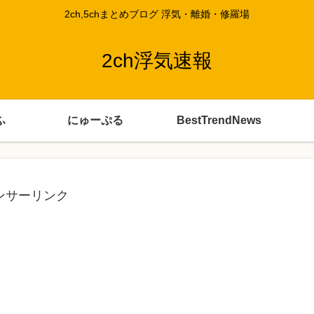
2ch,5chまとめブログ 浮気・離婚・修羅場
2ch浮気速報
ふ
にゅーぷる
BestTrendNews
ンサーリンク