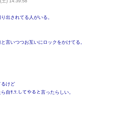
 (土) 14:39:58
切り出されてる人がいる。
前と言いつつお互いにロックをかけてる。
てるけど
自ｻ.ﾂ.してやると言ったらしい。