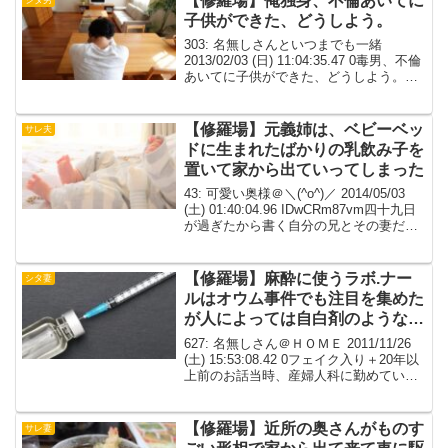
【修羅場】俺独身、不倫あいてに
子供ができた、どうしよう。
303: 名無しさんといつまでも一緒
2013/02/03 (日) 11:04:35.47 0毒男、不倫
あいてに子供ができた、どうしよう。
304: 名無しさんといつまでも一緒
2013/02/03 (日) 11:15:55.51 O>>30...
【修羅場】元義姉は、ベビーベッ
サレ夫
ドに生まれたばかりの乳飲み子を
置いて家から出ていってしまった
43: 可愛い奥様＠＼(^o^)／ 2014/05/03
(土) 01:40:04.96 IDwCRm87vm四十九日
が過ぎたから書く自分の兄とその妻だっ
た人の話農家の跡取りということで、な
かなか結婚できなかった兄は、知人の紹
介で見合い結婚...
【修羅場】麻酔に使うラボ.ナー
シタ妻
ルはオウム事件でも注目を集めた
が人によっては自白剤のような効
果があった
627: 名無しさん＠ＨＯＭＥ 2011/11/26
(土) 15:53:08.42 0フェイク入り＋20年以
上前のお話当時、産婦人科に勤めていた
で、その頃はまだ中糸色は掻爬法と呼ば
れるやり方が主流だったある日、一組の
夫婦が胎児がﾀﾋんでい...
【修羅場】近所の奥さんがものす
サレ妻