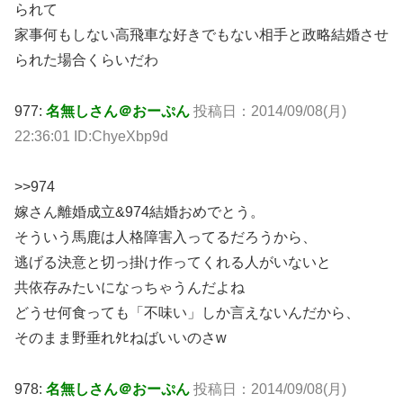
られて
家事何もしない高飛車な好きでもない相手と政略結婚させ
られた場合くらいだわ
977:
名無しさん＠おーぷん
投稿日：2014/09/08(月)
22:36:01 ID:ChyeXbp9d
>>974
嫁さん離婚成立&974結婚おめでとう。
そういう馬鹿は人格障害入ってるだろうから、
逃げる決意と切っ掛け作ってくれる人がいないと
共依存みたいになっちゃうんだよね
どうせ何食っても「不味い」しか言えないんだから、
そのまま野垂れﾀﾋねばいいのさw
978:
名無しさん＠おーぷん
投稿日：2014/09/08(月)