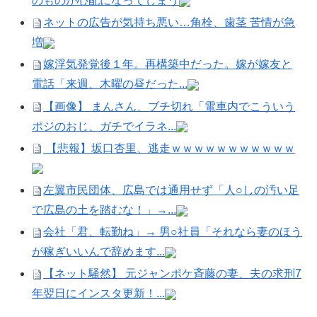
のものが心配になってしまう
ネットの広告が気持ち悪い…角栓、歯茎 苦情が急
増
嫁浮気発覚後１年。再構築中だった。嫁が嫁友と
電話「来週、木曜の昼だった...
【画像】 まんさん、ブチ切れ「電車内でこういう
ポジのおじ、ガチでイラネ...
【悲報】坂口杏里、逃走ｗｗｗｗｗｗｗｗｗｗｗ
左翼市民団体、広島では通用せず「人○しの汚い足
で広島の土を踏むな！」→...
会社「君、転勤ね」→ 男○社員「それなら妻のほう
が稼ぎいいんで辞めます...
【ネット騒然】 元ジャンポケ斉藤の妻、夫の求刑7
年翌日にインスタ更新！...