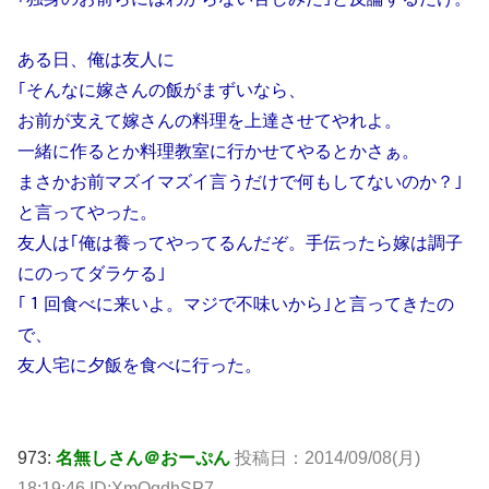
ある日、俺は友人に
｢そんなに嫁さんの飯がまずいなら、
お前が支えて嫁さんの料理を上達させてやれよ。
一緒に作るとか料理教室に行かせてやるとかさぁ。
まさかお前マズイマズイ言うだけで何もしてないのか？｣
と言ってやった。
友人は｢俺は養ってやってるんだぞ。手伝ったら嫁は調子
にのってダラケる｣
｢１回食べに来いよ。マジで不味いから｣と言ってきたの
で、
友人宅に夕飯を食べに行った。
973:
名無しさん＠おーぷん
投稿日：2014/09/08(月)
18:19:46 ID:XmQqdhSP7