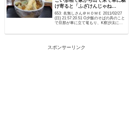
ごい形相で家から出て来て車に駆
け寄ると「ふざけんじゃね
ぇ！！」とガラスを拳で叩きなが
653: 名無しさん＠ＨＯＭＥ 2011/02/27
らドナり付けていた
(日) 21:57:20.51 O夕飯のそばの具のこと
で旦那が車に立て篭もり、K察沙汰にな
った大晦日654: 名無しさん＠ＨＯＭＥ
2011/02/27 (日) 21:58:49.23 ...
スポンサーリンク