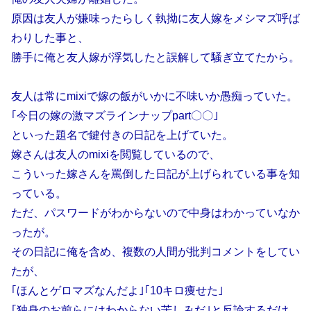
原因は友人が嫌味ったらしく執拗に友人嫁をメシマズ呼ば
わりした事と、
勝手に俺と友人嫁が浮気したと誤解して騒ぎ立てたから。
友人は常にmixiで嫁の飯がいかに不味いか愚痴っていた。
｢今日の嫁の激マズラインナップpart〇〇｣
といった題名で鍵付きの日記を上げていた。
嫁さんは友人のmixiを閲覧しているので、
こういった嫁さんを罵倒した日記が上げられている事を知
っている。
ただ、パスワードがわからないので中身はわかっていなか
ったが。
その日記に俺を含め、複数の人間が批判コメントをしてい
たが、
｢ほんとゲロマズなんだよ｣｢10キロ痩せた｣
｢独身のお前らにはわからない苦しみだ｣と反論するだけ。