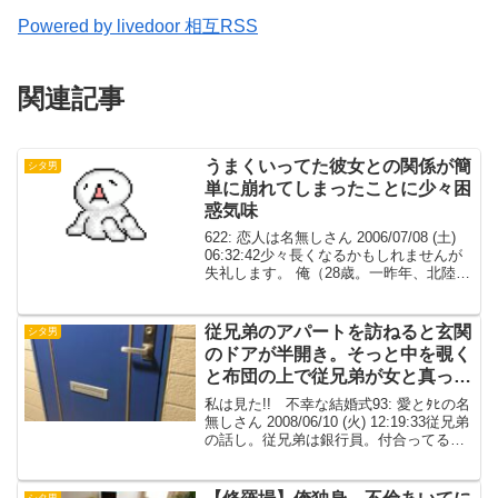
Powered by livedoor 相互RSS
関連記事
うまくいってた彼女との関係が簡
シタ男
単に崩れてしまったことに少々困
惑気味
622: 恋人は名無しさん 2006/07/08 (土)
06:32:42少々長くなるかもしれませんが
失礼します。 俺（28歳。一昨年、北陸に
転勤）の新しい職場は同世代同士、 普段
から男女関係なく騒げるような感じでと
ても新鮮だった。 彼女（...
従兄弟のアパートを訪ねると玄関
シタ男
のドアが半開き。そっと中を覗く
と布団の上で従兄弟が女と真っ最
中。
私は見た!! 不幸な結婚式93: 愛とﾀﾋの名
無しさん 2008/06/10 (火) 12:19:33従兄弟
の話し。従兄弟は銀行員。付合ってる彼
女も同じ銀行で働いていて、同棲中。結
婚式の日取りも決まり、お互いの家族を
ひっくるめて準備を進めて...
シタ男