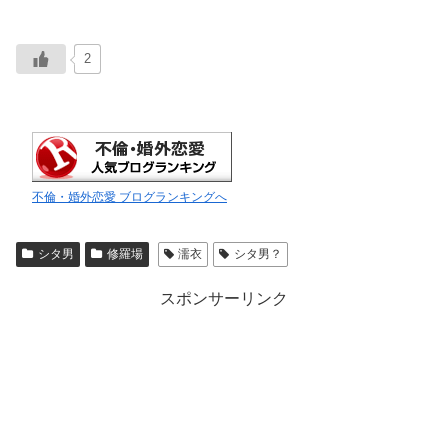
2
不倫・婚外恋愛 ブログランキングへ
シタ男
修羅場
濡衣
シタ男？
スポンサーリンク