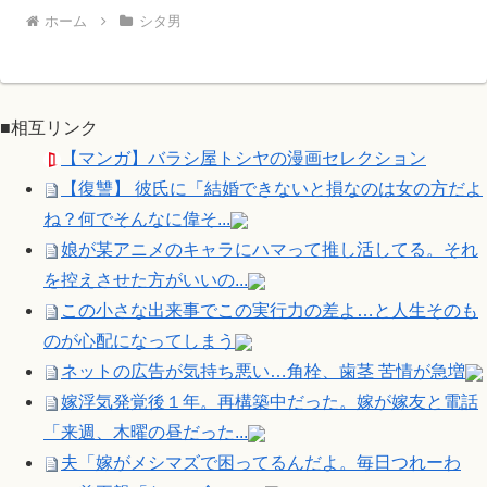
ホーム
シタ男
■相互リンク
【マンガ】バラシ屋トシヤの漫画セレクション
【復讐】 彼氏に「結婚できないと損なのは女の方だよ
ね？何でそんなに偉そ...
娘が某アニメのキャラにハマって推し活してる。それ
を控えさせた方がいいの...
この小さな出来事でこの実行力の差よ…と人生そのも
のが心配になってしまう
ネットの広告が気持ち悪い…角栓、歯茎 苦情が急増
嫁浮気発覚後１年。再構築中だった。嫁が嫁友と電話
「来週、木曜の昼だった...
夫「嫁がメシマズで困ってるんだよ。毎日つれーわ