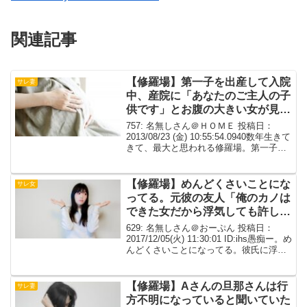
関連記事
【修羅場】第一子を出産して入院
サレ妻
中、産院に「あなたのご主人の子
供です」とお腹の大きい女が見舞
いに来た
757: 名無しさん＠ＨＯＭＥ 投稿日：
2013/08/23 (金) 10:55:54.0940数年生きて
きて、最大と思われる修羅場。第一子を
出産して入院中、産院に「あなたのご主
人の子供です」とお腹の大きい女が見舞
いに来たこと。758: 名...
【修羅場】めんどくさいことにな
サレ女
ってる。元彼の友人「俺のカノは
できた女だから浮気しても許し
た、お前もそうしろ！」【ワロ
629: 名無しさん＠おーぷん 投稿日：
タ】
2017/12/05(火) 11:30:01 ID:ihs愚痴ー。め
んどくさいことになってる。彼氏に浮気
されたから別れたら、なんでか元彼友
（男）に粘着された。「浮気くらいで別
れるなんて、本気で好きじゃ...
【修羅場】Aさんの旦那さんは行
サレ妻
方不明になっていると聞いていた