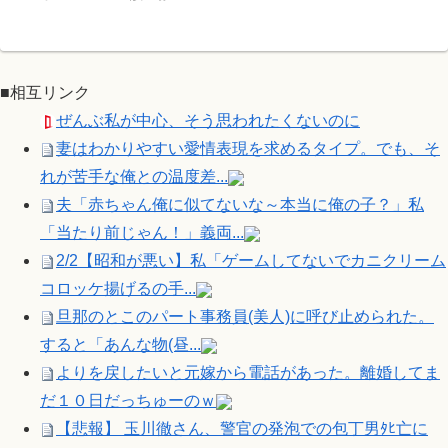
■相互リンク
ぜんぶ私が中心、そう思われたくないのに
妻はわかりやすい愛情表現を求めるタイプ。でも、そ
れが苦手な俺との温度差...
夫「赤ちゃん俺に似てないな～本当に俺の子？」私
「当たり前じゃん！」義両...
2/2【昭和が悪い】私「ゲームしてないでカニクリーム
コロッケ揚げるの手...
旦那のとこのパート事務員(美人)に呼び止められた。
すると「あんな物(昼...
よりを戻したいと元嫁から電話があった。離婚してま
だ１０日だっちゅーのｗ
【悲報】 玉川徹さん、警官の発泡での包丁男ﾀﾋ亡に