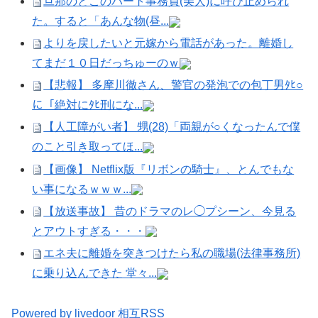
旦那のとこのパート事務員(美人)に呼び止められ
た。すると「あんな物(昼...
よりを戻したいと元嫁から電話があった。離婚し
てまだ１０日だっちゅーのｗ
【悲報】 多摩川徹さん、警官の発泡での包丁男ﾀﾋ○
に「絶対にﾀﾋ刑にな...
【人工障がい者】 甥(28)「両親が○くなったんで僕
のこと引き取ってほ...
【画像】 Netflix版『リボンの騎士』、とんでもな
い事になるｗｗｗ...
【放送事故】 昔のドラマのレ◯プシーン、今見る
とアウトすぎる・・・
エネ夫に離婚を突きつけたら私の職場(法律事務所)
に乗り込んできた 堂々...
Powered by livedoor 相互RSS