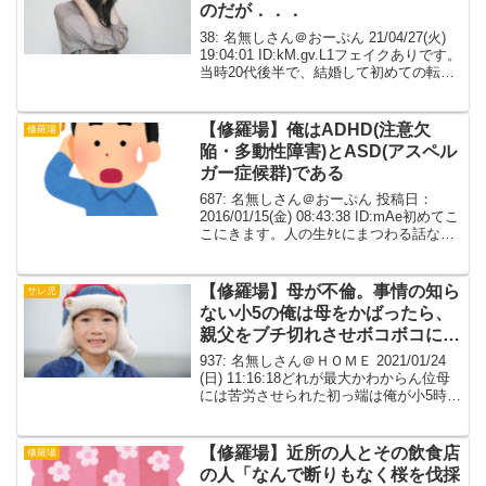
のだが．．．
38: 名無しさん＠おーぷん 21/04/27(火)
19:04:01 ID:kM.gv.L1フェイクありです。
当時20代後半で、結婚して初めての転勤
の辞令が出て引っ越した先でパートを始
めたところ、同世代の気の合う同僚がい
て仲良くなった。私...
【修羅場】俺はADHD(注意欠
修羅場
陥・多動性障害)とASD(アスペル
ガー症候群)である
687: 名無しさん＠おーぷん 投稿日：
2016/01/15(金) 08:43:38 ID:mAe初めてこ
こにきます。人の生ﾀﾋにまつわる話なの
で叩かれ覚悟でいきます。話ぶった切り
で失礼します。俺はADHD(注意欠陥・多
動性障害)とASD(...
【修羅場】母が不倫。事情の知ら
サレ児
ない小5の俺は母をかばったら、
親父をブチ切れさせボコボコにさ
れた。
937: 名無しさん＠ＨＯＭＥ 2021/01/24
(日) 11:16:18どれが最大かわからん位母
には苦労させられた初っ端は俺が小5時不
倫バレからの親父との話し合い時深夜暴.
力なんぞとは無縁だった親父をブチ切れ
させボコボコにされ子供部屋...
【修羅場】近所の人とその飲食店
修羅場
の人「なんで断りもなく桜を伐採