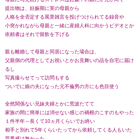
提出物は、妊娠期に実の母親から
人格を全否定する罵詈雑言を投げつけられてる録音や
小突かれながら母親と一緒に産婦人科に向かうビデオとか
依頼者はそれで留飲を下げる
親も離婚して母親と同居になった場合は、
父親側の代理としてお祝いとかお見舞いの品を自宅に届け
るし
写真撮らせてって訪問もする
ついでに娘の夫になった元不倫男の方にも色目使う
全然関係ない兄妹夫婦とかに荒波たてて
家族の間に簡単には消せない感じの禍根のこすのもやった
１件半年～長くて10ヵ月くらいでお終い
相手と別れて5年くらいたってから依頼してくる人もいた
罪悪感は無かった