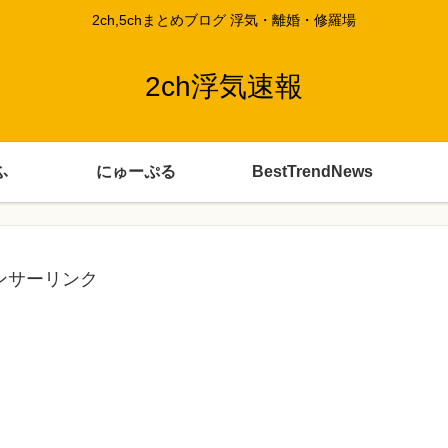
2ch,5chまとめブログ 浮気・離婚・修羅場
2ch浮気速報
ふ
にゅーぷる
BestTrendNews
ンサーリンク