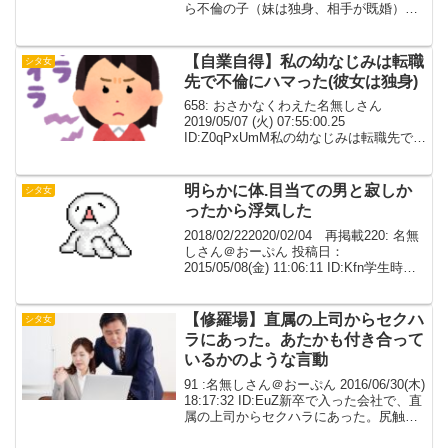
ら不倫の子（妹は独身、相手が既婚）ら
しいおかげで私は婚約破棄されそう妹は
産むつもりで認知は求めない、一人で育
てるから誰にも迷惑かからな...
【自業自得】私の幼なじみは転職
シタ女
先で不倫にハマった(彼女は独身)
658: おさかなくわえた名無しさん
2019/05/07 (火) 07:55:00.25
ID:Z0qPxUmM私の幼なじみは転職先で不
倫にハマった(彼女は独身)完全に頭がおか
しくなって、私に不倫相手とのツーショ
ット写真見せたり、女捨てた...
明らかに体.目当ての男と寂しか
シタ女
ったから浮気した
2018/02/222020/02/04 再掲載220: 名無
しさん＠おーぷん 投稿日：
2015/05/08(金) 11:06:11 ID:Kfn学生時代
の友人A子をFO。フェイクあり。A子の
前の彼氏(以下、B男)の時、B男の仕事が
忙しくて...
【修羅場】直属の上司からセクハ
シタ女
ラにあった。あたかも付き合って
いるかのような言動
91 :名無しさん＠おーぷん 2016/06/30(木)
18:17:32 ID:EuZ新卒で入った会社で、直
属の上司からセクハラにあった。尻触る
とかそういうわかりやすいセクハラじゃ