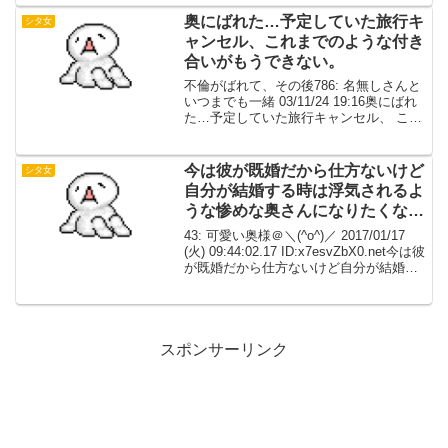
なくて、あたかも付き合っているかのよ
うな言動っていうのかな...
奥にばれた…予定していた旅行キ
シタ女
ャンセル、これまでのような付き
合いがもうできない。
不倫がばれて、その後786: 名無しさんと
いつまでも一緒 03/11/24 19:16奥にばれ
た…予定していた旅行キャンセル、 これ
までのような付き合いがもうできない。
彼は奥に無視されている模様。 ホントに
ホントにごめんなさい。 でも、別...
今は彼が既婚だから仕方ないけど
シタ女
自分が結婚する時は浮気されるよ
うな惨めな奥さんになりたくない
【矛盾】
43: 可愛い奥様＠＼(^o^)／ 2017/01/17
(火) 09:44:02.17 ID:x7esvZbX0.net今は彼
が既婚だから仕方ないけど自分が結婚す
る時は浮気されるような惨めな奥さんに
なりたくない44: 可愛い奥様＠＼(^o...
スポンサーリンク