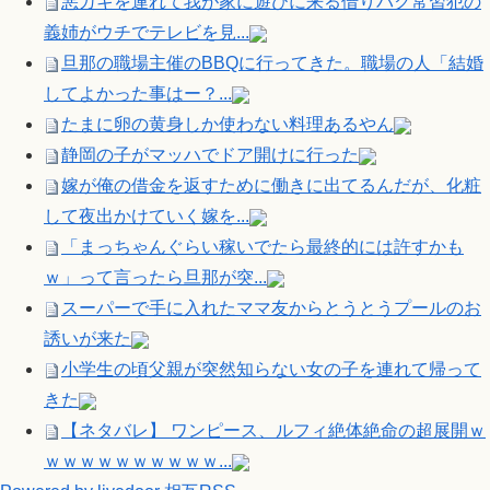
悪ガキを連れて我が家に遊びに来る借りパク常習犯の
義姉がウチでテレビを見...
旦那の職場主催のBBQに行ってきた。職場の人「結婚
してよかった事はー？...
たまに卵の黄身しか使わない料理あるやん
静岡の子がマッハでドア開けに行った
嫁が俺の借金を返すために働きに出てるんだが、化粧
して夜出かけていく嫁を...
「まっちゃんぐらい稼いでたら最終的には許すかも
ｗ」って言ったら旦那が突...
スーパーで手に入れたママ友からとうとうプールのお
誘いが来た
小学生の頃父親が突然知らない女の子を連れて帰って
きた
【ネタバレ】 ワンピース、ルフィ絶体絶命の超展開ｗ
ｗｗｗｗｗｗｗｗｗｗ...