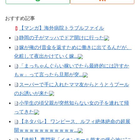
おすすめ記事
【マンガ】海外病院トラブルファイル
静岡の子がマッハでドア開けに行った
嫁が俺のｲ昔金を返すために働きに出てるんだが、
化粧して夜出かけていく嫁...
「まっちゃんぐらい稼いでたら最終的には許すか
もｗ」って言ったら旦那が突...
スーパーで手に入れたママ友からとうとうプール
のお誘いが来た
小学生の頃父親が突然知らない女の子を連れて帰
ってきた
【ネタバレ】 ワンピース、ルフィ絶体絶命の超展
開ｗｗｗｗｗｗｗｗｗｗｗ...
【速報】 専門家「イオンモール熊本の爆心地に”こ