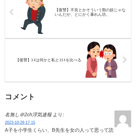
【復讐】不良とかそういう類の奴じゃな
いんだが、とにかく暴れん坊。
【復讐】ﾄﾒは何かと私とｺﾄﾒを比べる
コメント
名無し＠2ch浮気速報
より:
2023-10-29 17:15
A子を小学生くらい、B先生を女の人って思って読