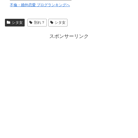
不倫・婚外恋愛 ブログランキングへ
シタ女
別れ？
シタ女
スポンサーリンク