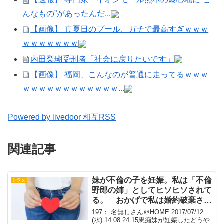
んなもの”があったんだ...
【画像】 真夏日のプール、ガチで最高すぎｗｗｗ
ｗｗｗｗｗｗｗ
内田梨瑚受刑者「社会に戻りたいです」
【画像】 福岡、こんなのが普通に走ってるｗｗｗ
ｗｗｗｗｗｗｗｗｗｗｗｗ...
Powered by livedoor 相互RSS
関連記事
妹が不倫の子を妊娠。私は「不倫
シタ女
野郎の姉」としてヒソヒソされて
る。 おかげで私は婚約破棄され
そう
197： 名無しさん＠HOME 2017/07/12
(水) 14:08:24.15愚痴妹が妊娠したどうや