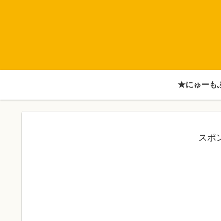
★にゅーも
スポ