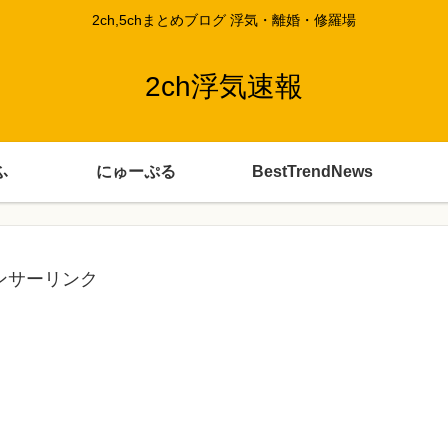
2ch,5chまとめブログ 浮気・離婚・修羅場
2ch浮気速報
ふ
にゅーぷる
BestTrendNews
ンサーリンク