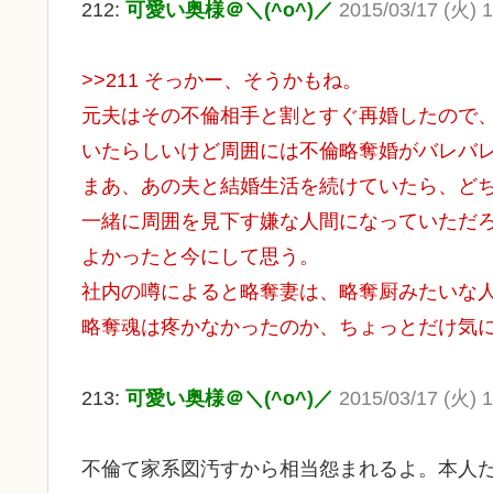
212:
可愛い奥様＠＼(^o^)／
2015/03/17 (火) 1
>>211 そっかー、そうかもね。
元夫はその不倫相手と割とすぐ再婚したので
いたらしいけど周囲には不倫略奪婚がバレバ
まあ、あの夫と結婚生活を続けていたら、ど
一緒に周囲を見下す嫌な人間になっていただ
よかったと今にして思う。
社内の噂によると略奪妻は、略奪厨みたいな
略奪魂は疼かなかったのか、ちょっとだけ気
213:
可愛い奥様＠＼(^o^)／
2015/03/17 (火) 
不倫て家系図汚すから相当怨まれるよ。本人