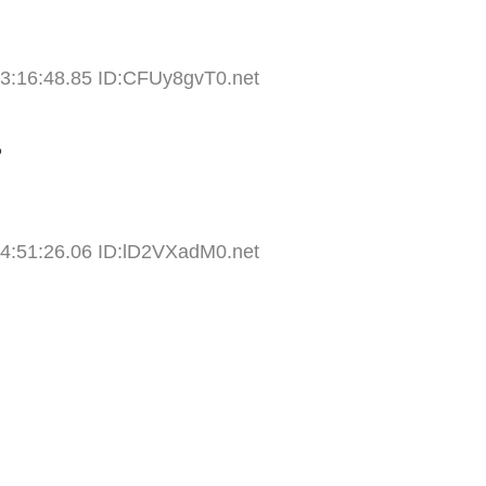
13:16:48.85 ID:CFUy8gvT0.net
ら
14:51:26.06 ID:lD2VXadM0.net