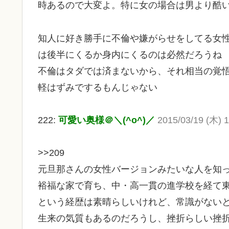
時あるので大変よ。特に女の場合は男より酷
知人に好き勝手に不倫や嫌がらせをしてる女
は後半にくるか身内にくるのは必然だろうね
不倫はタダでは済まないから、それ相当の覚
軽はずみでするもんじゃない
222:
可愛い奥様＠＼(^o^)／
2015/03/19 (木) 1
>>209
元旦那さんの女性バージョンみたいな人を知
裕福な家で育ち、中・高一貫の進学校を経て
という経歴は素晴らしいけれど、常識がない
生来の気質もあるのだろうし、挫折らしい挫