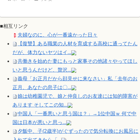
■相互リンク
夫婦なのに、心が一番遠かった日々
【復讐】ある職業の人材を育成する高校に通ってたん
だが、体力ないヤツはイ...
共働きを始めた妻にもっと家事その他諸々やってほし
いと思うんだけど、贅沢...
義母「お正月だから顔見せに来なさい」私「去年のお
正月、あなたの息子は〇...
娘は幼稚園児で、娘と仲良しのお友達には知的障害が
あります そしてこの知...
中国人「一番悪いと思う国は？」→1位中国ｗ 何で中
国は日本が悪いと思っ...
夕飯中、子(2歳半)がぐずったので気分転換にお風呂に
入れて出てきたら「...