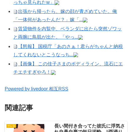
っちゃ見られたw」
出張から帰ったら、嫁の顔が青ざめていた。俺
「一体何があったんだ？」嫁「...
賃貸物件を内覧中、ベランダに出たら突然ゾワッ
と両腕に鳥肌が出た。「やっ...
【怒報】 国税庁「あのさぁ！君らがちゃんと納税
してくれないとこうなっち...
【画像】 この佳子さまのボディライン、流石にエ
チエチすぎやろ！
Powered by livedoor 相互RSS
関連記事
長い間付き合ってた彼氏に浮気さ
サレ女
れ自暴自棄で毎日泥酔、ｼ酉浸り