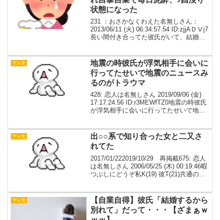
状態になった
231 ：おさかなくわえた名無しさん：
2013/06/11 (火) 06:34:57.54 ID:zjjAＤⅤj7
長い間付き合ってた彼氏がいて、結婚話
も出ていたのに浮気され 自暴自棄で毎日
泥酔、ｼ酉浸り状態になった。 ある日、ｼ
酉の勢いに任...
地震の時彼氏が浮気相手に会いに
サレ女
行ってたせいで地震のニュースみ
るのがトラウマ
428: 恋人は名無しさん 2019/09/06 (金)
17:17:24.56 ID:r3MEWfTZ0地震の時彼氏
が浮気相手に会いに行ってたせいで地震
のニュースとか話題みると色々しんどく
てこんなトラウマもあるんだなってまた1
つ学んで大人...
出○○系で知り合った女と二又さ
サレ女
れてた
2017/01/222019/10/29 再掲載675: 恋人
は名無しさん 2006/05/25 (木) 00:19:46暇
つぶしにどうぞ私K(19) 彼T(21)共通の友
人N(21♂) 浮気相手Y(25♀)当時私は進学の
ため地元を離れ高校...
【自業自得】彼氏「結婚するから
サレ女
別れて」だって・・・【ざまぁｗ
ｗｗ】