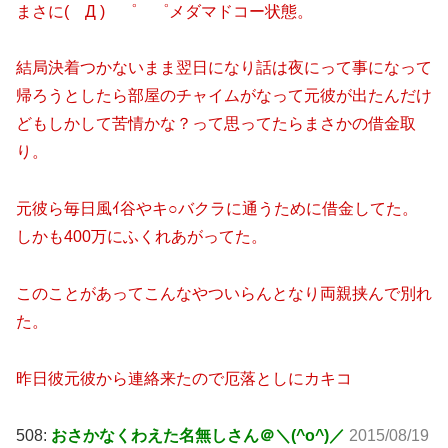
まさに( Д ) ゜ ゜メダマドコー状態。
結局決着つかないまま翌日になり話は夜にって事になって
帰ろうとしたら部屋のチャイムがなって元彼が出たんだけ
どもしかして苦情かな？って思ってたらまさかの借金取
り。
元彼ら毎日風ｲ谷やキ○バクラに通うために借金してた。
しかも400万にふくれあがってた。
このことがあってこんなやついらんとなり両親挟んで別れ
た。
昨日彼元彼から連絡来たので厄落としにカキコ
508:
おさかなくわえた名無しさん＠＼(^o^)／
2015/08/19