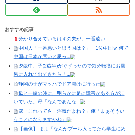
おすすめ記事
分かり合えているはずの夫が、一番遠い
中国人「一番悪いと思う国は？」→1位中国ｗ 何で
中国は日本が悪いと思っ...
夕飯中、子(2歳半)がぐずったので気分転換にお風
呂に入れて出てきたら「...
静岡の子がマッハでドア開けに行った
母と一緒の時に、明らかに足に障害がある方が歩
いていた。母「なんであんな...
嫁「これってさ、浮気だよね？」俺「まぁそうい
うことになりますかね」
【画像】 まま「なんかプール入ってたら学生にめ