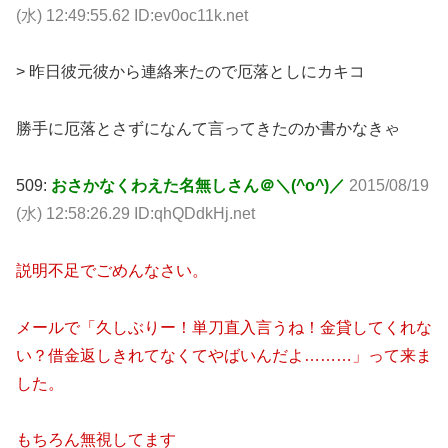
(水) 12:49:55.62 ID:ev0oc11k.net
> 昨日彼元彼から連絡来たので厄落としにカキコ
勝手に厄落とさずになんて言ってきたのか書かなきゃ
509:
おさかなくわえた名無しさん＠＼(^o^)／
2015/08/19
(水) 12:58:26.29 ID:qhQDdkHj.net
説明不足でごめんなさい。
メールで「久しぶりー！単刀直入言うね！金貸してくれな
い？借金返しきれてなくてやばいんだよ………」って来ま
した。
もちろん無視してます