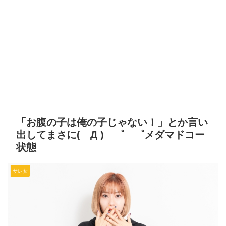
「お腹の子は俺の子じゃない！」とか言い
出してまさに( Д ) ゜ ゜メダマドコー
状態
サレ女