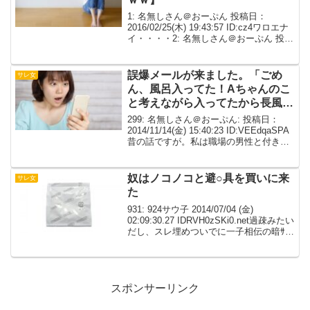
1: 名無しさん＠おーぷん 投稿日：
2016/02/25(木) 19:43:57 ID:cz4ワロエナ
イ・・・・2: 名無しさん＠おーぷん 投稿
日：2016/02/25(木) 19:44:18 ID:cz4「お
前なんか本気で付き合うかよｗｗ...
誤爆メールが来ました。「ごめ
サレ女
ん、風呂入ってた！Aちゃんのこ
と考えながら入ってたから長風呂
になった（汗の絵文字）」
299: 名無しさん＠おーぷん: 投稿日：
2014/11/14(金) 15:40:23 ID:VEEdqaSPA
昔の話ですが。私は職場の男性と付き合
い結婚することになりました。ただ、結
婚当初から彼の田舎に帰り、彼の実家に
敷地内同居することが...
奴はノコノコと避○具を買いに来
サレ女
た
931: 924サウ子 2014/07/04 (金)
02:09:30.27 IDRVH0zSKi0.net過疎みたい
だし、スレ埋めついでに一子相伝の暗ｻﾂ
拳なプチプチ修羅場を吐き出し。私子＝
23歳。フルタイムに近いパート。地味。
彼男＝28...
スポンサーリンク