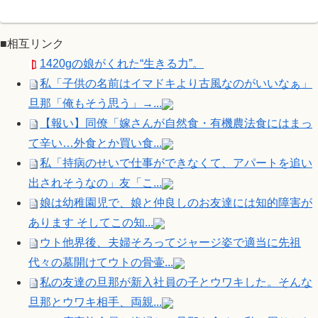
■相互リンク
1420gの娘がくれた“生きる力”。
私「子供の名前はイマドキより古風なのがいいなぁ」
旦那「俺もそう思う」→...
【報い】同僚「嫁さんが自然食・有機農法食にはまっ
て辛い…外食とか買い食...
私「持病のせいで仕事ができなくて、アパートを追い
出されそうなの」友「こ...
娘は幼稚園児で、娘と仲良しのお友達には知的障害が
あります そしてこの知...
ウト他界後、夫婦そろってジャージ姿で適当に先祖
代々の墓開けてウトの骨壷...
私の友達の旦那が新入社員の子とウワキした。そんな
旦那とウワキ相手、両親...