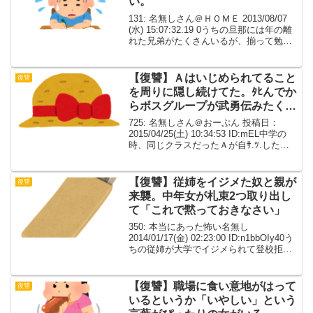
い。
131: 名無しさん＠ＨＯＭＥ 2013/08/07
(水) 15:07:32.19 0うちの旦那には年の離
れた兄弟がたくさんいるが、揃って勉強
嫌い。コウトが受験生だったとき、どう
がんばっても公立にも入れないが私立に
入れるだけの金はない（あ...
【復讐】Ａはいじめられてること
復讐
を周りに隠し続けてた。ﾀﾋんでか
らボスグループが武勇伝みたく暴
露して発覚した
725: 名無しさん＠おーぷん 投稿日：
2015/04/25(土) 10:34:53 ID:mEL中学の
時、同じクラスだったＡが自ｻ.ﾂ.した。
陰湿ないじめを受けててそれが絶対原因
だったけど、遺書もなく受験ストレスで
片付けられた。担任は少し...
【復讐】従姉をイジメた奴と親が
復讐
来襲。中年女が札束2つ取り出し
て「これで黙っておきなさい」
350: 本当にあった怖い名無し
2014/01/17(金) 02:23:00 ID:n1bbOIy40う
ちの従姉が大学でイジメられて登校拒否
になった頃の話お前の方が家近いから従
姉のこと気にかけてやってくれと親父に
頼まれた 高卒就職を快く思...
【復讐】職場に食い意地がはって
復讐
いるというか「いやしい」という