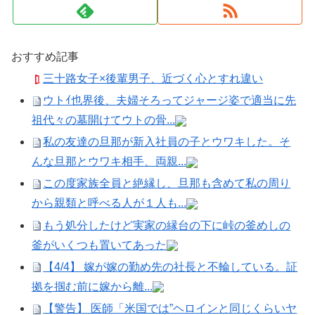
おすすめ記事
三十路女子×後輩男子、近づく心とすれ違い
ウトｲ也界後、夫婦そろってジャージ姿で適当に先
祖代々の墓開けてウトの骨...
私の友達の旦那が新入社員の子とウワキした。そ
んな旦那とウワキ相手、両親...
この度家族全員と絶縁し、旦那も含めて私の周り
から親類と呼べる人が１人も...
もう処分したけど実家の縁台の下に峠の釜めしの
釜がいくつも置いてあった
【4/4】 嫁が嫁の勤め先の社長と不輪している。証
拠を掴む前に嫁から離...
【警告】 医師「米国では”ヘロインと同じくらいヤ