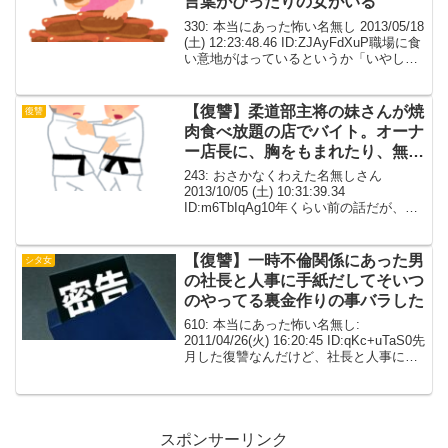
言葉がぴったりの女がいる
330: 本当にあった怖い名無し 2013/05/18
(土) 12:23:48.46 ID:ZJAyFdXuP職場に食
い意地がはっているというか「いやし
い」という言葉がぴったりの女がいる。
うちの会社は近くに飲食店等がなく、飲
食可能な会議室...
【復讐】柔道部主将の妹さんが焼
復讐
肉食べ放題の店でバイト。オーナ
ー店長に、胸をもまれたり、無理
矢理ｷ.ｽ.されそうになったらし
243: おさかなくわえた名無しさん
い。
2013/10/05 (土) 10:31:39.34
ID:m6TbIqAg10年くらい前の話だが、当
時、柔道部に在籍していた。ある日、主
将がメッチャ怒ってる。「あいつ、ぶっ
ｺ.ﾛ.す」とかつぶやいてい...
【復讐】一時不倫関係にあった男
シタ女
の社長と人事に手紙だしてそいつ
のやってる裏金作りの事バラした
610: 本当にあった怖い名無し:
2011/04/26(火) 16:20:45 ID:qKc+uTaS0先
月した復讐なんだけど、社長と人事に手
紙だしてそいつのやってる裏金作りの事
バラした。 私はお客なんだけど、一時不
倫関係にあった。だから...
スポンサーリンク