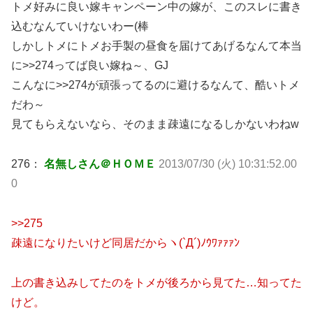
トメ好みに良い嫁キャンペーン中の嫁が、このスレに書き
込むなんていけないわー(棒
しかしトメにトメお手製の昼食を届けてあげるなんて本当
に>>274ってば良い嫁ね～、GJ
こんなに>>274が頑張ってるのに避けるなんて、酷いトメ
だわ～
見てもらえないなら、そのまま疎遠になるしかないわねw
276：
名無しさん＠ＨＯＭＥ
2013/07/30 (火) 10:31:52.00
0
>>275
疎遠になりたいけど同居だからヽ(`Д´)ﾉｳﾜｧｧｧﾝ
上の書き込みしてたのをトメが後ろから見てた…知ってた
けど。