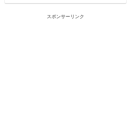
から仕返ししてやった。旦那は着いた次
の夜旦那友達の**ちゃん...
スポンサーリンク