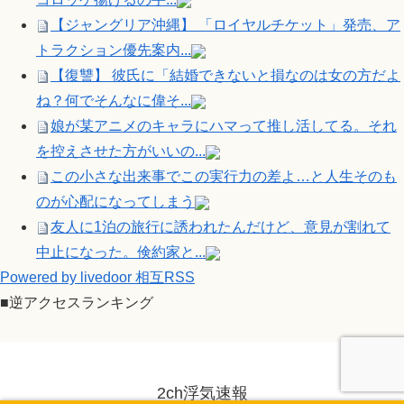
【ジャングリア沖縄】 「ロイヤルチケット」発売、ア
トラクション優先案内...
【復讐】 彼氏に「結婚できないと損なのは女の方だよ
ね？何でそんなに偉そ...
娘が某アニメのキャラにハマって推し活してる。それ
を控えさせた方がいいの...
この小さな出来事でこの実行力の差よ…と人生そのも
のが心配になってしまう
友人に1泊の旅行に誘われたんだけど、意見が割れて
中止になった。倹約家と...
Powered by livedoor 相互RSS
■逆アクセスランキング
2ch浮気速報