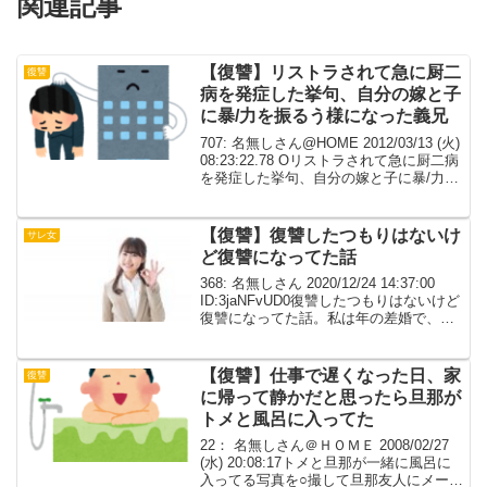
関連記事
【復讐】リストラされて急に厨二
復讐
病を発症した挙句、自分の嫁と子
に暴/力を振るう様になった義兄
707: 名無しさん@HOME 2012/03/13 (火)
08:23:22.78 Oリストラされて急に厨二病
を発症した挙句、自分の嫁と子に暴/力を
振るう様になった義兄。更には超良ウト
メにまで暴/力を振るい、私に金の無心を
し断ったらナグら...
【復讐】復讐したつもりはないけ
サレ女
ど復讐になってた話
368: 名無しさん 2020/12/24 14:37:00
ID:3jaNFvUD0復讐したつもりはないけど
復讐になってた話。私は年の差婚で、結
婚当時は私（２４）夫（３６）だった。
年の差婚を親に反対されなかった理由と
しては、・夫はﾀ.ﾊﾞ...
【復讐】仕事で遅くなった日、家
復讐
に帰って静かだと思ったら旦那が
トメと風呂に入ってた
22： 名無しさん＠ＨＯＭＥ 2008/02/27
(水) 20:08:17トメと旦那が一緒に風呂に
入ってる写真を○撮して旦那友人にメール