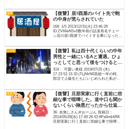
でばらまいてやった。もういいや。もう
少しで旦那に「元」がつくようになる
し。現在、荷物持って実家へ避難中...
【復讐】居ｼ酉屋のバイト先で鞄
復讐
の中身が荒らされていた
168: 1/5 2013/12/31(火) 23:46:28
ID:ZV66eNSv0数年前の話某有名チェー
ン店の居ｼ酉屋でバイトする事になった店
長は優しそうというか気が弱そうな人だ
ったけど普通の人で、従業員も明るい人
が多くてバイト入った...
【復讐】私は四十代くらいの中年
シタ女
男性と一緒にいるAと遭遇。ひょ
っとしてと思って後をつけると、
案の定二人はホテル街へ
319： 可愛い奥様 2019/07/25 (木)
17:23:52.15 ID:jTLjNIrN0高校一年の時、
部活で上級生たちにいじめられた私が中
学三年の時、県大会で入賞したのが生意
気で気に入らなかったらしい部活の顧問
や担任に相談したけ...
【復讐】旦那実家に行く直前に些
復讐
細な事で喧嘩した。道中口も聞か
ないくらい険悪だったから仕返し
してやった。
36: 名無しさん＠おーぷん 投稿日：
2014/05/28(水) 17:40:26 ID:8Pa0mk6RK
旦那実家に行く直前に些細な事で喧嘩し
た。道中口も聞かないくらい険悪だった