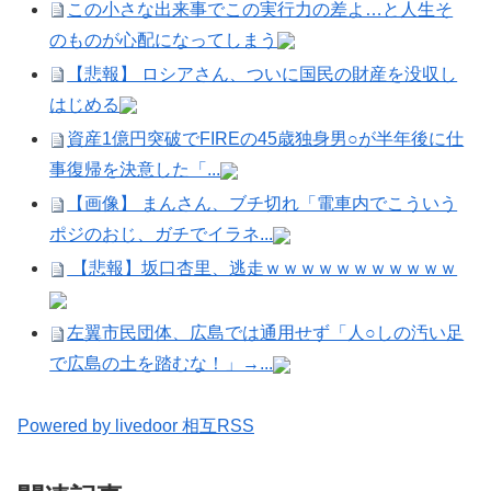
この小さな出来事でこの実行力の差よ…と人生そ
のものが心配になってしまう
【悲報】 ロシアさん、ついに国民の財産を没収し
はじめる
資産1億円突破でFIREの45歳独身男○が半年後に仕
事復帰を決意した「...
【画像】 まんさん、ブチ切れ「電車内でこういう
ポジのおじ、ガチでイラネ...
【悲報】坂口杏里、逃走ｗｗｗｗｗｗｗｗｗｗｗ
左翼市民団体、広島では通用せず「人○しの汚い足
で広島の土を踏むな！」→...
Powered by livedoor 相互RSS