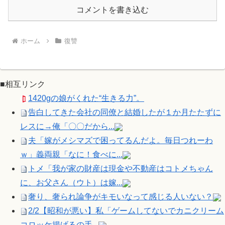
コメントを書き込む
ホーム
復讐
■相互リンク
1420gの娘がくれた“生きる力”。
告白してきた会社の同僚と結婚したが１か月たたずに
レスに→俺「〇〇だから...
夫「嫁がメシマズで困ってるんだよ。毎日つれーわ
ｗ」義両親「なに！食べに...
トメ「我が家の財産は現金や不動産はコトメちゃん
に、お父さん（ウト）は嫁...
奢り、奢られ論争がキモいなって感じる人いない？
2/2【昭和が悪い】私「ゲームしてないでカニクリーム
コロッケ揚げるの手...