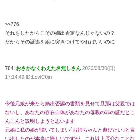
>>776
それをしたからこその嫡出否定なんじゃないの？
だからその証拠を娘に突きつけてやればいいのに
784:
おさかなくわえた名無しさん
2020/08/30(日)
17:14:49 ID:LovfC0in
今後元娘が来たら嫡出否認の書類を見せて旦那は父親では
ないし、あなたの存在自体があなたの母親の罪の証だとこ
んこんと説明しようと思います
元娘に私の娘が懐いてしまい｢お姉ちゃんと遊びたい｣と言
い出したのが本当に悔しいですが、これ以上厄介なことな