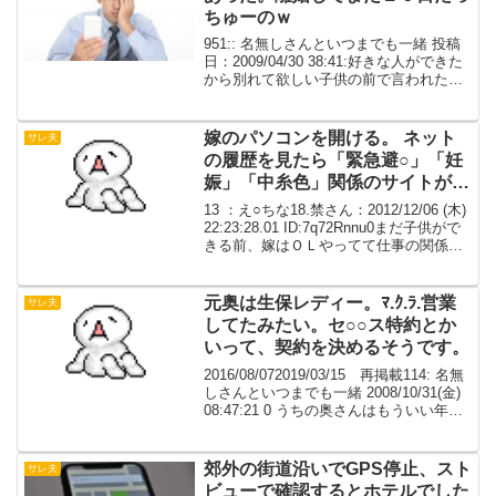
ちゅーのｗ
951:: 名無しさんといつまでも一緒 投稿
日：2009/04/30 38:41:好きな人ができた
から別れて欲しい子供の前で言われた
俺。 子供は血の繋がりのない子供を育て
るのは間男がかわいそうだから置いてい
く、慰謝料はいらないから別れて下さ...
嫁のパソコンを開ける。 ネット
サレ夫
の履歴を見たら「緊急避○」「妊
娠」「中糸色」関係のサイトが
わんさか出てきた。
13 ：え○ちな18.禁さん：2012/12/06 (木)
22:23:28.01 ID:7q72Rnnu0まだ子供がで
きる前、嫁はＯＬやってて仕事の関係で
飲む機会も多かった。その日は金曜日で
お互い飲み会。１２時過ぎにタクシーで
帰ってくると...
元奥は生保レディー。ﾏ.ｸ.ﾗ.営業
サレ夫
してたみたい。セ○○ス特約とか
いって、契約を決めるそうです。
2016/08/072019/03/15 再掲載114: 名無
しさんといつまでも一緒 2008/10/31(金)
08:47:21 0 うちの奥さんはもういい年で
すが××(地名)の第●●命にいますが、昔は
不貞など するはずも無い感じだったの...
郊外の街道沿いでGPS停止、スト
サレ夫
ビューで確認するとホテルでした