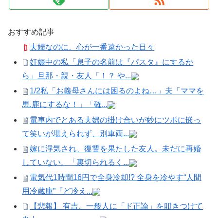
おすすめ記事
夫婦なのに、心が一番遠かった日々
妊娠中の私「息子の名前は『パスタ』にするか
ら」旦那・親・友人「！？ や...
1/2私「お義母さんには困るのよね…」夫「ママを
馬.鹿にするな！」「確...
電車内でとある夫婦の掛け合いが妙にツボに嵌っ
て笑いが堪えられず、別車両...
嫁に浮気され、復讐を果たした友人。未だに再婚
していない。「裏切られるく...
電気代1時間16円で全身冷却!? 全身を冷やす“人間
用冷蔵庫”『ど冷え...
【悲報】 有吉、一般人に「ド正論」を叩きつけて