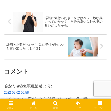
浮気に気付いたきっかけはベット妙な臭
いってのかな？ 自分の臭い以外の男の
臭いがしたから。
計画的小梨だったが、急に子供が欲しい
と言い出した【１／３】
コメント
名無し＠2ch浮気速報
より:
2022-03-02 09:58
亡くなった元嫁が元凶には違いないが、娘に罪は
ないから可哀想だなあ。
メニュー
ホーム
検索
トップ
サイドバー