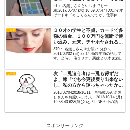
91： 名無しさんといつまでも一
緒:2017/06/07 (水) 10:59:07.47 ID:0.netす
げードキドキしてるんですが、仕事休み
で近所の歯医者に行くって言ってた妻が
高速道路上にいます。スマホのGPSで追
跡してます。かなり怪し...
２０才の学生と不貞。カードで多
サレ夫
額の借金、１００万円を無断で使
い込み、元来、チヤホヤされるの
が好きな、派手好きな性格。
870： 名無しさん＠お腹いっぱい。:
2011/03/02 (日) 22:14:45数年前の話しで
す。当時、 俺３０才、悪嫁２８才 結婚後
３年で離婚。付き合い出しが、悪嫁の二
又からスタート。子供っぽいというか、
ややメンヘラ気味だったが、結...
友「二兎追う者は一兎も得ずだ
サレ夫
よ」嫁「でも今更後戻り出来ない
し、私の方から誘っちゃったか
ら」
2016/02/042018/10/11 再掲載369: 名無
しさん＠お腹いっぱい。 2013/10/14 (月)
19:58:43.62友達(女)とのLINEの中の話。
友「二兎追う者は一兎も得ずだよ」 嫁
「でも今更後戻り出来ないし、私の...
スポンサーリンク