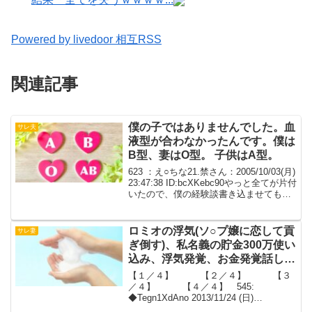
Powered by livedoor 相互RSS
関連記事
僕の子ではありませんでした。血
サレ夫
液型が合わなかったんです。僕は
B型、妻はO型。 子供はA型。
623 ：え○ちな21.禁さん：2005/10/03(月)
23:47:38 ID:bcXKebc90やっと全てが片付
いたので、僕の経験談書き込ませてもら
います。工口描写は無いです、僕見てい
ませんから。僕は3○歳、勤務医をしてい
ます。オペ大...
ロミオの浮気(ソ○プ嬢に恋して貢
サレ妻
ぎ倒す)、私名義の貯金300万使い
込み、浮気発覚、お金発覚話し合
いのときのＤⅤ(頬骨骨折、首絞
【１／４】 【２／４】 【３
められる、全身打撲)【１／４】
／４】 【４／４】 545:
◆Tegn1XdAno 2013/11/24 (日)
09:29:20.38 i空気読まずにロミオメール