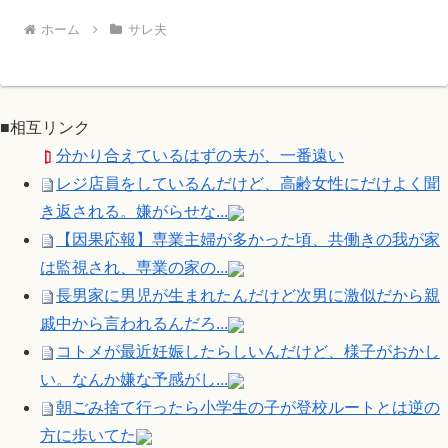
ホーム
サレ夫
■相互リンク
分かり合えているはずの夫が、一番遠い
レジ店員をしているんだけど、高齢女性にだけよく聞
き返される。嫌がらせな...
【因果応報】専業主婦が多かった頃、共働きの我が家
は監視され、専業の家の...
長男家に男児が生まれたんだけど次男に激似だから親
戚中から言われるんだろ...
コトメが最近妊娠したらしいんだけど、様子がおかし
い。なんか嫌な予感がし...
朝ごみ捨て行ったら小学生の子が登校ルートとは逆の
方に歩いてた