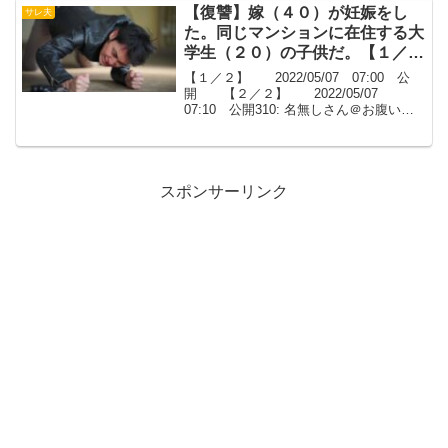
お...
【復讐】嫁（４０）が妊娠をし
サレ夫
た。同じマンションに在住する大
学生（２０）の子供だ。【１／
２】
【１／２】 2022/05/07 07:00 公
開 【２／２】 2022/05/07
07:10 公開310: 名無しさん＠お腹いっ
ぱい。 2020/11/25(水) 20:09:54
ID:mMABIGRud嫁（４０）が妊娠をし
た、...
スポンサーリンク