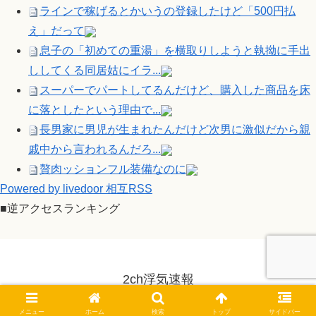
ラインで稼げるとかいうの登録したけど「500円払
え」だって
息子の「初めての重湯」を横取りしようと執拗に手出
ししてくる同居姑にイラ...
スーパーでパートしてるんだけど、購入した商品を床
に落としたという理由で...
長男家に男児が生まれたんだけど次男に激似だから親
戚中から言われるんだろ...
贅肉ッションフル装備なのに
Powered by livedoor 相互RSS
■逆アクセスランキング
2ch浮気速報
© 2014-2026 2ch浮気速報.
メニュー
ホーム
検索
トップ
サイドバー