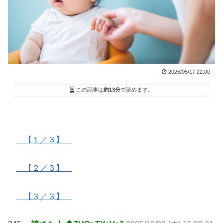
2026/05/17 22:00
この記事は
約13分
で読めます。
【１／３】
【２／３】
【３／３】