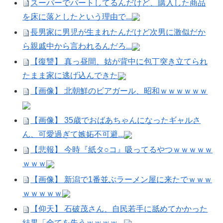
スーパーでパートしてるんだけど、購入した商品
を床に落としたという理由で...
長男家に男児が生まれたんだけど次男に激似だか
ら親戚中から言われるんだろ...
【復讐】 真っ昼間、姑が背中に包丁突き立てられ
たまま家に逃げ込んできた
【画像】 北朝鮮のビアガール、昭和ｗｗｗｗｗｗ
【画像】 35歳でおばあちゃんになったギャルさ
ん、可愛過ぎて嫉妬不可避...
【悲報】 今時『紙タ○コ』吸ってるやつｗｗｗｗｗ
ｗｗｗ
【画像】 新潟で1番並ぶラーメン屋に来たでｗｗｗ
ｗｗｗｗｗ
【仰天】 石破茂さん、自民若手に舐めてかかった
結果「全てを失うｗｗｗｗ...