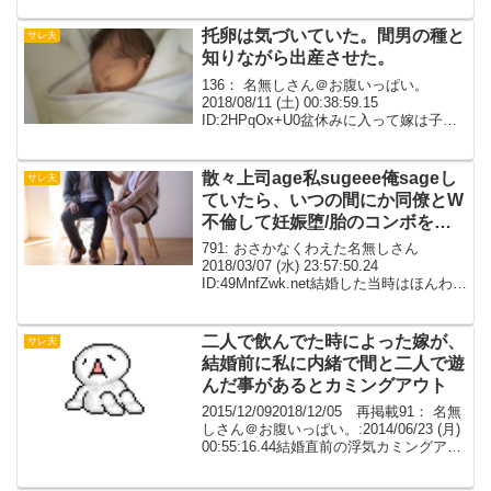
晒しますww長い上に気持ち悪いです。誤
字も原文のままです。ガラケー...
托卵は気づいていた。間男の種と
サレ夫
知りながら出産させた。
136： 名無しさん＠お腹いっぱい。
2018/08/11 (土) 00:38:59.15
ID:2HPqOx+U0盆休みに入って嫁は子を
連れて16日まで嫁実家へ行った。不倫の
証拠は興信所を使って入手済み、内容証
明を月曜に嫁実家、間家へ送付...
散々上司age私sugeee俺sageし
サレ夫
ていたら、いつの間にか同僚とW
不倫して妊娠堕/胎のコンボをキ
メて修羅場に
791: おさかなくわえた名無しさん
2018/03/07 (水) 23:57:50.24
ID:49MnfZwk.net結婚した当時はほんわか
してる感じで家庭的だったのに 出産後に
転属した部署に影響されて石北会計化し
た嫁 家庭も家族も省み...
二人で飲んでた時によった嫁が、
サレ夫
結婚前に私に内緒で間と二人で遊
んだ事があるとカミングアウト
2015/12/092018/12/05 再掲載91： 名無
しさん＠お腹いっぱい。:2014/06/23 (月)
00:55:16.44結婚直前の浮気カミングアウ
トでモヤモヤしてるんですが、相談はこ
こでいいでしょうか？92： 名無しさん＠