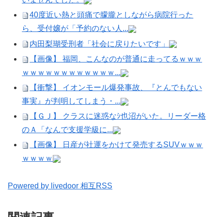
40度近い熱と頭痛で朦朧としながら病院行った
ら、受付嬢が「予約のない人...
内田梨瑚受刑者「社会に戻りたいです」
【画像】 福岡、こんなのが普通に走ってるｗｗｗ
ｗｗｗｗｗｗｗｗｗｗｗｗ...
【衝撃】 イオンモール爆発事故、『とんでもない
事実』が判明してしまう・...
【ＧＪ】 クラスに迷惑なｼ也沼がいた。リーダー格
のＡ「なんで支援学級に...
【画像】 日産が社運をかけて発売するSUVｗｗｗ
ｗｗｗｗ
Powered by livedoor 相互RSS