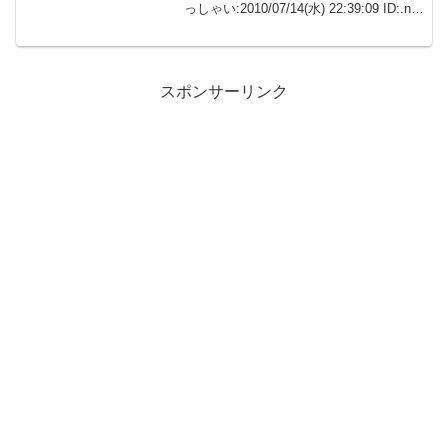
っしゃい:2010/07/14(水) 22:39:09 ID:.net
嫁の浮気で離婚して、嫁と間男にはいろ
んな意味で社会的に制裁を加えたそこ
ま...
スポンサーリンク