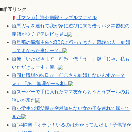
■相互リンク
【マンガ】海外病院トラブルファイル
悪ガキを連れて我が家に遊びに来る借りパク常習犯の
義姉がウチでテレビを見...
旦那の職場主催のBBQに行ってきた。職場の人「結婚
してよかった事はー？...
俺「いただきます」ﾊﾟｸｯ 俺「う…」嫁「じゃ、私も
いただきまーす」俺...
同じ職場の彼氏が「〇〇さん結婚しないんすかー？
ｗ」 「あ、無理かーｗ相...
スーパーで手に入れたママ友からとうとうプールのお
誘いが来た
小学生の頃父親が突然知らない女の子を連れて帰って
きた
1/4隣奥「オラァ！いるのは分かってんだよ！子供預か