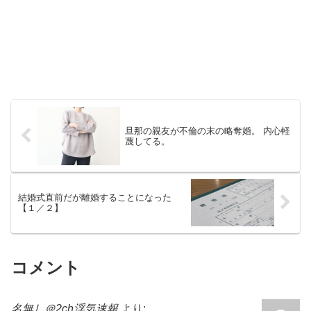
旦那の親友が不倫の末の略奪婚。 内心軽
蔑してる。
結婚式直前だが離婚することになった
【１／２】
コメント
名無し＠2ch浮気速報
より: