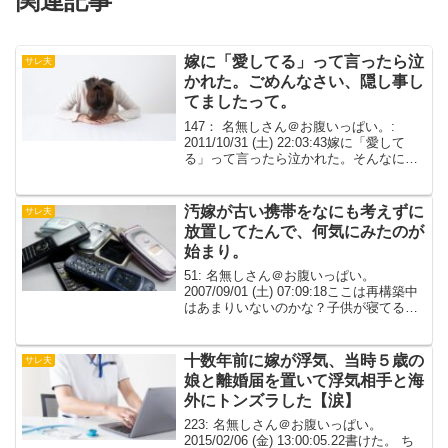
関連記事
嫁に「愛してる」って言ったら泣
サレ夫
かれた。ごめんなさい、隠し事し
てましたって。
147： 名無しさん＠お腹いっぱい。:
2011/10/31 (土) 22:03:43嫁に「愛して
る」って言ったら泣かれた。そんなに嬉
しいのかと思ったら、違った。ごめんな
さい、隠し事してましたって。一瞬で血
の気引いた。浮気？嫁携帯俺に渡して...
汚嫁が古い携帯をなにも考えずに
サレ夫
放置してたんで、何気にみたのが
始まり。
51: 名無しさん＠お腹いっぱい。
2007/09/01 (土) 07:09:18ここは再構築中
はあまりいないのかな？子供が寝てる間
に見てたが。52: 名無しさん＠お腹いっ
ぱい。 2007/09/01 (土) 07:29:18浮気され
てやり...
十数年前に嫁が浮気、当時５歳の
サレ夫
娘と離婚届を置いて浮気相手と海
外にトンズラした【涙】
223: 名無しさん＠お腹いっぱい。
2015/02/06 (金) 13:00:05.22書けた。 ち