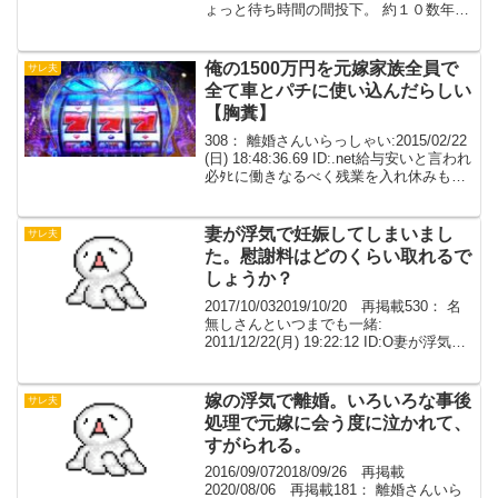
ょっと待ち時間の間投下。 約１０数年に
渡る話。 十数年前に嫁が浮気、当時５歳
の娘と離婚届を置いて浮気相手と逃げ
た。 八方手を尽くした挙句、...
俺の1500万円を元嫁家族全員で
サレ夫
全て車とパチに使い込んだらしい
【胸糞】
308： 離婚さんいらっしゃい:2015/02/22
(日) 18:48:36.69 ID:.net給与安いと言われ
必ﾀﾋに働きなるべく残業を入れ休みも働
いた方がいいと言われ働いたら貴方は仕
事ばかりだったから私は浮気する羽目に
なった全てあな...
妻が浮気で妊娠してしまいまし
サレ夫
た。慰謝料はどのくらい取れるで
しょうか？
2017/10/032019/10/20 再掲載530： 名
無しさんといつまでも一緒:
2011/12/22(月) 19:22:12 ID:O妻が浮気で
妊娠してしまいました。来年１月半ばに
は産まれます。慰謝料はどのくらい取れ
るでしょうか？5...
嫁の浮気で離婚。いろいろな事後
サレ夫
処理で元嫁に会う度に泣かれて、
すがられる。
2016/09/072018/09/26 再掲載
2020/08/06 再掲載181： 離婚さんいら