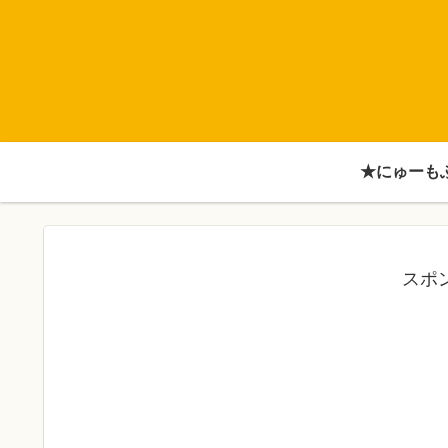
★にゅーも
スポ