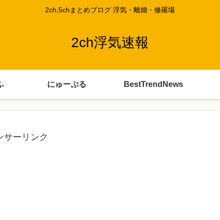
2ch,5chまとめブログ 浮気・離婚・修羅場
2ch浮気速報
ふ
にゅーぷる
BestTrendNews
ンサーリンク