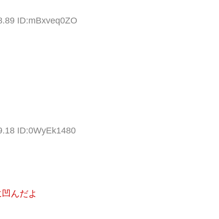
48.89 ID:mBxveq0ZO
29.18 ID:0WyEk1480
に凹んだよ