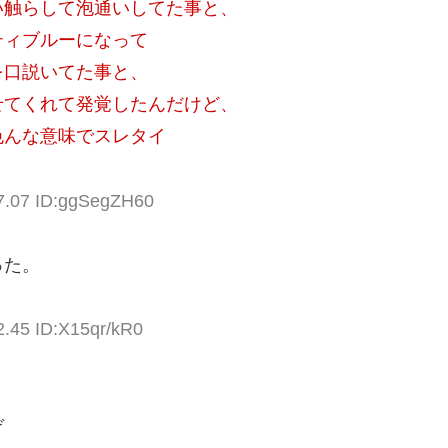
い触らして泡通いしてた事と、
ティブルーになって
を口説いてた事と、
せてくれて発覚したんだけど、
色んな意味でスレタイ
07.07 ID:ggSegZH60
った。
2.45 ID:X15qr/kR0
ぞ