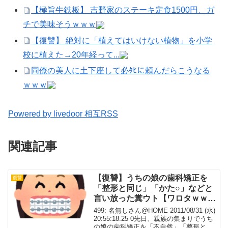
【極旨牛鉄板】 吉野家のステーキ定食1500円、ガ
チで美味そうｗｗｗ
【復讐】 絶対に「植えてはいけない植物」を小学
校に植えた→20年経って...
同僚の美人に土下座して必ﾀﾋに頼んだらこうなる
ｗｗｗ
Powered by livedoor 相互RSS
関連記事
【復讐】うちの娘の歯科矯正を
復讐
「整形と同じ」「かた○」などと
言い放った糞ウト【ワロタｗｗ
ｗ】
499: 名無しさん@HOME 2011/08/31 (水)
20:55:18.25 0先日、親族の集まりでうち
の娘の歯科矯正を「不自然」「整形と同