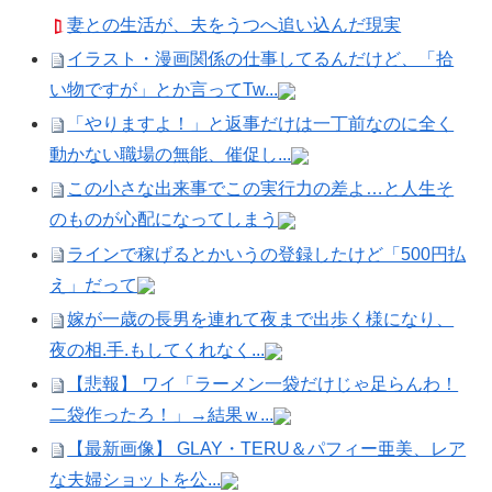
妻との生活が、夫をうつへ追い込んだ現実
イラスト・漫画関係の仕事してるんだけど、「拾
い物ですが」とか言ってTw...
「やりますよ！」と返事だけは一丁前なのに全く
動かない職場の無能、催促し...
この小さな出来事でこの実行力の差よ…と人生そ
のものが心配になってしまう
ラインで稼げるとかいうの登録したけど「500円払
え」だって
嫁が一歳の長男を連れて夜まで出歩く様になり、
夜の相.手.もしてくれなく...
【悲報】 ワイ「ラーメン一袋だけじゃ足らんわ！
二袋作ったろ！」→結果ｗ...
【最新画像】 GLAY・TERU＆パフィー亜美、レア
な夫婦ショットを公...