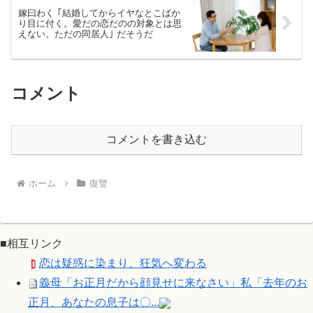
嫁曰わく ｢結婚してからイヤなとこばか
り目に付く。愛だの恋だのの対象とは思
えない。ただの同居人｣ だそうだ
コメント
コメントを書き込む
ホーム
復讐
■相互リンク
恋は疑惑に染まり、狂気へ変わる
義母「お正月だから顔見せに来なさい」私「去年のお
正月、あなたの息子は〇...