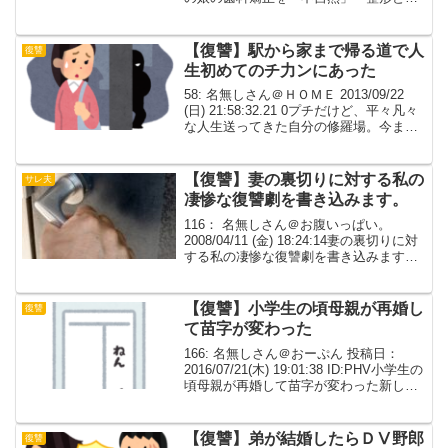
じ」「かた○」などと言い放った糞ウトの
ヅラつかんで庭の池にぶん投げた。 ふじ
こってたから「不...
【復讐】駅から家まで帰る道で人
復讐
生初めてのチ力ンにあった
58: 名無しさん＠ＨＯＭＥ 2013/09/22
(日) 21:58:32.21 0プチだけど、平々凡々
な人生送ってきた自分の修羅場。今まで
電車に乗っててもチ力ンになんか会った
ことない。だけど、仕事でちょっと遅く
なった時、駅から家まで帰る...
【復讐】妻の裏切りに対する私の
サレ夫
凄惨な復讐劇を書き込みます。
116： 名無しさん＠お腹いっぱい。
2008/04/11 (金) 18:24:14妻の裏切りに対
する私の凄惨な復讐劇を書き込みます。
ネタと思われる方はスルーして下さい。
117： 名無しさん＠お腹いっぱい。
2008/04/11 (金) 1...
【復讐】小学生の頃母親が再婚し
復讐
て苗字が変わった
166: 名無しさん＠おーぷん 投稿日：
2016/07/21(木) 19:01:38 ID:PHV小学生の
頃母親が再婚して苗字が変わった新しい
苗字はそれ自体は別段珍しくないけど、
読みが二通りある内の珍しい方例えば本
田さんは大抵ほんださんと読...
【復讐】弟が結婚したらＤⅤ野郎
復讐