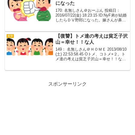
になった
170: 名無しさん＠おーぷん 投稿日：
2016/07/22(金) 18:23:15 ID:NyF弟が結婚
したらＤⅤ野郎になった。嫁さんが鼻血
垂れ流しながら隣の部屋の住人に助けを
求めて、K察沙汰になって発覚した。我
が家一同と、弟嫁家族一同で...
【復讐】トメ達の考えは貧乏子沢
復讐
山＝幸せ！！な人
149： 名無しさん＠ＨＯＭＥ 2013/08/10
(土) 22:53:58.45 Oトメ、コトメ×２。ト
メ達の考えは貧乏子沢山＝幸せ！！な
人。トメ４人、コトメ１は５人、コトメ
２は４人で今妊婦。産めるだけ産むのが
女の幸せだそう。でも面倒は...
スポンサーリンク