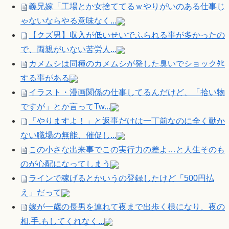
義兄嫁「工場とか女捨ててるｗやりがいのある仕事じ
ゃないならやる意味なく...
【クズ男】収入が低いせいでふられる事が多かったの
で、両親がいない苦労人...
カメムシは同種のカメムシが発した臭いでショックﾀﾋ
する事がある
イラスト・漫画関係の仕事してるんだけど、「拾い物
ですが」とか言ってTw...
「やりますよ！」と返事だけは一丁前なのに全く動か
ない職場の無能、催促し...
この小さな出来事でこの実行力の差よ…と人生そのも
のが心配になってしまう
ラインで稼げるとかいうの登録したけど「500円払
え」だって
嫁が一歳の長男を連れて夜まで出歩く様になり、夜の
相.手.もしてくれなく...