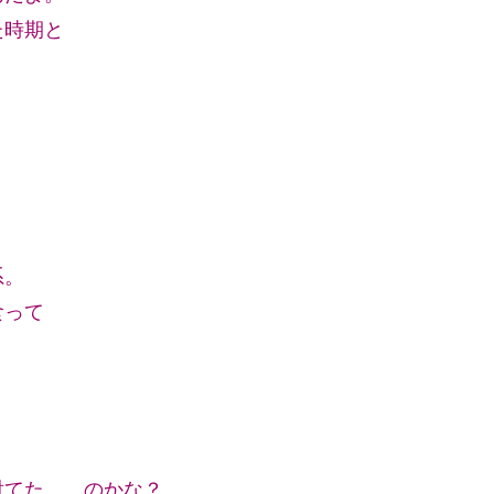
た時期と
。
系。
食って
討てた……のかな？