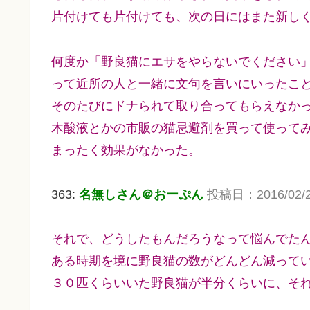
片付けても片付けても、次の日にはまた新し
何度か「野良猫にエサをやらないでください
って近所の人と一緒に文句を言いにいったこ
そのたびにドナられて取り合ってもらえなか
木酸液とかの市販の猫忌避剤を買って使って
まったく効果がなかった。
363:
名無しさん＠おーぷん
投稿日：2016/02/20(
それで、どうしたもんだろうなって悩んでた
ある時期を境に野良猫の数がどんどん減って
３０匹くらいいた野良猫が半分くらいに、そ