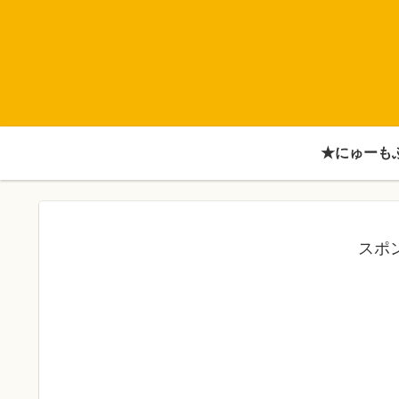
★にゅーも
スポ