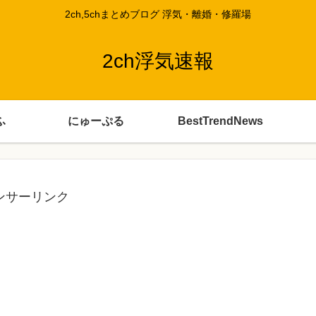
2ch,5chまとめブログ 浮気・離婚・修羅場
2ch浮気速報
ふ
にゅーぷる
BestTrendNews
ンサーリンク