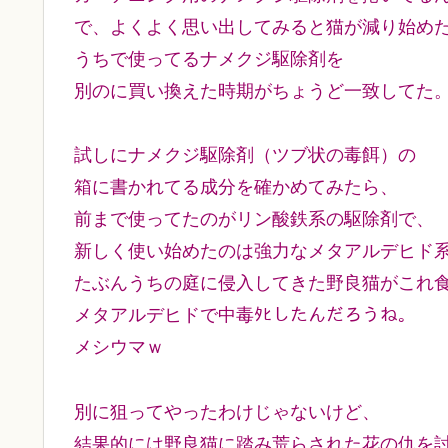
で、よくよく思い出してみると猫が減り始め
うちで使ってるナメクジ駆除剤を
別のに買い換えた時期がちょうど一致してた
試しにナメクジ駆除剤（ツブ状の毒餌）の
箱に書かれてる成分を確かめてみたら、
前まで使ってたのがリン酸鉄系の駆除剤で、
新しく使い始めたのは強力なメタアルデヒド
たぶんうちの庭に侵入してきた野良猫がこれ
メタアルデヒドで中毒ﾀﾋしたんだろうね。
メシウマｗ
別に狙ってやったわけじゃないけど、
結果的には野良猫に踏み荒らされた花の仇を