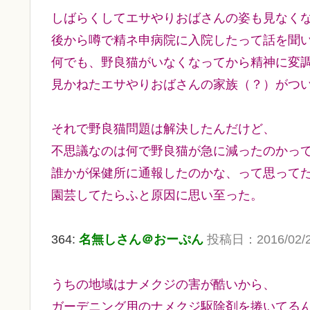
しばらくしてエサやりおばさんの姿も見なく
後から噂で精ネ申病院に入院したって話を聞
何でも、野良猫がいなくなってから精神に変
見かねたエサやりおばさんの家族（？）がつ
それで野良猫問題は解決したんだけど、
不思議なのは何で野良猫が急に減ったのかっ
誰かが保健所に通報したのかな、って思って
園芸してたらふと原因に思い至った。
364:
名無しさん＠おーぷん
投稿日：2016/02/20(
うちの地域はナメクジの害が酷いから、
ガーデニング用のナメクジ駆除剤を捲いてる