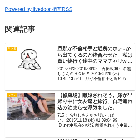
Powered by livedoor 相互RSS
関連記事
旦那が不倫相手と近所のホテ○か
サレ妻
ら出てくるのと鉢合わせた。私は
買い物行く途中のママチャリwith
乳児
2017/04/302019/06/02 再掲載367: 名無
しさん＠ＨＯＭＥ 2013/08/29 (木)
13:48:13.52 I旦那が不倫相手と近所のホ
テ○から出てくるのと鉢合わせた。私は買
い物行く途中のママチャリwith乳児368...
【修羅場】離婚されそう。嫁が里
シタ夫
帰り中に女友達と旅行、自宅連れ
込み泊まらせ浮気をした。
715： 名無しさん＠お腹いっぱ
い。:2015/11/18 (水) 01:09:04.99
ID:.net◆現在の状況 離婚されそう◆最終
的にどうしたいか 離婚したくない◆相談
者の年齢・職業・年収（手取り額） 28