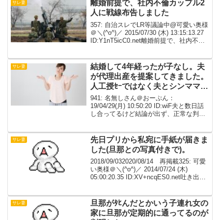
歳、年収350◆嫁の年齢・...
離婚前提で、社内不倫カップル2
サレ妻
人に戦線布告しました
357: 自治スレでLR等議論中@可愛い奥様
＠＼(^o^)／ 2015/07/30 (木) 13:15:13.27
ID:Y1nT5icC0.net離婚前提で、社内不倫
カップル2人に戦線布告しました。二人と
もあっさり認め、慰謝料払いますから...
結婚して4年経ったが子なし。夫
サレ妻
が代理出産を提案してきました。
人工授ｾｰではなく夫とシンママが
直に行為するそうです。
941: 名無しさん＠おーぷん：
19/04/29(月) 10:50:20 ID:wiF夫と数日話
し合ってるけど結論が出ず、正常な判断
ができなくなってます。夫34歳 私29歳
の共働き夫婦結婚して4年経ったが子な
し。検査結果は「双方ともに多少...
先日プリから私宛に手紙が届きま
サレ妻
した(旦那との写真付きで)。
2018/09/032020/08/14 再掲載325: 可愛
い奥様＠＼(^o^)／ 2014/07/24 (木)
05:00:20.35 ID:XV+ncqES0.net吐き出さ
せて下さい。先日プリから私宛に手紙が
届きました(旦那との写真...
旦那がﾀﾋんだとかいう子連れ女の
サレ妻
家に旦那が定期的に通ってるのが