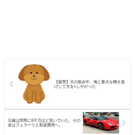
【復讐】犬の散歩中、俺と愛犬を轢き逃
げして犬を○しやがった
元嫁は間男に6千万ほど貢いでいた。その
金はフェラーリと新築費用へ。