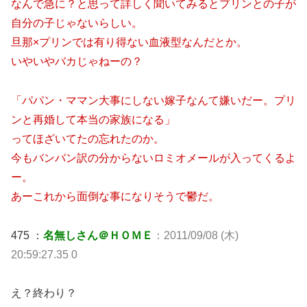
なんで急に？と思って詳しく聞いてみるとプリンとの子が
自分の子じゃないらしい。
旦那×プリンでは有り得ない血液型なんだとか。
いやいやバカじゃねーの？
「パパン・ママン大事にしない嫁子なんて嫌いだー。プリ
ンと再婚して本当の家族になる」
ってほざいてたの忘れたのか。
今もバンバン訳の分からないロミオメールが入ってくるよ
ー。
あーこれから面倒な事になりそうで鬱だ。
475 ：
名無しさん＠ＨＯＭＥ
：2011/09/08 (木)
20:59:27.35 0
え？終わり？