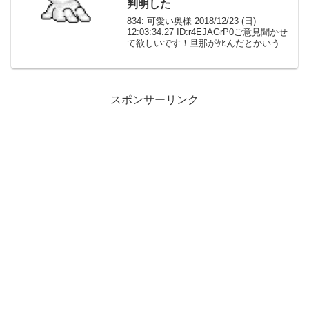
判明した
834: 可愛い奥様 2018/12/23 (日)
12:03:34.27 ID:r4EJAGrP0ご意見聞かせ
て欲しいです！旦那がﾀﾋんだとかいう子
連れ女の家に旦那が定期的に通ってるの
が判明したの問い詰めたら昔の知り会い
で精神的に不安定で...
スポンサーリンク