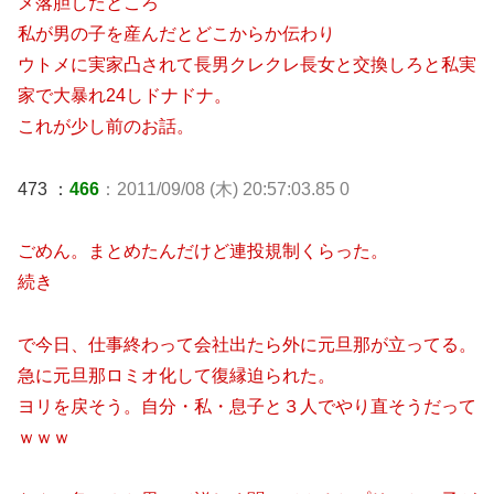
メ落胆したところ
私が男の子を産んだとどこからか伝わり
ウトメに実家凸されて長男クレクレ長女と交換しろと私実
家で大暴れ24しドナドナ。
これが少し前のお話。
473 ：
466
：2011/09/08 (木) 20:57:03.85 0
ごめん。まとめたんだけど連投規制くらった。
続き
で今日、仕事終わって会社出たら外に元旦那が立ってる。
急に元旦那ロミオ化して復縁迫られた。
ヨリを戻そう。自分・私・息子と３人でやり直そうだって
ｗｗｗ