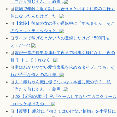
「当たり前じゃん！」義両...
職場で年齢も近く話しも合うＡとはすぐに飲みに行く
仲になったんだけど、た...
【危険】後輩の女の子が運転中に「すみません、そこ
のウェットティッシュと...
ラインで稼げるとかいうの登録したけど「500円払
え」だって
嫁が一歳の長男を連れて夜まで出歩く様になり、夜の
相.手.もしてくれなく...
妻はわかりやすい愛情表現を求めるタイプ。でも、そ
れが苦手な俺との温度差...
夫「赤ちゃん俺に似てないな～本当に俺の子？」私
「当たり前じゃん！」義両...
2/2【昭和が悪い】私「ゲームしてないでカニクリーム
コロッケ揚げるの手...
【復讐】 絶対に「植えてはいけない植物」を小学校に