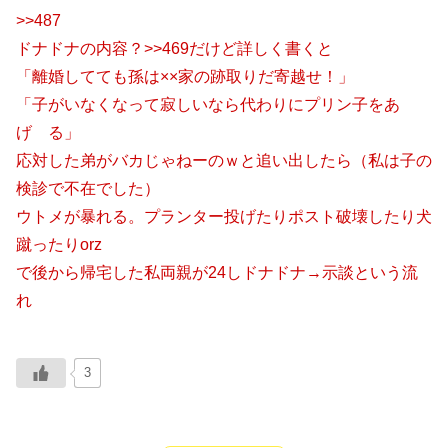
>>487
ドナドナの内容？>>469だけど詳しく書くと
「離婚してても孫は××家の跡取りだ寄越せ！」
「子がいなくなって寂しいなら代わりにプリン子をあ
げ る」
応対した弟がバカじゃねーのｗと追い出したら（私は子の
検診で不在でした）
ウトメが暴れる。プランター投げたりポスト破壊したり犬
蹴ったりorz
で後から帰宅した私両親が24しドナドナ→示談という流
れ
3