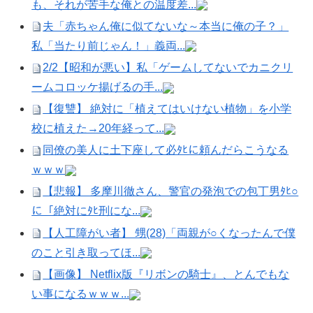
も、それが苦手な俺との温度差...
夫「赤ちゃん俺に似てないな～本当に俺の子？」
私「当たり前じゃん！」義両...
2/2【昭和が悪い】私「ゲームしてないでカニクリ
ームコロッケ揚げるの手...
【復讐】 絶対に「植えてはいけない植物」を小学
校に植えた→20年経って...
同僚の美人に土下座して必ﾀﾋに頼んだらこうなる
ｗｗｗ
【悲報】 多摩川徹さん、警官の発泡での包丁男ﾀﾋ○
に「絶対にﾀﾋ刑にな...
【人工障がい者】 甥(28)「両親が○くなったんで僕
のこと引き取ってほ...
【画像】 Netflix版『リボンの騎士』、とんでもな
い事になるｗｗｗ...