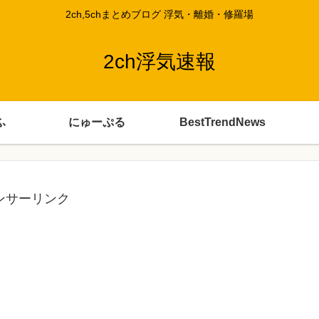
2ch,5chまとめブログ 浮気・離婚・修羅場
2ch浮気速報
ふ
にゅーぷる
BestTrendNews
ンサーリンク