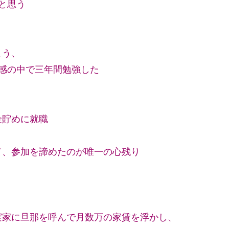
と思う
よう、
感の中で三年間勉強した
金貯めに就職
て、参加を諦めたのが唯一の心残り
実家に旦那を呼んで月数万の家賃を浮かし、