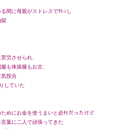
る間に母親がストレスでﾀﾋ○し
地獄
に苦労させられ、
制服も体操服もお古、
意気投合
りしていた
ためにお金を使うまいと必ﾀﾋだったけど
合言葉に二人で頑張ってきた