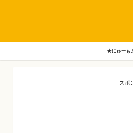
★にゅーも
スポ