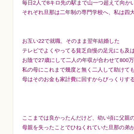
毎日2人で8キロ先の駅まで山一つ超えて向か
それぞれ旦那は二年制の専門学校へ、私は四
お互い22で就職、そのまま翌年結婚した
テレビでよくやってる貧乏自慢の足元にも及
お陰で27歳にして二人の年収が合わせて800
私の母にこれまで幾度と無く二人して助けても
母はそのお金も家計費に回すからびっくりす
ここまでは良かったんだけど、幼い頃に父親
母親を失ったことでひねくれていた旦那の弟