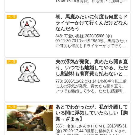
18:05:15.16養育費、私も働いて援助して
あげてるのに前妻と旦那が隠れて連絡取
り合っててむかついたから前妻の実家に
文句の電話...
朝、馬鹿みたいに何度も何度もド
サレ妻
ライヤーかけて行くんだけどなん
なんだろう
848: 可愛い奥様 2020/05/06 (水)
09:11:30.70 ID:orIjSF8A0朝、馬鹿みたい
に何度も何度もドライヤーかけて行くん
だけどなんなんだろう仕事行く時だけ、
一緒に出かける(最近はご時世的に無いが)
デートする、っ...
夫の浮気が発覚。責めたら開き直
サレ妻
り、いつでも離婚してやる、ただ
し慰謝料も養育費も払わないと言
われました。
773: 2005/11/02 (水) 14:14:40半年以上前
に夫の浮気が発覚。責めたら開き直り、
いつでも離婚してやる、ただし慰謝料も
養育費も払わないと言われました。法律
相談に行き、慰謝料の額を計算してもら
いましたが、驚くほど低かったで...
あとでわかったが、私が介護して
サレ妻
いる間に浮気していたらしい【胸
糞→ざまぁ】
536： 名無しさん＠ＨＯＭＥ 2013/05/31
(金) 20:20:17.44 0旦那に精神的ＤⅤされ