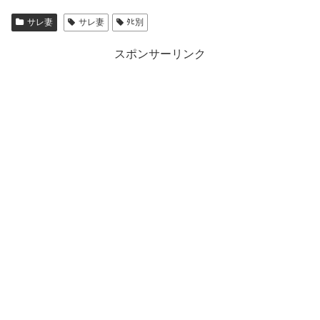
サレ妻
サレ妻
ﾀﾋ別
スポンサーリンク