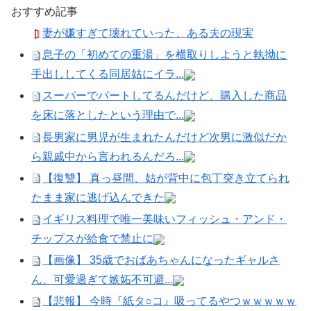
おすすめ記事
妻が嫌すぎて壊れていった、ある夫の現実
息子の「初めての重湯」を横取りしようと執拗に
手出ししてくる同居姑にイラ...
スーパーでパートしてるんだけど、購入した商品
を床に落としたという理由で...
長男家に男児が生まれたんだけど次男に激似だか
ら親戚中から言われるんだろ...
【復讐】 真っ昼間、姑が背中に包丁突き立てられ
たまま家に逃げ込んできた
イギリス料理で唯一美味いフィッシュ・アンド・
チップスが給食で禁止に
【画像】 35歳でおばあちゃんになったギャルさ
ん、可愛過ぎて嫉妬不可避...
【悲報】 今時『紙タ○コ』吸ってるやつｗｗｗｗｗ