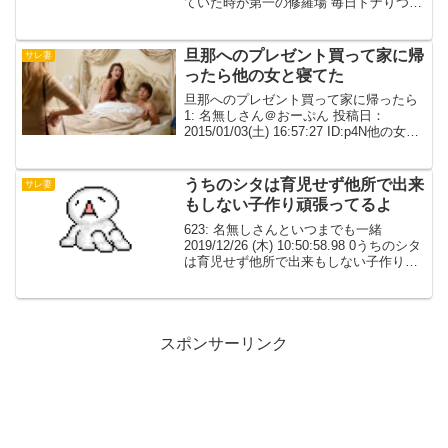
ていた時が第一の修羅場 毎日ドナりつけ
られ、鬱になった私が整理止まって飯も
食べれず 不眠になり、動けなくなっても
ドナり続けられ顔にツ...
旦那へのプレゼント買って家に帰
サレ妻
ったら他の女と寝てた
旦那へのプレゼント買って家に帰ったら
1: 名無しさん＠おーぷん 投稿日：
2015/01/03(土) 16:57:27 ID:p4N他の女と
寝てたちなみに8年前の今日は初めて旦那
とあった日だった2: 名無しさん＠おーぷ
ん 投稿日：2015/0...
うちのシタは育児せず他所で出来
サレ妻
もしない子作り頑張ってるよ
623: 名無しさんといつまでも一緒
2019/12/26 (木) 10:50:58.98 0うちのシタ
は育児せず他所で出来もしない子作り頑
張ってるよちゃんと父親業するのは当た
り前なんだけど、もうそれも当たり前と
思えない次元624: 名無し...
スポンサーリンク