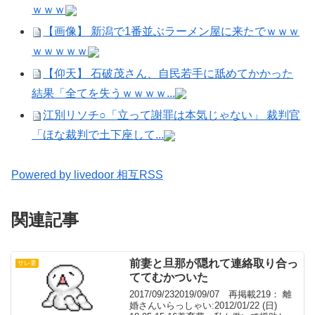
ｗｗｗ
【画像】 新潟で1番並ぶラーメン屋に来たでｗｗｗ
ｗｗｗｗｗ
【仰天】 石破茂さん、自民若手に舐めてかかった
結果「全てを失うｗｗｗｗ...
江別リソチ○「立って謝罪は本気じゃない」 裁判官
「ほな裁判で土下座して...
Powered by livedoor 相互RSS
関連記事
前妻と旦那が隠れて連絡取り合っ
サレ妻
ててむかついた
2017/09/232019/09/07 再掲載219： 離
婚さんいらっしゃい:2012/01/22 (日)