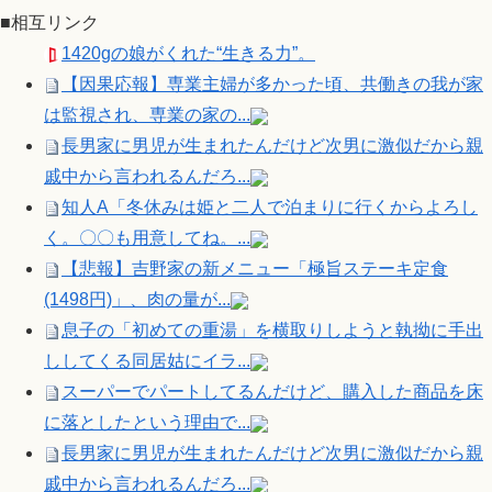
■相互リンク
1420gの娘がくれた“生きる力”。
【因果応報】専業主婦が多かった頃、共働きの我が家
は監視され、専業の家の...
長男家に男児が生まれたんだけど次男に激似だから親
戚中から言われるんだろ...
知人A「冬休みは姫と二人で泊まりに行くからよろし
く。〇〇も用意してね。...
【悲報】吉野家の新メニュー「極旨ステーキ定食
(1498円)」、肉の量が...
息子の「初めての重湯」を横取りしようと執拗に手出
ししてくる同居姑にイラ...
スーパーでパートしてるんだけど、購入した商品を床
に落としたという理由で...
長男家に男児が生まれたんだけど次男に激似だから親
戚中から言われるんだろ...