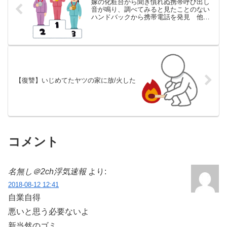
嫁の化粧台から聞き慣れぬ携帯呼び出し
音が鳴り、調べてみると見たことのない
ハンドバックから携帯電話を発見 他、
6/1～6/7 週間TOP10
【復讐】いじめてたヤツの家に放/火した
コメント
名無し＠2ch浮気速報
より:
2018-08-12 12:41
自業自得
悪いと思う必要ないよ
新当然のゴミ