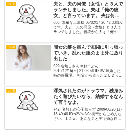
めるだろうと思っていたけど、だんだん
夫と、夫の同僚（女性）と３人で
サレ妻
ひどく...
ランチしました。夫は「俺の彼
女」と言っています。 夫は何を
考えて引き合わせたのでしょう
686: 素敵な旦那様 05/02/17 20:42:33既女
か？
です。夫と、夫の同僚（女性）と３人で
ランチしました。普段から夫は「俺の彼
女」と言っています。夫は何を考えて引
き合わせたのでしょうか？687: 素敵な旦
那様 05/02/17 20...
間女の髪を掴んで玄関に引っ張っ
サレ妻
ていき、乱れた服のまま外に放り
出した
629:名無しさん＠おーぷん
2019/12/15(日) 21:08:56 ID:tWI離婚した
時の修羅場。 祖父から貰った２ＬＤＫの
マンションを新居にすることは旦那（元
は省略）も納得してたはずだった。 築20
年と少し古かったけどオートロッ...
浮気されたのがトラウマ。独身み
サレ妻
たく遊びたいなら、結婚するなん
て言うなよ。
742: 名無しの心子知らず 2009/06/28(日)
13:40:46 ID:s2VhkN0o携帯からごめんな
さい。１２ｗ。あんな男とデキ婚な自分
が悪いのはわかってる。だけど、超気分
屋短気、暴.言.暴.力、自己中わがまま、