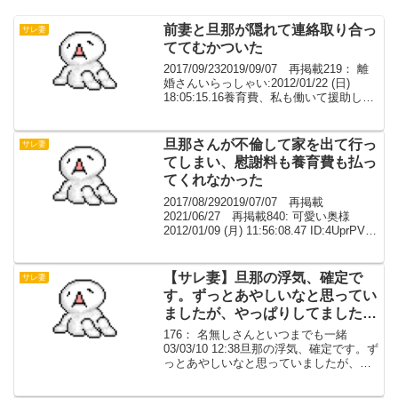
前妻と旦那が隠れて連絡取り合っ
サレ妻
ててむかついた
2017/09/232019/09/07 再掲載219： 離
婚さんいらっしゃい:2012/01/22 (日)
18:05:15.16養育費、私も働いて援助して
あげてるのに前妻と旦那が隠れて連絡取
り合っててむかついたから前妻の実家に
文句の電話...
旦那さんが不倫して家を出て行っ
サレ妻
てしまい、慰謝料も養育費も払っ
てくれなかった
2017/08/292019/07/07 再掲載
2021/06/27 再掲載840: 可愛い奥様
2012/01/09 (月) 11:56:08.47 ID:4UprPVtj0
私の友人は、幼い子供が２人もいたの
に、旦那さんが不倫して家を出て...
【サレ妻】旦那の浮気、確定で
サレ妻
す。ずっとあやしいなと思ってい
ましたが、やっぱりしてました。
【相談】
176： 名無しさんといつまでも一緒
03/03/10 12:38旦那の浮気、確定です。ず
っとあやしいなと思っていましたが、や
っぱりしてました。いつも私にえらそう
なことばかり言って、だからそのうちや