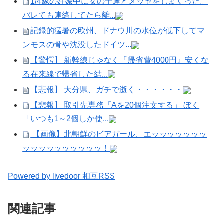
1/4嫁の妊娠中に女の子達とメッセをしまくった。
バレても連絡してたら離...
記録的猛暑の欧州、ドナウ川の水位が低下してマ
ンモスの骨や沈没したドイツ...
【驚愕】 新幹線じゃなく『帰省費4000円』安くな
る在来線で帰省した結...
【悲報】 大分県、ガチで逝く・・・・・・
【悲報】 取引先専務「Aを20個注文する」 ぼく
「いつも1～2個しか使...
【画像】北朝鮮のビアガール、エッッッッッッッ
ッッッッッッッッッッ！
Powered by livedoor 相互RSS
関連記事