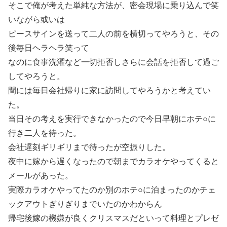
そこで俺が考えた単純な方法が、密会現場に乗り込んで笑
いながら或いは
ピースサインを送って二人の前を横切ってやろうと、その
後毎日ヘラヘラ笑って
なのに食事洗濯など一切拒否しさらに会話を拒否して過ご
してやろうと。
間には毎日会社帰りに家に訪問してやろうかと考えてい
た。
当日その考えを実行できなかったので今日早朝にホテ○に
行き二人を待った。
会社遅刻ギリギリまで待ったが空振りした。
夜中に嫁から遅くなったので朝までカラオケやってくると
メールがあった。
実際カラオケやってたのか別のホテ○に泊まったのかチェ
ックアウトぎりぎりまでいたのかわからん
帰宅後嫁の機嫌が良くクリスマスだといって料理とプレゼ