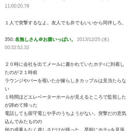
11:00:20.78
１人で突撃するなよ。友人でも弁でもいいから同伴しろ。
350:
名無しさん＠お腹いっぱい。
2013/12/25 (水)
00:32:52.32
２０時に会社を出てメールに書かれていたホテ○に到着し
たのが２１時前
ラウンジやバーを覗いたが嫁らしきカップルは見当たらな
い
１時間ほどエレベーターホールが見えるところで監視した
が諦めて帰った
電話しても留守電じや手のうちようがない。突撃だの意気
込んでみたものの
何の成果もなく虚しさだけが残った。早朝にホテ○を見張