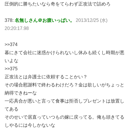
圧倒的に勝ちたいなら奇をてらわず正攻法で詰めろ
378:
名無しさん＠お腹いっぱい。
2013/12/25 (水)
20:20:17.98
>>374
暮にきて会社に迷惑かけられないし休みも続くし時期が悪
いよな
>>375
正攻法とは弁護士に依頼することかい？
その場合慰謝料で終わるわけだろ？金は欲しいがちょっと
納得できねーな
一応具合が悪いと言って食事は拒否しプレゼントは放置し
てある
そのせいで居直っていつもの嫁に戻ってる。俺も頭きてる
しやるには今しかないな