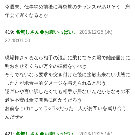
今週末、仕事納め前後に再突撃のチャンスがありそう 忘
年会で遅くなるとか
419:
名無しさん＠お腹いっぱい。
2013/12/25 (水)
22:48:01.00
現場押さえるなら相手の混乱に乗じてその場で離婚届けに
判おさせるくらい万全の準備をすべき
そうでないなら要求を突き付けた後に接触出来ない状態に
した方が米青神的ダメージを与えられると思う
逆ギレや言い訳したくても相手が居ないんだからなその不
満や不安は全て間男に向かうだろう
お前をこけにしてラ○ラ○だった二人がお互いを罵り合う
んだぜw
421:
名無しさん＠お腹いっぱい。
2013/12/25 (水)