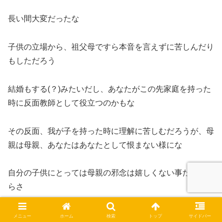
長い間大変だったな
子供の立場から、祖父母ですら本音を言えずに苦しんだり
もしただろう
結婚もする(？)みたいだし、あなたがこの先家庭を持った
時に反面教師として役立つのかもな
その反面、我が子を持った時に理解に苦しむだろうが、母
親は母親、あなたはあなたとして恨まない様にな
自分の子供にとっては母親の邪念は嬉しくない事だろうか
らさ
まぁなんだ･･･お幸せにｗ
メニュー
ホーム
検索
トップ
サイドバー