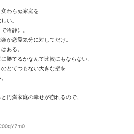
と変わらぬ家庭を
欲しい。
まで冷静に。
快楽か恋愛気分に対してだけ。
とはある。
庭に勝てるかなんて比較にもならない。
このとてつもない大きな壁を
い。
ると円満家庭の幸せが崩れるので、
:zC00qY7m0