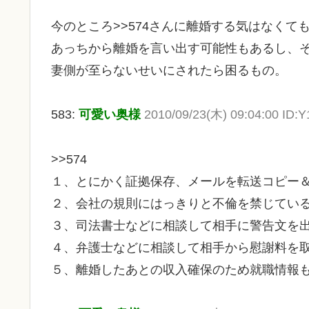
今のところ>>574さんに離婚する気はなく
あっちから離婚を言い出す可能性もあるし、
妻側が至らないせいにされたら困るもの。
583:
可愛い奥様
2010/09/23(木) 09:04:00 ID:
>>574
１、とにかく証拠保存、メールを転送コピー
２、会社の規則にはっきりと不倫を禁じてい
３、司法書士などに相談して相手に警告文を
４、弁護士などに相談して相手から慰謝料を
５、離婚したあとの収入確保のため就職情報