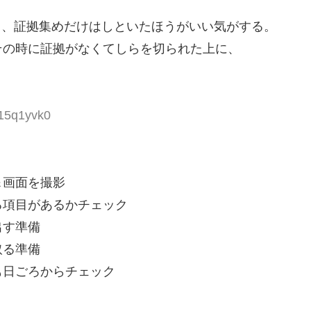
ても、証拠集めだけはしといたほうがいい気がする。
その時に証拠がなくてしらを切られた上に、
Y15q1yvk0
＆画面を撮影
る項目があるかチェック
出す準備
取る準備
も日ごろからチェック