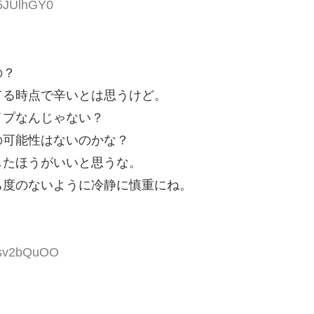
u5JUlhGY0
の？
てる時点で辛いとは思うけど。
イプなんじゃない？
の可能性はないのかな？
したほうがいいと思うな。
ち度のないように冷静に慎重にね。
:bsv2bQuOO