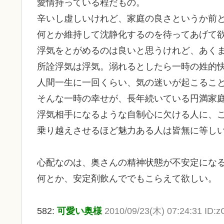
愛情持っている程だもの。
辛いし虚しいけれど、家庭の良さというか前
何とか維持して沈静化するのを待ってあげて
浮気をとがめるのは良いと思うけれど、あく
所詮浮気は浮気。溺れるとしたら一時の姓的
人間一生に一回くらい、気の迷いが起こるこ
そんな一時の幸せが、長年続いている円満家
浮気相手になるような自制心に欠ける人に、
乗り越えさせるほど魅力ある人は皆無に等し
心配なのは、奥さんの精神状態が不安定にな
何とか、安定剤飲んででもこらえて欲しい。
582:
可愛い奥様
2010/09/23(木) 07:24:31 ID