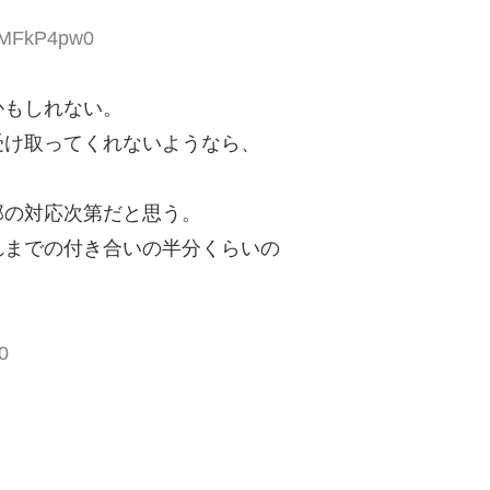
:BMFkP4pw0
かもしれない。
受け取ってくれないようなら、
那の対応次第だと思う。
れまでの付き合いの半分くらいの
。
0