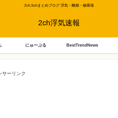
2ch,5chまとめブログ 浮気・離婚・修羅場
2ch浮気速報
ふ
にゅーぷる
BestTrendNews
ンサーリンク