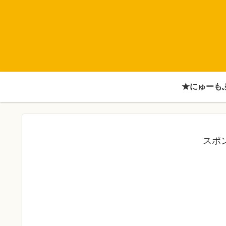
★にゅーも
スポ