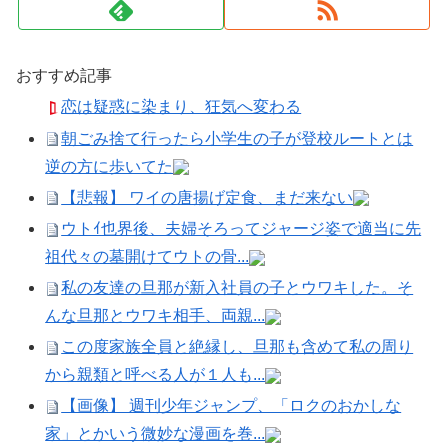
おすすめ記事
恋は疑惑に染まり、狂気へ変わる
朝ごみ捨て行ったら小学生の子が登校ルートとは
逆の方に歩いてた
【悲報】 ワイの唐揚げ定食、まだ来ない
ウトｲ也界後、夫婦そろってジャージ姿で適当に先
祖代々の墓開けてウトの骨...
私の友達の旦那が新入社員の子とウワキした。そ
んな旦那とウワキ相手、両親...
この度家族全員と絶縁し、旦那も含めて私の周り
から親類と呼べる人が１人も...
【画像】 週刊少年ジャンプ、「ロクのおかしな
家」とかいう微妙な漫画を巻...