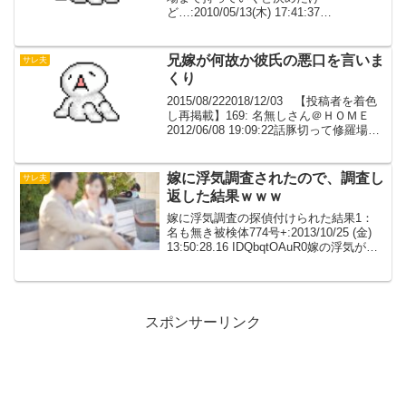
ど…:2010/05/13(木) 17:41:37
ID:QdARgAc90すみません。ついスレタ
イに釣られて、来てしまいました。男で
すが、良かったら意見...
兄嫁が何故か彼氏の悪口を言いま
サレ夫
くり
2015/08/222018/12/03 【投稿者を着色
し再掲載】169: 名無しさん＠ＨＯＭＥ
2012/06/08 19:09:22話豚切って修羅場投
下兄に巻き込まれた修羅場。兄嫁が何故
か彼氏の悪口を言いまくり「あなたは騙
されてるのよ！...
嫁に浮気調査されたので、調査し
サレ夫
返した結果ｗｗｗ
嫁に浮気調査の探偵付けられた結果1：
名も無き被検体774号+:2013/10/25 (金)
13:50:28.16 IDQbqtOAuR0嫁の浮気がバ
レたンゴwwwwwwしかも相手は大学生
wwwwwンゴwww3： 名も無き被検体774
号+...
スポンサーリンク