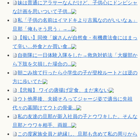
妹は普通にアラサーなんだけど、子供心にドンピシャ
な計画を思いついて子供...
私「子供の名前はイマドキより古風なのがいいなぁ」
旦那「俺もそう思う」→...
【報い】同僚「嫁さんが自然食・有機農法食にはまっ
て辛い…外食とか買い食...
自衛隊に一日体験入隊をした→救急対処法「大腿部か
ら下肢を欠損した場合の...
朝ごみ捨て行ったら小学生の子が登校ルートとは逆の
方に歩いてた
【悲報】 ワイの唐揚げ定食、まだ来ない
ウト他界後、夫婦そろってジャージ姿で適当に先祖
代々の墓開けてウトの骨壷...
私の友達の旦那が新入社員の子とウワキした。そんな
旦那とウワキ相手、両親...
この度家族全員と絶縁し、旦那も含めて私の周りから