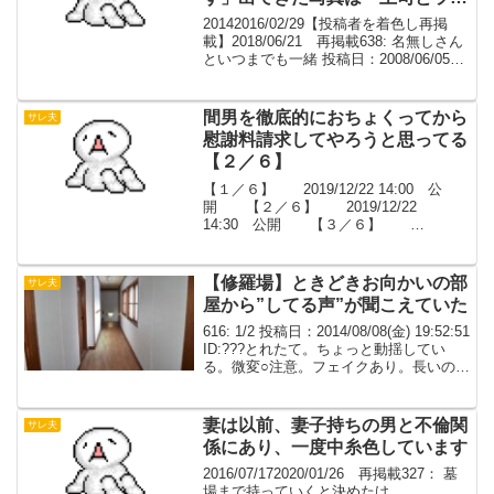
ホへ入る新婦』と『ラxホから出
20142016/02/29【投稿者を着色し再掲
てきた上司と新婦』の２枚。
載】2018/06/21 再掲載638: 名無しさん
といつまでも一緒 投稿日：2008/06/05
(木) 13:49:42 0復讐というか、昨日ﾏﾏ友
さん夫婦から聞いた話なんだけど・・ﾏﾏ
友...
間男を徹底的におちょくってから
サレ夫
慰謝料請求してやろうと思ってる
【２／６】
【１／６】 2019/12/22 14:00 公
開 【２／６】 2019/12/22
14:30 公開 【３／６】
2019/12/22 15:00 公開 【４／
６】 2019/12/22 15:30 公開
【５／６】 2...
【修羅場】ときどきお向かいの部
サレ夫
屋から”してる声”が聞こえていた
616: 1/2 投稿日：2014/08/08(金) 19:52:51
ID:???とれたて。ちょっと動揺してい
る。微変○注意。フェイクあり。長いので
わけます。自分は大学生一人暮らし。一
昨年 大学に入学した時に引っ越して来た
んだけど、新婚さ...
妻は以前、妻子持ちの男と不倫関
サレ夫
係にあり、一度中糸色しています
2016/07/172020/01/26 再掲載327： 墓
場まで持っていくと決めたけ