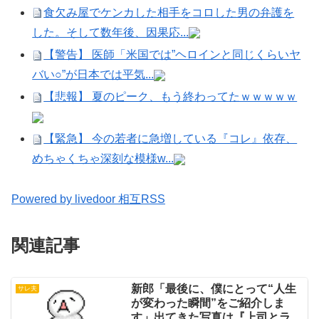
食欠み屋でケンカした相手をコロした男の弁護を
した。そして数年後、因果応...
【警告】 医師「米国では”ヘロインと同じくらいヤ
バい○”が日本では平気...
【悲報】 夏のピーク、もう終わってたｗｗｗｗｗ
【緊急】 今の若者に急増している『コレ』依存、
めちゃくちゃ深刻な模様w...
Powered by livedoor 相互RSS
関連記事
新郎「最後に、僕にとって“人生
サレ夫
が変わった瞬間”をご紹介しま
す」出てきた写真は『上司とラx