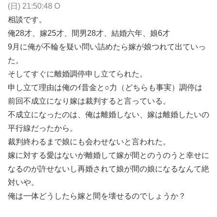
(日) 21:50:48 O
相談です。
俺28才、嫁25才、間男28才、結婚六年、娘6才
9月に俺が不輪を疑い問い詰めたら嫁が娘つれて出ていっ
た。
そしてすぐに離婚調停申し立てられた。
申し立て理由は俺のｲ昔金と○力（どちらも事実）調停は
前回不成立になり嫁は裁判すると言っている。
不成立になったのは、俺は離婚しない、嫁は離婚したいの
平行線だったから。
裁判終わるまで娘にも会わせないと言われた。
嫁に対する愛はないが離婚して嫁が間とのうのうと幸せに
なるのが許せないし再婚されて娘が間の娘になるなんて絶
対いや。
俺は一体どうしたら嫁と間を壊せるのでしょうか？