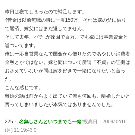
昨日は寝てしまったので補足します。
ｲ昔金は以前無職の時に一度150万、それは嫁の父に借り
て返済、嫁父にはまだ返してません。
そして去年、パチ..が原因で百万、でも嫁には事業資金と
嘘ついてます。
俺は一応自営業なんで国金から借りたのであやしい消費者
金融とかではない。嫁と間について所謂『不貞』の証拠は
おさえていないが間は嫁を好きで一緒になりたいと言っ
た。
こんな感じです。
離婚の話は前からよく出ていて俺も何回も、離婚したいと
言ってしまいましたが本気ではありませんでした。
225：
名無しさんといつまでも一緒:
投高日：2009/02/16
(月) 11:19:43 0