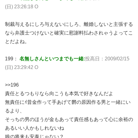
(日) 23:26:18 O
制裁与えるにしろ与えないにしろ、離婚しないと主張する
なら弁護士つけないと確実に慰謝料払わされゃうよってこ
とだよね。
199：
名無しさんといつまでも一緒:
投高日：2009/02/15
(日) 23:29:42 O
>>196
責任とるつもりなら向こうも本気で好きなんだよ
無責任にｲ昔金作って手あげて欝の原因作る男と一緒にい
るより、
そっちの男のほうが金もあって責任感もあって心に余裕の
あるいい人かもしれないね
娘の将来も安泰じゃない？