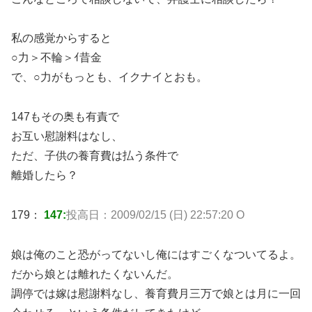
私の感覚からすると
○力＞不輪＞ｲ昔金
で、○力がもっとも、イクナイとおも。
147もその奥も有責で
お互い慰謝料はなし、
ただ、子供の養育費は払う条件で
離婚したら？
179：
147:
投高日：2009/02/15 (日) 22:57:20 O
娘は俺のこと恐がってないし俺にはすごくなついてるよ。
だから娘とは離れたくないんだ。
調停では嫁は慰謝料なし、養育費月三万で娘とは月に一回