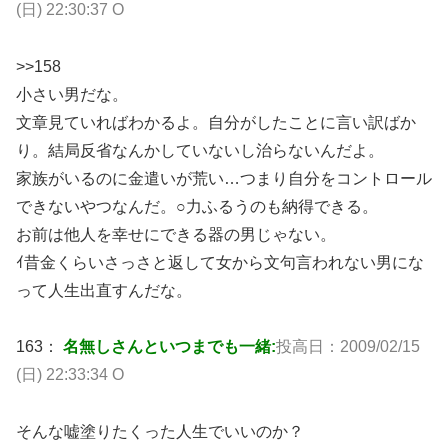
(日) 22:30:37 O
>>158
小さい男だな。
文章見ていればわかるよ。自分がしたことに言い訳ばか
り。結局反省なんかしていないし治らないんだよ。
家族がいるのに金遣いが荒い…つまり自分をコントロール
できないやつなんだ。○力ふるうのも納得できる。
お前は他人を幸せにできる器の男じゃない。
ｲ昔金くらいさっさと返して女から文句言われない男にな
って人生出直すんだな。
163：
名無しさんといつまでも一緒:
投高日：2009/02/15
(日) 22:33:34 O
そんな嘘塗りたくった人生でいいのか？