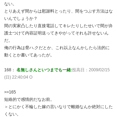
ない。
とりあえず間からは慰謝料とったり、間をつぶす方法はな
いんでしょうか？
間の実家凸したり直接電話してキレたりしたせいで間が弁
護士つけて内容証明送ってきやがってそれも許せないん
だ。
俺の行為は脅ハ.クだとか、これ以上なんかしたら法的に
動くとか書いてあったが。
168：
名無しさんといつまでも一緒:
投高日：2009/02/15
(日) 22:40:04 O
>>165
短絡的で感情的だなお前。
＞とにかく不輪した嫁の言いなりで離婚なんか絶対にした
くない。