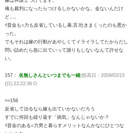
嫁は弁護士つけてます。
俺も裁判になったらつけるしかないかな。金ないんだけ
ど…。
ｲ昔金も○力も反省しているし暴.言.吐きまくったのも悪か
った。
でもそれは嫁の行動があやしくてイライラしてたからだし
問い詰めたら急に出ていって謝りもしないなんて許せな
い。
157：
名無しさんといつまでも一緒:
投高日：2009/02/15
(日) 22:22:36 O
>>156
反省して治るなら嫁も出ていかないだろう
すでに何回も繰り返す「病気」なんじゃないか？
ｲ昔金のある○力男と暮らすメリットなんかなにひとつな