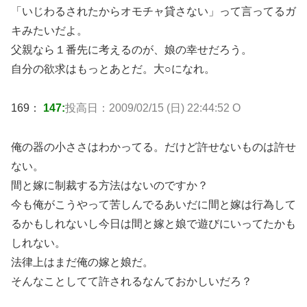
「いじわるされたからオモチャ貸さない」って言ってるガ
キみたいだよ。
父親なら１番先に考えるのが、娘の幸せだろう。
自分の欲求はもっとあとだ。大○になれ。
169：
147:
投高日：2009/02/15 (日) 22:44:52 O
俺の器の小ささはわかってる。だけど許せないものは許せ
ない。
間と嫁に制裁する方法はないのですか？
今も俺がこうやって苦しんでるあいだに間と嫁は行為して
るかもしれないし今日は間と嫁と娘で遊びにいってたかも
しれない。
法律上はまだ俺の嫁と娘だ。
そんなことしてて許されるなんておかしいだろ？