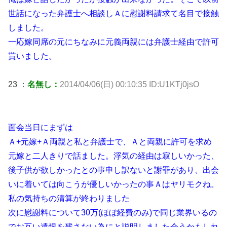
世話になった弁護士へ相談しＡに慰謝料請求て名目で接触
しました。
一応嫁同席の元にちなみに元義両親には弁護士経由で許可
貰いました。
23 ：
名無し：
2014/04/06(日) 00:10:35 ID:U1KTj0jsO
面会当日にまずは
Ａ+元嫁+Ａ両親と私と弁護士で、Ａと両親に許可を求め
元嫁と二人きりで話ました。浮気の経由は寂しいかった、
後子供が欲しかったとの事申し訳ないと謝罪があり、出会
いに着いては向こうが優しいかったの事Ａはヤリモクね。
私の気持ちの清算が終わりました
次に慰謝料について30万(ほぼ経費のみ)で同じ業界いるの
でお互い遺恨を残さない為にと説明しました会うかもしれ