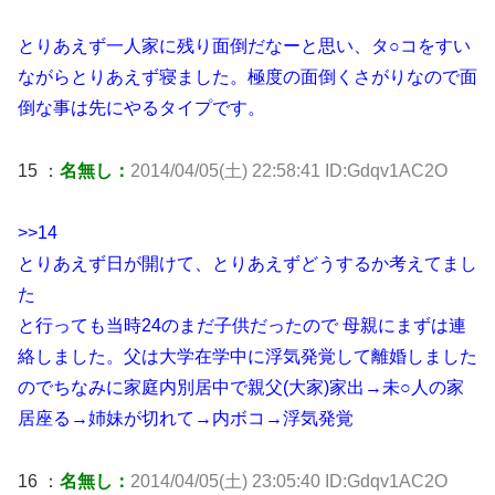
とりあえず一人家に残り面倒だなーと思い、タ○コをすい
ながらとりあえず寝ました。極度の面倒くさがりなので面
倒な事は先にやるタイプです。
15 ：
名無し：
2014/04/05(土) 22:58:41 ID:Gdqv1AC2O
>>14
とりあえず日が開けて、とりあえずどうするか考えてまし
た
と行っても当時24のまだ子供だったので 母親にまずは連
絡しました。父は大学在学中に浮気発覚して離婚しました
のでちなみに家庭内別居中で親父(大家)家出→未○人の家
居座る→姉妹が切れて→内ボコ→浮気発覚
16 ：
名無し：
2014/04/05(土) 23:05:40 ID:Gdqv1AC2O