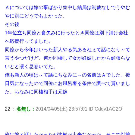
Ａについては嫁の事ばかり集中し結局は制裁なしでうやむ
やに別にどうでもよかった、
その後
1年位立ち同僚と食欠みに行ったとき同僚は別下請け会社
へ応援行ってました。
同僚から今年はいった新人やる気あるねぇて話になり～て
言うやつだけど、何か同棲して女が妊娠したから頑張らな
いとと凄く息巻いてた。
俺も新人の頃は～て話にちなみに～の名前はＡでした。後
日気になったので同僚にお風呂奢る条件で調べて貰いまし
た。ちなみに同棲相手は元嫁
22 ：
名無し：
2014/04/05(土) 23:57:01 ID:Gdqv1AC2O
俺は嫁と話したかったが接触が出来なかった。そこで以前