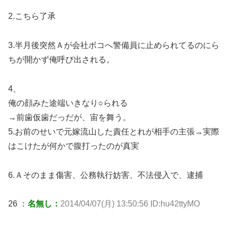
2.こちら了承
3.半月後突然Ａが会社ボコへ警備員に止められてるのにら
ちが開かず俺呼び出される。
4、
俺の顔みた途端いきなり○られる
→前歯仮歯だっだが、宙を舞う。
5.お前のせいで元嫁流山した責任とれが相手の主張→実際
はこけたが何かで腹打ったのが真実
6.Ａそのまま傷害、公務執行妨害、不法侵入で、逮捕
26 ：
名無し：
2014/04/07(月) 13:50:56 ID:hu42ttyMO