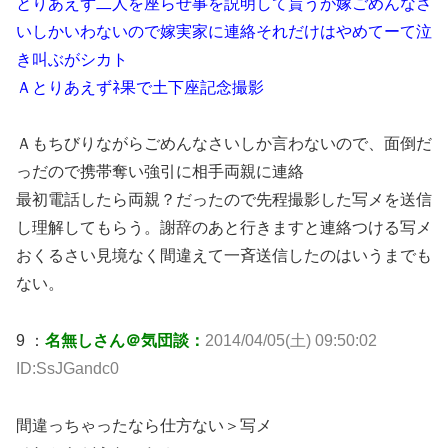
とりあえず二人を座らせ事を説明して貰うが嫁ごめんなさ
いしかいわないので嫁実家に連絡それだけはやめてーて泣
き叫ぶがシカト
Ａとりあえずﾈ果で土下座記念撮影
Ａもちびりながらごめんなさいしか言わないので、面倒だ
っだので携帯奪い強引に相手両親に連絡
最初電話したら両親？だったので先程撮影した写メを送信
し理解してもらう。謝辞のあと行きますと連絡つける写メ
おくるさい見境なく間違えて一斉送信したのはいうまでも
ない。
9 ：
名無しさん＠気団談：
2014/04/05(土) 09:50:02
ID:SsJGandc0
間違っちゃったなら仕方ない＞写メ