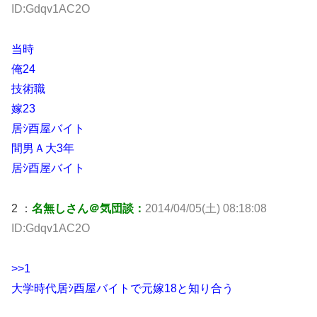
ID:Gdqv1AC2O
当時
俺24
技術職
嫁23
居ｼ酉屋バイト
間男Ａ大3年
居ｼ酉屋バイト
2 ：
名無しさん＠気団談：
2014/04/05(土) 08:18:08
ID:Gdqv1AC2O
>>1
大学時代居ｼ酉屋バイトで元嫁18と知り合う