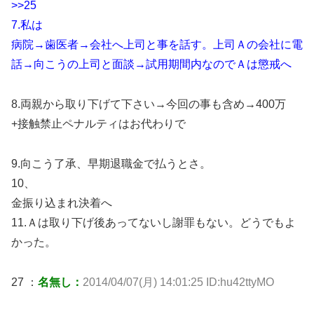
>>25
7.私は
病院→歯医者→会社へ上司と事を話す。上司Ａの会社に電
話→向こうの上司と面談→試用期間内なのでＡは懲戒へ
8.両親から取り下げて下さい→今回の事も含め→400万
+接触禁止ペナルティはお代わりで
9.向こう了承、早期退職金で払うとさ。
10、
金振り込まれ決着へ
11.Ａは取り下げ後あってないし謝罪もない。どうでもよ
かった。
27 ：
名無し：
2014/04/07(月) 14:01:25 ID:hu42ttyMO