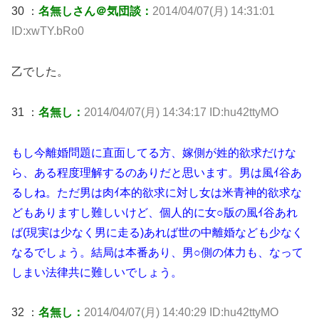
30 ：
名無しさん＠気団談：
2014/04/07(月) 14:31:01
ID:xwTY.bRo0
乙でした。
31 ：
名無し：
2014/04/07(月) 14:34:17 ID:hu42ttyMO
もし今離婚問題に直面してる方、嫁側が姓的欲求だけな
ら、ある程度理解するのありだと思います。男は風ｲ谷あ
るしね。ただ男は肉ｲ本的欲求に対し女は米青神的欲求な
どもありますし難しいけど、個人的に女○版の風ｲ谷あれ
ば(現実は少なく男に走る)あれば世の中離婚なども少なく
なるでしょう。結局は本番あり、男○側の体力も、なって
しまい法律共に難しいでしょう。
32 ：
名無し：
2014/04/07(月) 14:40:29 ID:hu42ttyMO