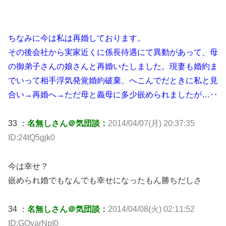
ちなみに今は私は再婚しております。
その後会社から実家近くに係長待遇にて異動があって、母
の御弟子さんの娘さんと再婚いたしました。現妻も婚約ま
でいって相手浮気発覚婚約破棄、へこんでだときに私と見
合い→再婚へ→ただ母と義母に多少嵌められましたが…‥
33 ：
名無しさん＠気団談：
2014/04/07(月) 20:37:35
ID:24tQ5gjk0
今は幸せ？
嵌められ婚でもなんでも幸せになったもん勝ちだしさ
34 ：
名無しさん＠気団談：
2014/04/08(火) 02:11:52
ID:GOyarNpI0