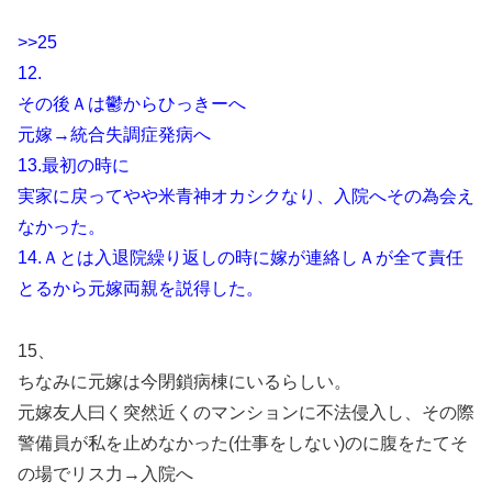
>>25
12.
その後Ａは鬱からひっきーへ
元嫁→統合失調症発病へ
13.最初の時に
実家に戻ってやや米青神オカシクなり、入院へその為会え
なかった。
14.Ａとは入退院繰り返しの時に嫁が連絡しＡが全て責任
とるから元嫁両親を説得した。
15、
ちなみに元嫁は今閉鎖病棟にいるらしい。
元嫁友人曰く突然近くのマンションに不法侵入し、その際
警備員が私を止めなかった(仕事をしない)のに腹をたてそ
の場でリス力→入院へ