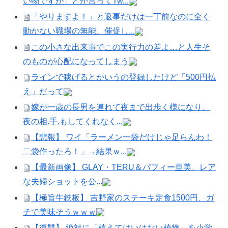
い物ですが」とか言ってTw...
「やりますよ！」と返事だけは一丁前なのに全く
動かない職場の無能、催促し...
この小さな出来事でこの実行力の差よ…と人生そ
のものが心配になってしまう
ラインで稼げるとかいうの登録したけど「500円払
え」だって
嫁が一歳の長男を連れて夜まで出歩く様になり、
夜の相.手.もしてくれなく...
【悲報】 ワイ「ラーメン一袋だけじゃ足らんわ！
二袋作ったろ！」→結果ｗ...
【最新画像】 GLAY・TERU＆パフィー亜美、レア
な夫婦ショットを公...
【極旨牛鉄板】 吉野家のステーキ定食1500円、ガ
チで美味そうｗｗｗ
【復讐】 絶対に「植えてはいけない植物」を小学