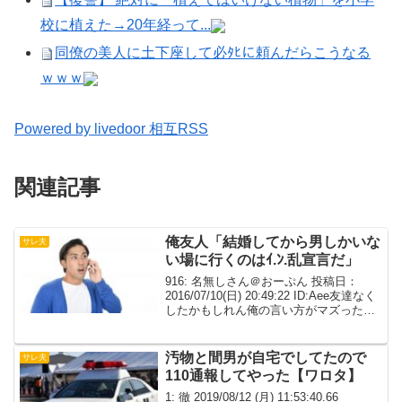
校に植えた→20年経って...
同僚の美人に土下座して必ﾀﾋに頼んだらこうなる
ｗｗｗ
Powered by livedoor 相互RSS
関連記事
俺友人「結婚してから男しかいな
サレ夫
い場に行くのはｲ.ﾝ.乱宣言だ」
916: 名無しさん＠おーぷん 投稿日：
2016/07/10(日) 20:49:22 ID:Aee友達なく
したかもしれん俺の言い方がマズったん
だが、なにかフォロー入れるべきか意見
ほしい俺の嫁さんが発端で、嫁は大学の
頃、学部の男女比9：1の環...
汚物と間男が自宅でしてたので
サレ夫
110通報してやった【ワロタ】
1: 徹 2019/08/12 (月) 11:53:40.66