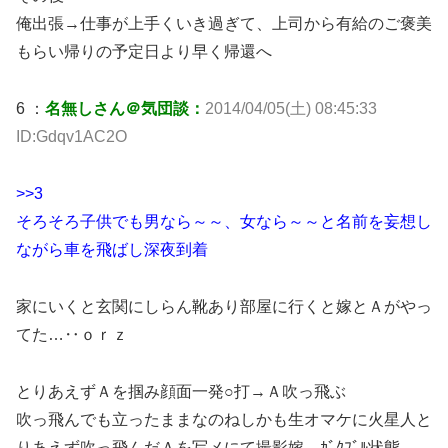
俺出張→仕事が上手くいき過ぎて、上司から有給のご褒美
もらい帰りの予定日より早く帰還へ
6 ：
名無しさん＠気団談：
2014/04/05(土) 08:45:33
ID:Gdqv1AC2O
>>3
そろそろ子供でも男なら～～、女なら～～と名前を妄想し
ながら車を飛ばし深夜到着
家にいくと玄関にしらん靴あり部屋に行くと嫁とＡがやっ
てた…‥ｏｒｚ
とりあえずＡを掴み顔面一発○打→Ａ吹っ飛ぶ
吹っ飛んでも立ったままなのねしかも生オマケに火星人と
りあえず吹っ飛んだＡを写メにて撮影嫁→ｶﾞｸﾌﾞﾙ状態