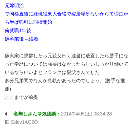
元嫁明治
で同棲直後に妹現役東大合格で嫁居場所ないからて理由か
ら半ば強引に同棲開始
俺就職1年後
嫁卒業後→結婚
嫁実家に挨拶したら元親父曰く適当に放置したら勝手にな
った学歴については強要はなかったらしいしっかり働いて
いるならいいよとフランクは親父さんでした
多分兄弟間でなんか確執があったのでしょう。(勝手な推
測)
ここまでが前提
4 ：
名無しさん＠気団談：
2014/04/05(土) 08:34:28
ID:Gdqv1AC2O