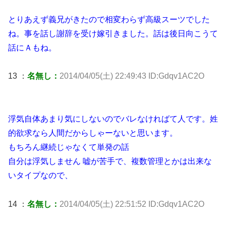
とりあえず義兄がきたので相変わらず高級スーツでした
ね。事を話し謝辞を受け嫁引きました。話は後日向こうて
話にＡもね。
13 ：
名無し：
2014/04/05(土) 22:49:43 ID:Gdqv1AC2O
浮気自体あまり気にしないのでバレなければて人です。姓
的欲求なら人間だからしゃーないと思います。
もちろん継続じゃなくて単発の話
自分は浮気しません 嘘が苦手で、複数管理とかは出来な
いタイプなので、
14 ：
名無し：
2014/04/05(土) 22:51:52 ID:Gdqv1AC2O