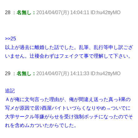
28 ：
名無し：
2014/04/07(月) 14:04:11 ID:hu42ttyMO
>>25
以上が過去に離婚した話でした。乱筆、乱行等申し訳ござ
いません。辻褄会わずはフェイクて事で理解して下さい。
29 ：
名無し：
2014/04/07(月) 14:11:33 ID:hu42ttyMO
追記
Ａが俺に文句言った理由が、俺が間違え送った真っﾈ果の
写メが原因で居ｼ酉屋バイトいづらくなりやめ→ついでに
大学サークル等嫌がらせを受け強制ボッチになったのでそ
れを含めムカついたからでした。