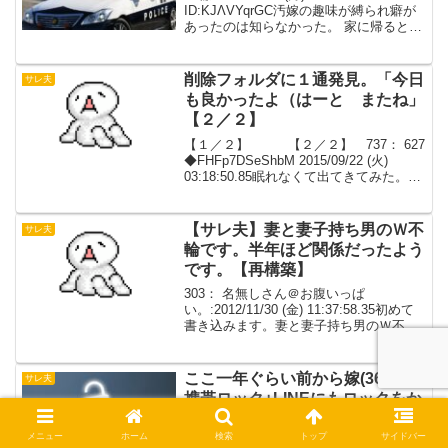
ID:KJΛVYqrGC汚嫁の趣味が縛られ癖が
あったのは知らなかった。 家に帰ると汚
嫁が間男に拘束されてて、それを見つけ
た俺は即110通報してやった2: 徹
2019/08/1...
削除フォルダに１通発見。「今日
サレ夫
も良かったよ（はーと またね」
【２／２】
【１／２】 【２／２】 737： 627
◆FHFp7DSeShbM 2015/09/22 (火)
03:18:50.85眠れなくて出てきてみた。な
んか荒れてるな。俺のせいなら謝る。す
まん。友人に弁護士がいるのはほんとに
たまたま。昔、俺...
【サレ夫】妻と妻子持ち男のＷ不
サレ夫
輪です。半年ほど関係だったよう
です。【再構築】
303： 名無しさん＠お腹いっぱ
い。:2012/11/30 (金) 11:37:58.35初めて
書き込みます。妻と妻子持ち男のＷ不輪
です。向こうの奥さんにはバレていませ
ん。半年ほど関係だったようです。最初
に誘ったのは妻の方（100％断言でき...
ここ一年ぐらい前から嫁(36歳)が
サレ夫
携帯ロック+LINEにもロックをか
け始めた【１／４】
メニュー
ホーム
検索
トップ
サイドバー
【１／４】 【２／４】 【３