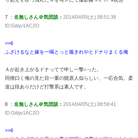
7 ：
名無しさん＠気団談：
2014/04/05(土) 08:51:38
ID:Gdqv1AC2O
>>6
ふざけるなと嫁を一喝とっと服きれやとドナりまくる俺
Ａが起き上がるドナってで申し一撃○った。
同僚曰く俺の見た目一重の髭原人似らしい、一応合気、柔
道は段ありだけど打撃系は素人です。
8 ：
名無しさん＠気団談：
2014/04/05(土) 08:59:41
ID:Gdqv1AC2O
>>6