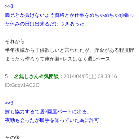
>>3
義兄とか負けないよう資格とか仕事をめちゃめちゃ頑張っ
た休みの日は出来るだけつきあった。
それから
半年後嫁から子供欲しいと言われたが、貯金がある程度貯
まったら作ろうて俺が避○レスはなく週1ペース
5 ：
名無しさん＠気団談：
2014/04/05(土) 08:38:16
ID:Gdqv1AC2O
>>3
嫁も協力するて居ｼ酉屋パートに出る。
夜勤も会ったが勝手を知っていた為に許可
その後