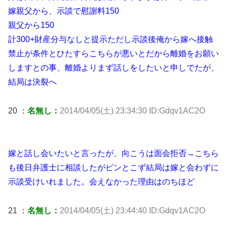
嫁親父から、示談で慰謝料150
親父から150
計300+財産分与なしと提示ただし示談後俺から嫁へ接触
禁止が条件とひたすらこちらが悪いとだから離婚をお願い
しますとの事、離婚よりまず話しをしたいと申しでたが、
結局は決裂へ
20 ：
名無し：
2014/04/05(土) 23:34:30 ID:Gdqv1AC2O
嫁と話し会いたいと言ったが、向こうは面会拒否→こちら
も後日弁護士に相談したがピンとこず結局は嫁と会わずに
示談受けいれました。会えなかった理由はのちほど
21 ：
名無し：
2014/04/05(土) 23:44:40 ID:Gdqv1AC2O