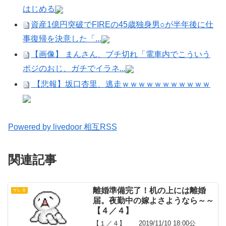
はじめる
資産1億円突破でFIREの45歳独身男○が半年後に仕
事復帰を決意した「...
【画像】 まんさん、ブチ切れ「電車内でこういう
ポジのおじ、ガチでイラネ...
【悲報】坂口杏里、逃走ｗｗｗｗｗｗｗｗｗｗｗ
Powered by livedoor 相互RSS
関連記事
離婚準備完了！机の上には離婚
サレ夫
届。夜勤中の嫁よさようなら～～
【４／４】
【１／４】 2019/11/10 18:00公