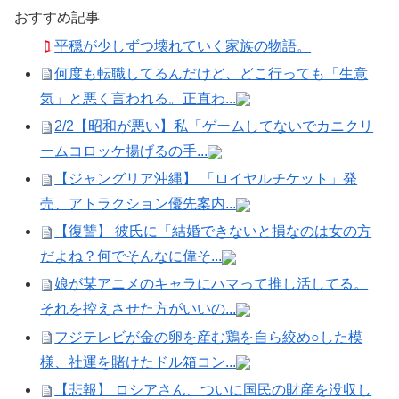
おすすめ記事
平穏が少しずつ壊れていく家族の物語。
何度も転職してるんだけど、どこ行っても「生意
気」と悪く言われる。正直わ...
2/2【昭和が悪い】私「ゲームしてないでカニクリ
ームコロッケ揚げるの手...
【ジャングリア沖縄】 「ロイヤルチケット」発
売、アトラクション優先案内...
【復讐】 彼氏に「結婚できないと損なのは女の方
だよね？何でそんなに偉そ...
娘が某アニメのキャラにハマって推し活してる。
それを控えさせた方がいいの...
フジテレビが金の卵を産む鶏を自ら絞め○した模
様、社運を賭けたドル箱コン...
【悲報】 ロシアさん、ついに国民の財産を没収し