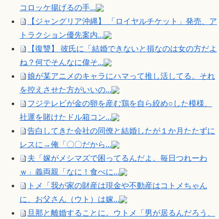
コロッケ揚げるの手...
【ジャングリア沖縄】 「ロイヤルチケット」発売、ア
トラクション優先案内...
【復讐】 彼氏に「結婚できないと損なのは女の方だよ
ね？何でそんなに偉そ...
娘が某アニメのキャラにハマって推し活してる。それ
を控えさせた方がいいの...
フジテレビが金の卵を産む鶏を自ら絞め○した模様、
社運を賭けたドル箱コン...
告白してきた会社の同僚と結婚したが１か月たたずに
レスに→俺「〇〇だから...
夫「嫁がメシマズで困ってるんだよ。毎日つれーわ
ｗ」義両親「なに！食べに...
トメ「我が家の財産は現金や不動産はコトメちゃん
に、お父さん（ウト）は嫁...
旦那と離婚することに。ウトメ「男が居るんだろう、