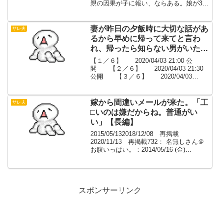
親の因果が子に報い、ならある。娘が3歳
のときに嫁が浮気して離婚、親権は取れ
なかった。浮気相手が金持ちだったんで
養育費と慰謝料を相...
妻が昨日の夕飯時に大切な話があ
サレ夫
るから早めに帰って来てと言わ
れ、帰ったら知らない男がいたよ
【３／６】
【１／６】 2020/04/03 21:00 公
開 【２／６】 2020/04/03 21:30
公開 【３／６】 2020/04/03
22:00 公開 【４／６】
2020/04/03 22:30 公開 【５／
６】 2...
嫁から間違いメールが来た。「工
サレ夫
□いのは嫌だからね。普通がい
い」【長編】
2015/05/132018/12/08 再掲載
2020/11/13 再掲載732： 名無しさん＠
お腹いっぱい。：2014/05/16 (金)
19:03:11.19覗いたのではなく、嫁から間
違いメールが来た。「工□いのは嫌だから
ね。普通が...
スポンサーリンク