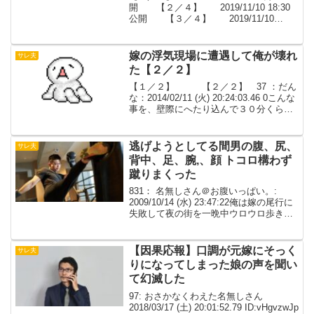
開 【２／４】 2019/11/10 18:30
公開 【３／４】 2019/11/10
19:00公開 【４／４】 2019/11/10
19:30公開777： 葛男 ◆vSpUZ...
嫁の浮気現場に遭遇して俺が壊れ
サレ夫
た【２／２】
【１／２】 【２／２】 37 ：だん
な：2014/02/11 (火) 20:24:03.46 0こんな
事を、壁際にへたり込んで３０分くらい
話してた。下田は「本当に悪かった許し
てくれ、俺の知ってる業界のやつにはち
ゃんと嫁を紹介する。だから...
逃げようとしてる間男の腹、尻、
サレ夫
背中、足、腕,、顔 トコロ構わず
蹴りまくった
831： 名無しさん＠お腹いっぱい。:
2009/10/14 (水) 23:47:22俺は嫁の尾行に
失敗して夜の街を一晩中ウロウロ歩き回
って朝方ホテル街から手をつないで歩い
てきた嫁ｶﾎﾟｰに信号でばったり赤だった
けど車なんか通ってないからダ...
【因果応報】口調が元嫁にそっく
サレ夫
りになってしまった娘の声を聞い
て幻滅した
97: おさかなくわえた名無しさん
2018/03/17 (土) 20:01:52.79 ID:vHgvzwJp