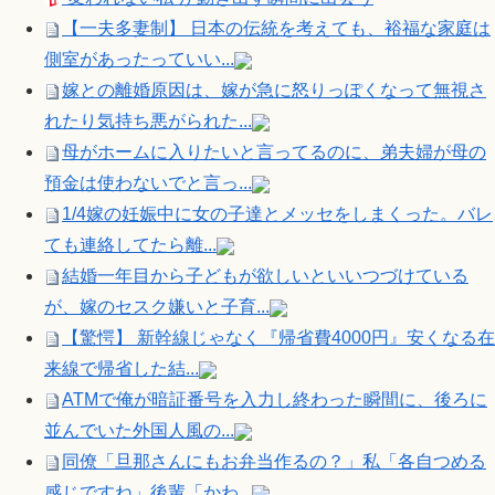
【一夫多妻制】 日本の伝統を考えても、裕福な家庭は
側室があったっていい...
嫁との離婚原因は、嫁が急に怒りっぽくなって無視さ
れたり気持ち悪がられた...
母がホームに入りたいと言ってるのに、弟夫婦が母の
預金は使わないでと言っ...
1/4嫁の妊娠中に女の子達とメッセをしまくった。バレ
ても連絡してたら離...
結婚一年目から子どもが欲しいといいつづけている
が、嫁のセスク嫌いと子育...
【驚愕】 新幹線じゃなく『帰省費4000円』安くなる在
来線で帰省した結...
ATMで俺が暗証番号を入力し終わった瞬間に、後ろに
並んでいた外国人風の...
同僚「旦那さんにもお弁当作るの？」私「各自つめる
感じですね」後輩「かわ...