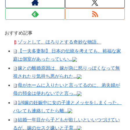
おすすめ記事
ゾッとして、ほろりとする奇妙な物語。
【一夫多妻制】 日本の伝統を考えても、裕福な家
庭は側室があったっていい...
嫁との離婚原因は、嫁が急に怒りっぽくなって無
視されたり気持ち悪がられた...
母がホームに入りたいと言ってるのに、弟夫婦が
母の預金は使わないでと言っ...
1/4嫁の妊娠中に女の子達とメッセをしまくった。
バレても連絡してたら離...
結婚一年目から子どもが欲しいといいつづけてい
るが、嫁のセスク嫌いと子育...