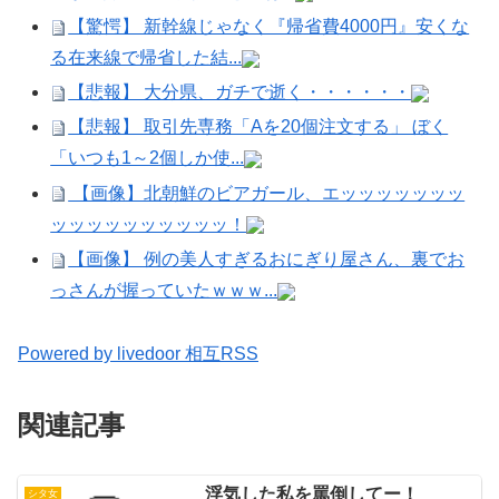
【驚愕】 新幹線じゃなく『帰省費4000円』安くな
る在来線で帰省した結...
【悲報】 大分県、ガチで逝く・・・・・・
【悲報】 取引先専務「Aを20個注文する」 ぼく
「いつも1～2個しか使...
【画像】北朝鮮のビアガール、エッッッッッッッ
ッッッッッッッッッッ！
【画像】 例の美人すぎるおにぎり屋さん、裏でお
っさんが握っていたｗｗｗ...
Powered by livedoor 相互RSS
関連記事
浮気した私を罵倒してー！
シタ女