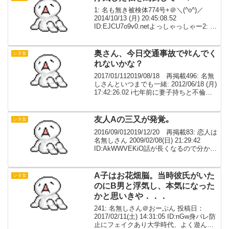
1: 名も無き被検体774号+＠＼(^o^)／
2014/10/13 (月) 20:45:08.52
ID:EJCU7o9v0.netよっしゃっしゃー2: 名
も無き被検体774号+＠＼(^o^)／
2014/10/13 (月) 20:45:...
奥さん、今日交通事故でﾀﾋんでく
シタ女
れないかな？
2017/01/112019/08/18 再掲載496: 名無
しさんといつまでも一緒: 2012/06/18 (月)
17:42:26.02 i七年前に妻子持ちと不倫し
てました。離婚する→離婚進まず→別れ
よう→やっぱり好きだのテンプレ通り
の...
友人Aの三又が発覚｡
シタ女
2016/09/012019/12/20 再掲載83: 恋人は
名無しさん 2009/02/08(日) 21:29:42
ID:AkWWVEKiO話が長くなるので分かり
づらいだろうけど､要約して投下友人Aの
三又(?)が発覚｡一又は3年付き合っ...
A子はお花畑脳。当時彼氏がいた
シタ女
のにB男と浮気し、本気になった
かと思いきや．．．
241: 名無しさん＠おーぷん 投稿日：
2017/02/11(土) 14:31:05 ID:nGw身バレ防
止にフェイクあり大学時代、よく遊んで