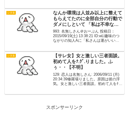
た友人A子はなかなかのお花畑脳だっ
た。当時彼氏がいたのにB男と浮気し、
本気になったかと思いきや、A...
なんか環境は人並み以上に整えて
シタ女
もらえてたのに全部自分の行動で
ダメにしといて 「私は不幸な星
の下に生まれた」とか 「人生が
993: 名無しさん＠おーぷん 投稿日：
ハードモードだから」とか言われ
2015/09/19(土) 13:38:21 ID:wLl趣味のつ
ながりの知人Aに「私さんは運がいい。
るとすごいモヤる
親や義両親や周りに恵まれて羨まし
い。」「都会のお嬢さんってだけで人生
イージーだよ。。 私は人生ハー...
【サレ女】女と激しい三者面談。
シタ女
初めて人をﾅ.ｸﾞ.りました。ふ
ぅ・・【不明】
129: 恋人は名無しさん: 2006/09/11 (月)
20:34:39修羅場りました。原因は彼の浮
気。女と激しい三者面談。初めて人をﾅ.
ｸﾞ.りました。ふぅ・・139: 恋人は名無し
さん: 2006/09/11 (月) 20:47:0...
スポンサーリンク