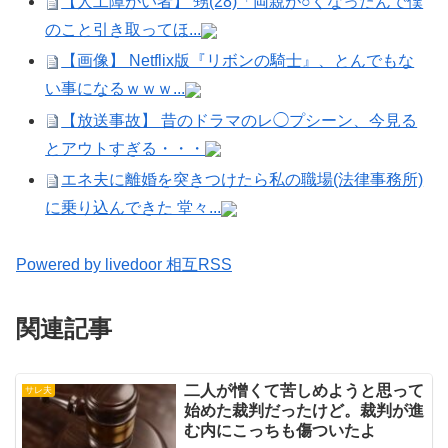
【人工障がい者】 甥(28)「両親が○くなったんで僕
のこと引き取ってほ...
【画像】 Netflix版『リボンの騎士』、とんでもな
い事になるｗｗｗ...
【放送事故】 昔のドラマのレ◯プシーン、今見る
とアウトすぎる・・・
エネ夫に離婚を突きつけたら私の職場(法律事務所)
に乗り込んできた 堂々...
Powered by livedoor 相互RSS
関連記事
二人が憎くて苦しめようと思って
サレ夫
始めた裁判だったけど。裁判が進
む内にこっちも傷ついたよ