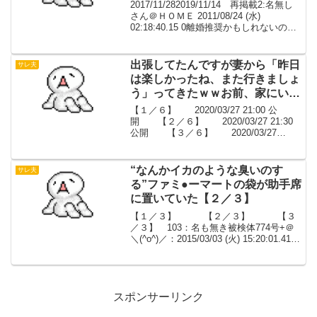
2017/11/282019/11/14 再掲載2:名無し
さん＠ＨＯＭＥ 2011/08/24 (水)
02:18:40.15 0離婚推奨かもしれないので
すが、自分は離婚はしたくないのでここ
に書かせて下さい。 妻が浮気していま
す。これは色々...
出張してたんですが妻から「昨日
サレ夫
は楽しかったね、また行きましょ
う」ってきたｗｗお前、家にいる
ゆーたやんけｗｗｗ【６／６】
【１／６】 2020/03/27 21:00 公
開 【２／６】 2020/03/27 21:30
公開 【３／６】 2020/03/27
22:00 公開 【４／６】
2020/03/27 22:30 公開 【５／
６】 2...
“なんかイカのような臭いのす
サレ夫
る”ファミ●ーマートの袋が助手席
に置いていた【２／３】
【１／３】 【２／３】 【３
／３】 103：名も無き被検体774号+＠
＼(^o^)／：2015/03/03 (火) 15:20:01.41
IDGafFPQrX0.netめぇもりぃーかぁーど
105：名も無き被検体774号+＠＼(^o...
スポンサーリンク