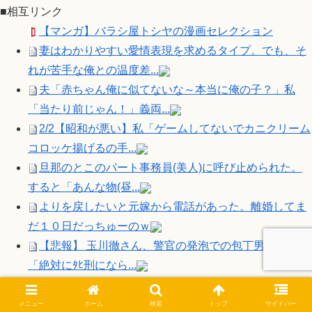
■相互リンク
【マンガ】バラシ屋トシヤの漫画セレクション
妻はわかりやすい愛情表現を求めるタイプ。でも、そ
れが苦手な俺との温度差...
夫「赤ちゃん俺に似てないな～本当に俺の子？」私
「当たり前じゃん！」義両...
2/2【昭和が悪い】私「ゲームしてないでカニクリーム
コロッケ揚げるの手...
旦那のとこのパート事務員(美人)に呼び止められた。
すると「あんな物(昼...
よりを戻したいと元嫁から電話があった。離婚してま
だ１０日だっちゅーのｗ
【悲報】 玉川徹さん、警官の発泡での包丁男ﾀﾋ亡に
「絶対にﾀﾋ刑になら...
夫「赤ちゃん俺に似てないな～本当に俺の子？」私
「当たり前じゃん！」義両...
メニュー
ホーム
検索
トップ
サイドバー