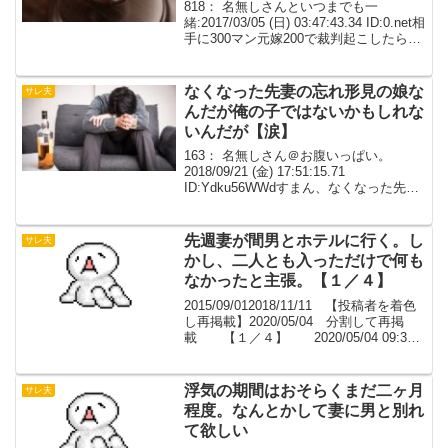
818： 名無しさんといつまでも一
緒:2017/03/05 (日) 03:47:43.34 ID:0.net相
手に300マン元嫁200で裁判起こしたら、
結局相手180マン、元嫁100になった。そ
っから弁護士に着手金(離婚分と慰謝料請
求は別)...
なくなった先妻の忘れ形見の娘な
サレ夫
んだが俺の子ではないかもしれな
いんだが【涙】
163： 名無しさん＠お腹いっぱい。
2018/09/21 (金) 17:51:15.71
ID:Ydku56WWdすまん、なくなった先妻
の忘れ形見の娘なんだが俺の子ではない
かもしれないんだが 164： 名無しさん＠
お腹いっぱい。 2018...
先週妻が間男とホテルに行く。し
サレ夫
かし、二人とも入っただけで何も
なかったと主張。【１／４】
2015/09/012018/11/11 【投稿者を着色
し再掲載】2020/05/04 分割して再掲
載 【１／４】 2020/05/04 09:30
公開 【２／４】 2020/05/04
10:00 公開 【３／４】 2020...
浮気の期間はおそらくまだ二ヶ月
サレ夫
程度。なんとかして妻に男と別れ
て欲しい