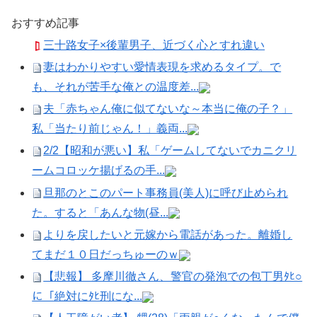
おすすめ記事
三十路女子×後輩男子、近づく心とすれ違い
妻はわかりやすい愛情表現を求めるタイプ。で
も、それが苦手な俺との温度差...
夫「赤ちゃん俺に似てないな～本当に俺の子？」
私「当たり前じゃん！」義両...
2/2【昭和が悪い】私「ゲームしてないでカニクリ
ームコロッケ揚げるの手...
旦那のとこのパート事務員(美人)に呼び止められ
た。すると「あんな物(昼...
よりを戻したいと元嫁から電話があった。離婚し
てまだ１０日だっちゅーのｗ
【悲報】 多摩川徹さん、警官の発泡での包丁男ﾀﾋ○
に「絶対にﾀﾋ刑にな...