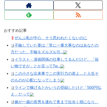
おすすめ記事
ぜんぶ私が中心、そう思われたくないのに
不輪していた妻は「常に一番大事なのはあなたの
方だった。不輪をズルズル引...
イラスト・漫画関係の仕事してるんだけど、「拾
い物ですが」とか言ってTw...
この小さな出来事でこの実行力の差よ…と人生そ
のものが心配になってしまう
ラインで稼げるとかいうの登録したけど「500円払
え」だって
嫁が一歳の長男を連れて夜まで出歩く様になり、