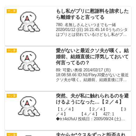
もし私がプリに慰謝料を請求した
サレ妻
ら離婚すると言ってる
780: 名無しさんといつまでも一緒
2020/01/12 (日) 16:21:45.14 0うちのシタ
はプリとは切れているけどもし私がプリ
に慰謝料を請求したら離婚すると言って
る自分と別れて傷ついているプリをこれ
以上追い詰めないでくれとおま...
愛がないと最近クソ夫が嘆く。結
サレ妻
婚前、結婚直後に浮気しておいて
何言ってるの？
89: 可愛い奥様 2014/02/17 (月)
18:08:58.66 ID:N1/FbryJ0愛がないと最近
クソ夫が嘆く。結婚前、結婚直後に浮気
しておいて何言ってるの？
突然、夫が私に触れられるのを避
サレ妻
けるようになった…【２／４】
【１／４】 【２／４】 【３
／４】 【４／４】 427: 1
◆tr.t4dJfuU 投稿日：2005/09/24 (土)
00:25:28 0今、帰ってきました。 またま
たボートこぎ。彼女のためにね。 でも、
帰ってきてくれたか...
夫からセ*クスをずっと拒否され
サレ妻