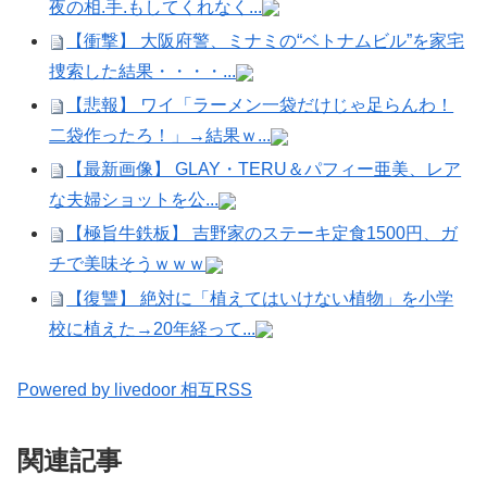
夜の相.手.もしてくれなく...
【衝撃】 大阪府警、ミナミの“ベトナムビル”を家宅
捜索した結果・・・・...
【悲報】 ワイ「ラーメン一袋だけじゃ足らんわ！
二袋作ったろ！」→結果ｗ...
【最新画像】 GLAY・TERU＆パフィー亜美、レア
な夫婦ショットを公...
【極旨牛鉄板】 吉野家のステーキ定食1500円、ガ
チで美味そうｗｗｗ
【復讐】 絶対に「植えてはいけない植物」を小学
校に植えた→20年経って...
Powered by livedoor 相互RSS
関連記事