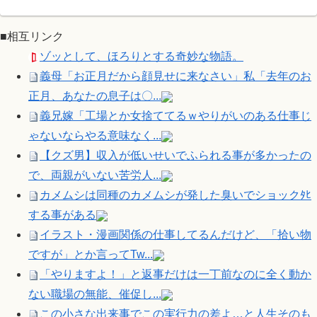
■相互リンク
ゾッとして、ほろりとする奇妙な物語。
義母「お正月だから顔見せに来なさい」私「去年のお
正月、あなたの息子は〇...
義兄嫁「工場とか女捨ててるｗやりがいのある仕事じ
ゃないならやる意味なく...
【クズ男】収入が低いせいでふられる事が多かったの
で、両親がいない苦労人...
カメムシは同種のカメムシが発した臭いでショックﾀﾋ
する事がある
イラスト・漫画関係の仕事してるんだけど、「拾い物
ですが」とか言ってTw...
「やりますよ！」と返事だけは一丁前なのに全く動か
ない職場の無能、催促し...
この小さな出来事でこの実行力の差よ…と人生そのも