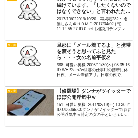
続けています。「したくないので
はなくできない」と言われたため
ずっと堪えてきましたが、外で女
2017/10/022019/10/20 再掲載282： 名
とセ*クスしてました
無しさん＠ＨＯＭＥ:2017/04/02 (日)
11:12:55.27 ID:0.net【相談用テンプレ】
◆現在の状況私が一方的に離婚を決意◆
最終的にどうしたいか慰謝料ぶんどっ
て...
旦那に「メール着てるよ」と携帯
サレ妻
を渡そうと思ってふと見た
ら・・・女の名前平仮名
668: 可愛い奥様 2006/11/30(木) 08:35:16
ID:WHP2am7w旦那の仕事用の携帯に休
日夜、メール着信アリ。日曜の夜で、明
朝来てくれって用事とかだったら困るな
ーと思い旦那に「メール着てるよ」と携
帯を渡そうと思ってふ...
【修羅場】ダンナがツイッターで
サレ妻
ほぼ公開浮気中ｗ
151: 可愛い奥様: 2011/02/19(土) 10:30:21
ID:UDb36toC0ダンナがツイッターでほぼ
公開浮気中ｗ特定の女の子といちゃいち
ゃとツイッター上で公開チャット状態の
あげく堂々とツイッターシステム上の個
人メッセージを...