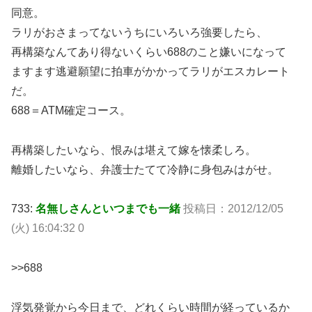
同意。
ラリがおさまってないうちにいろいろ強要したら、
再構築なんてあり得ないくらい688のこと嫌いになって
ますます逃避願望に拍車がかかってラリがエスカレート
だ。
688＝ATM確定コース。
再構築したいなら、恨みは堪えて嫁を懐柔しろ。
離婚したいなら、弁護士たてて冷静に身包みはがせ。
733:
名無しさんといつまでも一緒
投稿日：2012/12/05
(火) 16:04:32 0
>>688
浮気発覚から今日まで、どれくらい時間が経っているか