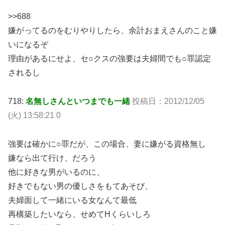
>>688
嫌がってるのをむりやりしたら、余計おまえさんのこと嫌
いになるぞ
理由があるにせよ、セ○クスの強要は夫婦間でも○罪認定
されるし
718:
名無しさんといつまでも一緒
投稿日：2012/12/05
(火) 13:58:21 0
強要は確かに○罪だが、この場合、妻に嫌がる資格無し
嫌なら出て行け、だろう
他に好きな男がいるのに、
好きでもない男の優しさをもてあそび、
夫婦面して一緒にいる女なんて最低
再構築したいなら、せめてHくらいしろ