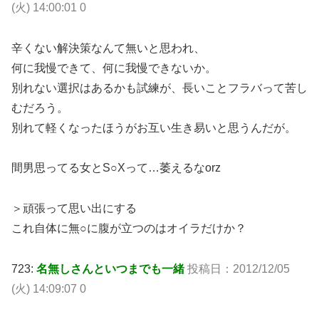
(火) 14:00:01 0
辛くない解決策なんて無いと思われ、
何に我慢できて、何に我慢できないか。
別れない選択はあるかも試練が、長いことフラバって苦し
むだろう。
別れて軽くなったほうがお互い生き易いと思うんだが。
間男思ってる女とS○Xって…萎えるなorz
＞頑張って思い出にする
これ自体に無○に腹が立つのはオイラだけか？
723:
名無しさんといつまでも一緒
投稿日：2012/12/05
(火) 14:09:07 0