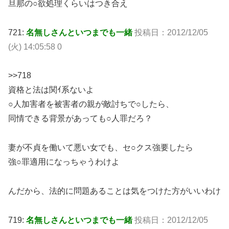
旦那の○欲処理くらいはつき合え
721:
名無しさんといつまでも一緒
投稿日：2012/12/05
(火) 14:05:58 0
>>718
資格と法は関ｲ系ないよ
○人加害者を被害者の親が敵討ちで○したら、
同情できる背景があっても○人罪だろ？
妻が不貞を働いて悪い女でも、セ○クス強要したら
強○罪適用になっちゃうわけよ
んだから、法的に問題あることは気をつけた方がいいわけ
719:
名無しさんといつまでも一緒
投稿日：2012/12/05