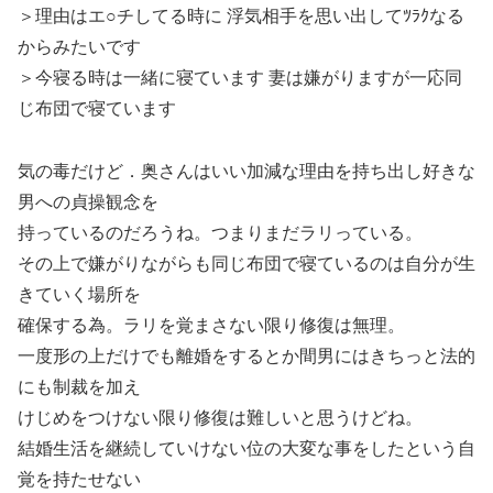
＞理由はエ○チしてる時に 浮気相手を思い出してﾂﾗｸなる
からみたいです
＞今寝る時は一緒に寝ています 妻は嫌がりますが一応同
じ布団で寝ています
気の毒だけど．奥さんはいい加減な理由を持ち出し好きな
男への貞操観念を
持っているのだろうね。つまりまだラリっている。
その上で嫌がりながらも同じ布団で寝ているのは自分が生
きていく場所を
確保する為。ラリを覚まさない限り修復は無理。
一度形の上だけでも離婚をするとか間男にはきちっと法的
にも制裁を加え
けじめをつけない限り修復は難しいと思うけどね。
結婚生活を継続していけない位の大変な事をしたという自
覚を持たせない