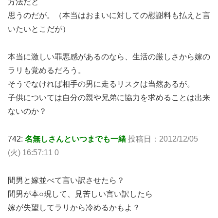
方法だと
思うのだが。（本当はおまいに対しての慰謝料も払えと言
いたいとこだが）
本当に激しい罪悪感があるのなら、生活の厳しさから嫁の
ラリも覚めるだろう。
そうでなければ相手の男に走るリスクは当然あるが。
子供については自分の親や兄弟に協力を求めることは出来
ないのか？
742:
名無しさんといつまでも一緒
投稿日：2012/12/05
(火) 16:57:11 0
間男と嫁並べて言い訳させたら？
間男が本○現して、見苦しい言い訳したら
嫁が失望してラリから冷めるかもよ？