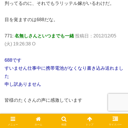
判ってるのに、それでもラリッテル嫁がいるわけだ。
目を覚ますのは688だな。
771:
名無しさんといつまでも一緒
投稿日：2012/12/05
(火) 19:26:38 O
688です
すいません仕事中に携帯電池がなくなり書き込み送れまし
た
申し訳ありません
皆様のたくさんの声に感激しています
やはり私自信今妻にラリしてます
だから離れる事ができないのが事実であり嫁を信じていき
メニュー
ホーム
検索
トップ
サイドバー