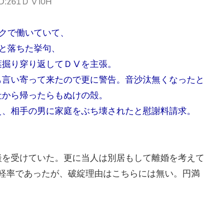
 ID:z61ＤⅤl0H
クで働いていて、
と落ちた挙句、
葉掘り穿り返してＤⅤを主張。
も言い寄って来たので更に警告。音沙汰無くなったと
社から帰ったらもぬけの殻。
え、相手の男に家庭をぶち壊されたと慰謝料請求。
談を受けていた。更に当人は別居もして離婚を考えて
軽率であったが、破綻理由はこちらには無い。円満