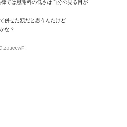
法律では慰謝料の低さは自分の見る目が
して併せた額だと思うんだけど
のかな？
ID:zouecwFl