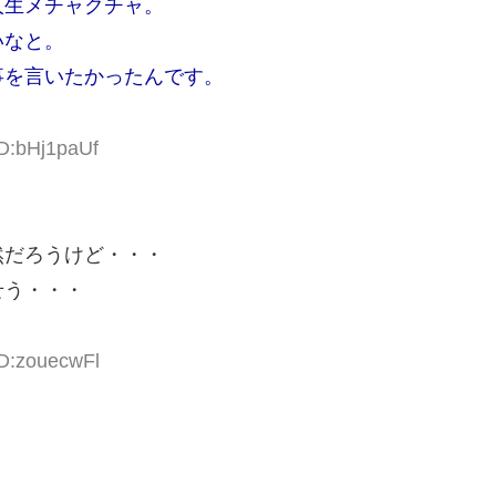
人生メチャクチャ。
いなと。
事を言いたかったんです。
ID:bHj1paUf
然だろうけど・・・
せう・・・
ID:zouecwFl