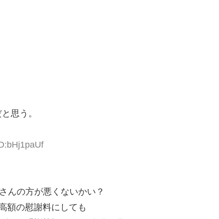
だと思う。
ID:bHj1paUf
奥さんの方が悪くないかい？
？高額の慰謝料にしても