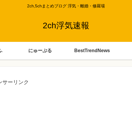
2ch,5chまとめブログ 浮気・離婚・修羅場
2ch浮気速報
ふ
にゅーぷる
BestTrendNews
ンサーリンク