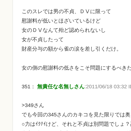
このスレでは男の不貞、ＤⅤに限って
慰謝料が低いとほざいているけど
女のＤⅤなんて殆ど認められないし
女が不貞したって
財産分与の額から雀の涙を差し引くだけ。
女の側の慰謝料の低さをこそ問題にするべき
351：
無責任な名無しさん
:2011/06/18 03:32 
>349さん
でも今回の345さんのカキコを見た限りでは
○力はｲｸﾅｲけど、それと不貞は別問題でしょ