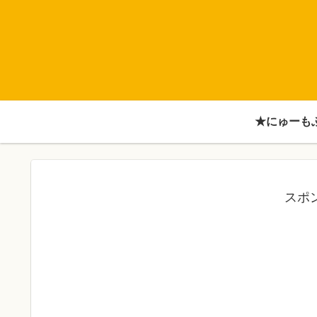
★にゅーも
スポ