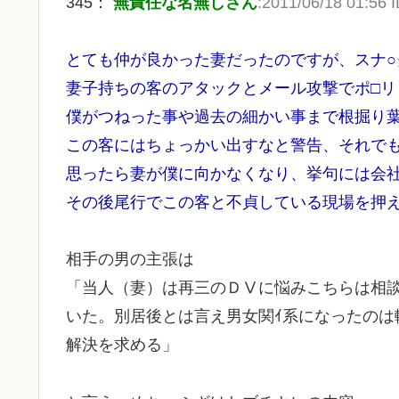
345：
無責任な名無しさん
:2011/06/18 01:56
とても仲が良かった妻だったのですが、スナ○
妻子持ちの客のアタックとメール攻撃でポ□リ
僕がつねった事や過去の細かい事まで根掘り
この客にはちょっかい出すなと警告、それで
思ったら妻が僕に向かなくなり、挙句には会
その後尾行でこの客と不貞している現場を押
相手の男の主張は
「当人（妻）は再三のＤⅤに悩みこちらは相
いた。別居後とは言え男女関ｲ系になったのは
解決を求める」