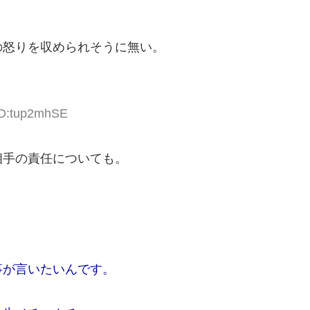
の怒りを収められそうに無い。
 ID:tup2mhSE
相手の責任についても。
事が言いたいんです。