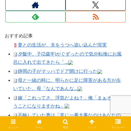
おすすめ記事
妻との生活が、夫をうつへ追い込んだ現実
夕飯中、子(2歳半)がぐずったので気分転換にお風
呂に入れて出てきたら「...
静岡の子がマッハでドア開けに行った
母と一緒の時に、明らかに足に障害がある方が歩
いていた。母「なんであんな...
嫁「これってさ、浮気だよね？」俺「まぁそうい
うことになりますかね」
不輪していた妻は「常に一番大事なのはあなたの
方だった。不輪をズルズル引...
メニュー
ホーム
検索
トップ
サイドバー