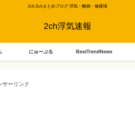
2ch,5chまとめブログ 浮気・離婚・修羅場
2ch浮気速報
ふ
にゅーぷる
BestTrendNews
ンサーリンク