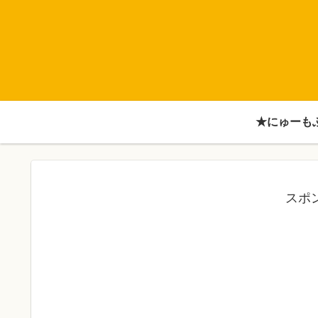
★にゅーも
スポ