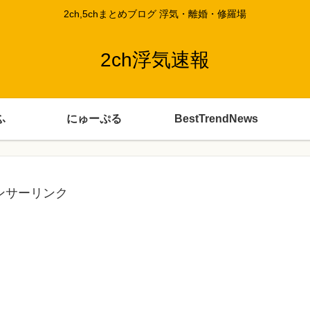
2ch,5chまとめブログ 浮気・離婚・修羅場
2ch浮気速報
ふ
にゅーぷる
BestTrendNews
ンサーリンク