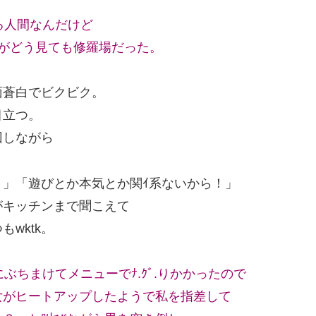
る人間なんだけど
がどう見ても修羅場だった。
面蒼白でビクビク。
目立つ。
回しながら
」「遊びとか本気とか関ｲ系ないから！」
がキッチンまで聞こえて
wktk。
ぶちまけてメニューでﾅ.ｸﾞ.りかかったので
女がヒートアップしたようで私を指差して