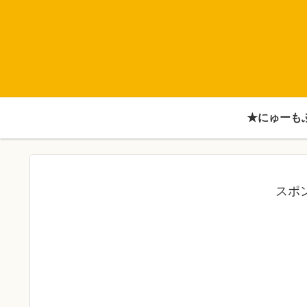
★にゅーも
スポ