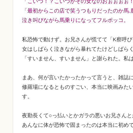
「こいつ！？こいつがその女なのおぉぉぉぉ
「最初からこの店で笑うつもりだったのか馬.
泣き叫びながら馬乗りになってフルポッコ。
私恐怖で動けず。お兄さんが慌てて「K察呼
女はしばらく泣きながら暴れてたけどしばら
「すいません、すいません」と謝られた。私
まあ、何が言いたかったかって言うと、雑誌
修羅場になるとものすごい、本当に映画みた
す。
夜勤長くて○っ払いとかガラの悪いお兄さんと
あんなに体が恐怖で固まったのは本当に初め