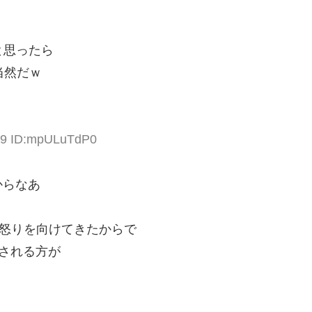
と思ったら
て当然だｗ
:29 ID:mpULuTdP0
からなあ
に怒りを向けてきたからで
される方が