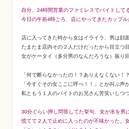
自分、24時間営業のファミレスでバイトして
今日の午前4時ごろ、店にやってきたカップル
店に入ってきた時から女はイライラ、男は顔
たまたま店内その２人だけだったから目立つ
女がケータイ（多分男のなんだろうな）振り
「何で断らなかったの！？ありえなくない！？
「今すぐその女ここに呼べ！！」とか叫ぶ声
私ともう１人のバイトのお兄さん苦笑いしつつも
30分ぐらい押し問答してた挙句、女が水を男に
慌てて２人で止めに入ったのが不味かった。