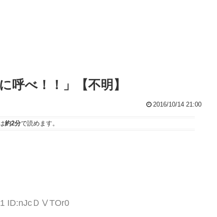
に呼べ！！」【不明】
2016/10/14 21:00
は
約2分
で読めます。
:31 ID:nJcＤⅤTOr0