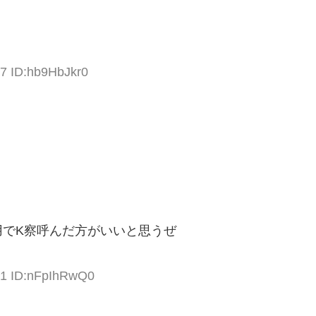
17 ID:hb9HbJkr0
用でK察呼んだ方がいいと思うぜ
41 ID:nFpIhRwQ0