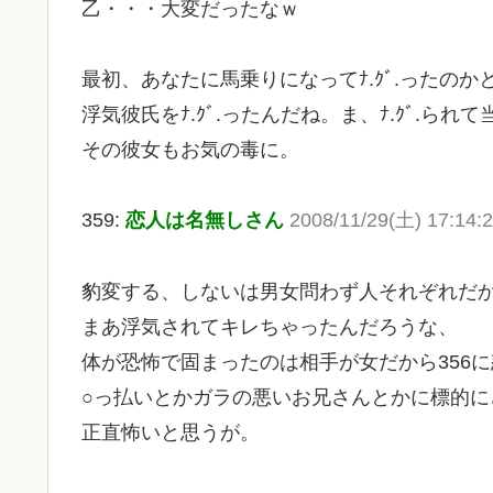
乙・・・大変だったなｗ
最初、あなたに馬乗りになってﾅ.ｸﾞ.ったのか
浮気彼氏をﾅ.ｸﾞ.ったんだね。ま、ﾅ.ｸﾞ.られ
その彼女もお気の毒に。
359:
恋人は名無しさん
2008/11/29(土) 17:14
豹変する、しないは男女問わず人それぞれだ
まあ浮気されてキレちゃったんだろうな、
体が恐怖で固まったのは相手が女だから356
○っ払いとかガラの悪いお兄さんとかに標的に
正直怖いと思うが。